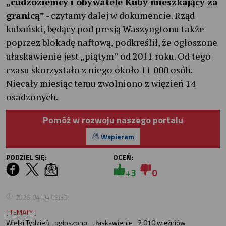
„cudzoziemcy i obywatele Kuby mieszkający za
granicą”
- czytamy dalej w dokumencie. Rząd
kubański, będący pod presją Waszyngtonu także
poprzez blokadę naftową, podkreślił, że ogłoszone
ułaskawienie jest „piątym” od 2011 roku. Od tego
czasu skorzystało z niego około 11 000 osób.
Niecały miesiąc temu zwolniono z więzień 14
osadzonych.
Pomóż w rozwoju naszego portalu
Wspieram
PODZIEL SIĘ:
OCEŃ:
+3
0
2026-04-04 08:35
[ TEMATY ]
Wielki Tydzień
ogłoszono
ułaskawienie
2 010 więźniów