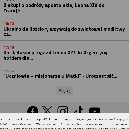
Biskupi o podróży apostolskiej Leona XIV do
Francji:...
18:29
Ukraińskie Kościoły wzywają do światowej modlitwy
za...
17:48
Kard. Rossi: przyjazd Leona XIV do Argentyny
hołdem dla...
17:26
"Uczniowie – misjonarze u Matki" - Uroczystość...
Więcej
REKLAMA
ku z tym, iż od dnia 25 maja 2018 roku obowiązuje
Rozporządzenie Parlamentu Europejskie
Wersja na komputer
6/679 z dnia 27 kwietnia 2016r. w sprawie ochrony osób fizycznych w związku z przetwarzani
owych i w sprawie swobodnego przepływu takich danych
oraz
uchylenia Dyrektywy 95/46/WE (