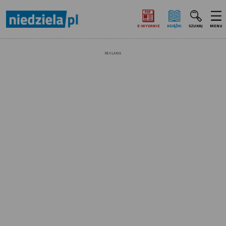
E‑WYDANIE
KSIĄŻKI
SZUKAJ
MENU
REKLAMA