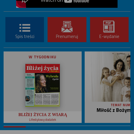
Spis treści
Prenumeruj
E-wydanie
W TYGODNIKU
TEMAT NUME
Miłość z Bożym 
BLIŻEJ ŻYCIA Z WIARĄ
Lifestylowy dodatek