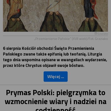
Graziako
„Przemienienie Pańskie” (XVII wiek)/Fot. Graziako
6 sierpnia Kościół obchodzi Święto Przemienienia
Pańskiego zwane także epifanią lub teofanią. Liturgia
tego dnia wspomina opisane w ewangeliach wydarzenie,
przez które Chrystus objawił swoje bóstwo.
Więcej ...
Prymas Polski: pielgrzymka to
wzmocnienie wiary i nadziei na
codzienność