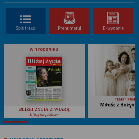
Spis treści
Prenumeruj
E-wydanie
W TYGODNIKU
TEMAT NUME
Miłość z Bożym 
BLIŻEJ ŻYCIA Z WIARĄ
Lifestylowy dodatek