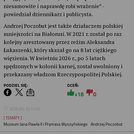
niesamowite i naprawdę robi wrażenie” -
powiedział dziennikarz i publicysta.
Andrzej Poczobut jest także działaczem polskiej
mniejszości na Białorusi. W 2021 r. został po raz
kolejny aresztowany przez reżim Aleksandra
Łukaszenki, który skazał go na 8 lat ciężkiego
więzienia. W kwietniu 2026 r., po 5 latach
spędzonych w kolonii karnej, został uwolniony i
przekazany władzom Rzeczypospolitej Polskiej.
PODZIEL SIĘ:
OCEŃ:
+18
0
2026-05-15 17:32
[ TEMATY ]
Muzeum Jana Pawła II i Prymasa Wyszyńskiego
Andrzej Poczobut