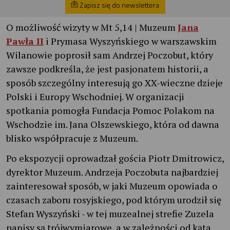
Zapisz się do newslettera
O możliwość wizyty w Mt 5,14 | Muzeum
Jana
Pawła II
i Prymasa Wyszyńskiego w warszawskim
Wilanowie poprosił sam Andrzej Poczobut, który
zawsze podkreśla, że jest pasjonatem historii, a
sposób szczególny interesują go XX-wieczne dzieje
Polski i Europy Wschodniej. W organizacji
spotkania pomogła Fundacja Pomoc Polakom na
Wschodzie im. Jana Olszewskiego, która od dawna
blisko współpracuje z Muzeum.
Po ekspozycji oprowadzał gościa Piotr Dmitrowicz,
dyrektor Muzeum. Andrzeja Poczobuta najbardziej
zainteresował sposób, w jaki Muzeum opowiada o
czasach zaboru rosyjskiego, pod którym urodził się
Stefan Wyszyński - w tej muzealnej strefie Zuzela
napisy są trójwymiarowe, a w zależności od kąta