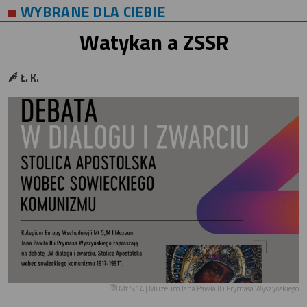
WYBRANE DLA CIEBIE
Watykan a ZSSR
Ł. K.
Mt 5,14 | Muzeum Jana Pawła II i Prymasa Wyszyńskiego