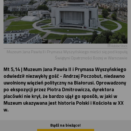
Adobe Stock
Muzeum Jana Pawła II i Prymasa Wyszyńskiego mieści się pod kopułą
Świątyni Opatrzności Bożej w Warszawie
Mt 5,14 | Muzeum Jana Pawła II i Prymasa Wyszyńskiego
odwiedził niezwykły gość - Andrzej Poczobut, niedawno
uwolniony więzień polityczny na Białorusi. Oprowadzony
po ekspozycji przez Piotra Dmitrowicza, dyrektora
placówki nie krył, że bardzo ujął go sposób, w jaki w
Muzeum ukazywana jest historia Polski i Kościoła w XX
w.
Bądź na bieżąco!