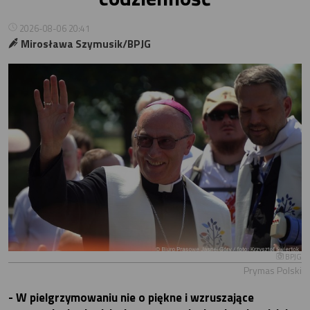
2026-08-06 20:41
Mirosława Szymusik/BPJG
BPJG
Prymas Polski
- W pielgrzymowaniu nie o piękne i wzruszające