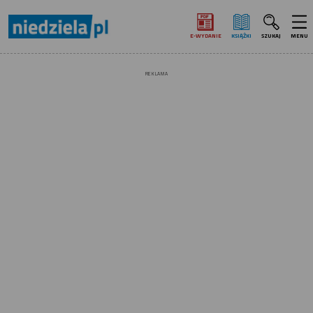
E‑WYDANIE
KSIĄŻKI
SZUKAJ
MENU
REKLAMA