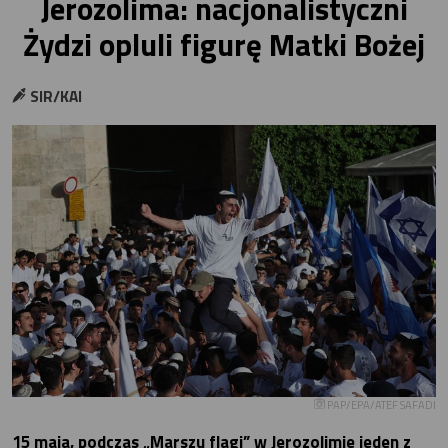
Jerozolima: nacjonalistyczni
Żydzi opluli figurę Matki Bożej
SIR/KAI
PAP/EPA/ATEF SAFADI
15 maja, podczas „Marszu flagi” w Jerozolimie jeden z