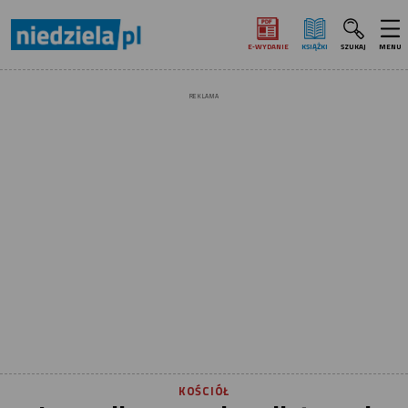
E‑WYDANIE
KSIĄŻKI
SZUKAJ
MENU
REKLAMA
KOŚCIÓŁ