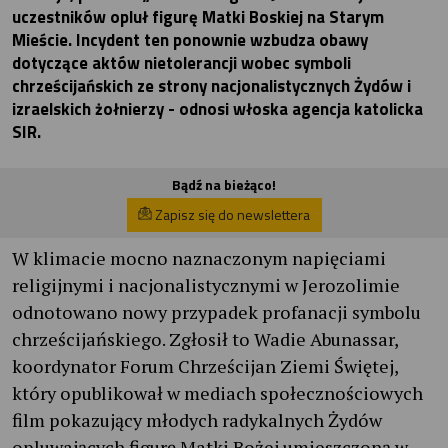
uczestników opluł figurę Matki Boskiej na Starym
Mieście. Incydent ten ponownie wzbudza obawy
dotyczące aktów nietolerancji wobec symboli
chrześcijańskich ze strony nacjonalistycznych Żydów i
izraelskich żołnierzy - odnosi włoska agencja katolicka
SIR.
Bądź na bieżąco!
Zapisz się do newslettera
W klimacie mocno naznaczonym napięciami
religijnymi i nacjonalistycznymi w Jerozolimie
odnotowano nowy przypadek profanacji symbolu
chrześcijańskiego. Zgłosił to Wadie Abunassar,
koordynator Forum Chrześcijan Ziemi Świętej,
który opublikował w mediach społecznościowych
film pokazujący młodych radykalnych Żydów
opluwających figurę Matki Bożej umieszczoną w