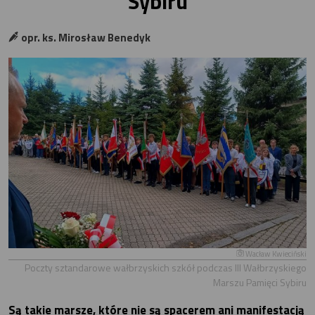
Sybiru
opr. ks. Mirosław Benedyk
Wacław Kwieciński
Poczty sztandarowe wałbrzyskich szkół podczas III Wałbrzyskiego
Marszu Pamięci Sybiru
Są takie marsze, które nie są spacerem ani manifestacją