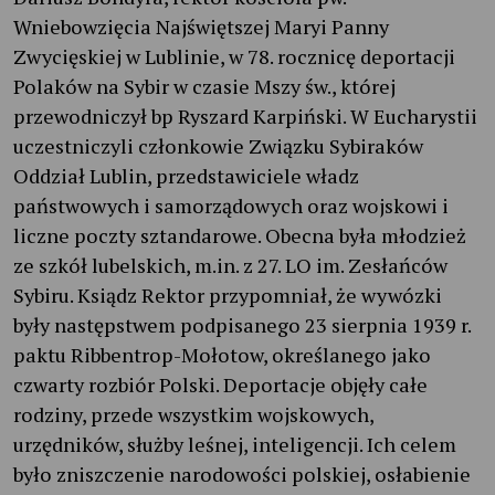
Wniebowzięcia Najświętszej Maryi Panny
Zwycięskiej w Lublinie, w 78. rocznicę deportacji
Polaków na Sybir w czasie Mszy św., której
przewodniczył bp Ryszard Karpiński. W Eucharystii
uczestniczyli członkowie Związku Sybiraków
Oddział Lublin, przedstawiciele władz
państwowych i samorządowych oraz wojskowi i
liczne poczty sztandarowe. Obecna była młodzież
ze szkół lubelskich, m.in. z 27. LO im. Zesłańców
Sybiru. Ksiądz Rektor przypomniał, że wywózki
były następstwem podpisanego 23 sierpnia 1939 r.
paktu Ribbentrop-Mołotow, określanego jako
czwarty rozbiór Polski. Deportacje objęły całe
rodziny, przede wszystkim wojskowych,
urzędników, służby leśnej, inteligencji. Ich celem
było zniszczenie narodowości polskiej, osłabienie