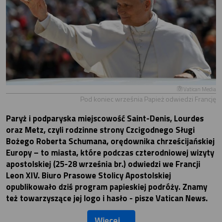
Vatican Media
Pod koniec września Papież odwiedzi Francję
Paryż i podparyska miejscowość Saint-Denis, Lourdes
oraz Metz, czyli rodzinne strony Czcigodnego Sługi
Bożego Roberta Schumana, orędownika chrześcijańskiej
Europy – to miasta, które podczas czterodniowej wizyty
apostolskiej (25-28 września br.) odwiedzi we Francji
Leon XIV. Biuro Prasowe Stolicy Apostolskiej
opublikowało dziś program papieskiej podróży. Znamy
też towarzyszące jej logo i hasło - pisze Vatican News.
Więcej ...