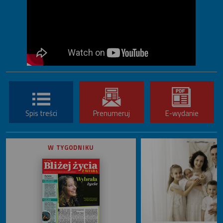
Spis treści
Prenumeruj
E-wydanie
W TYGODNIKU