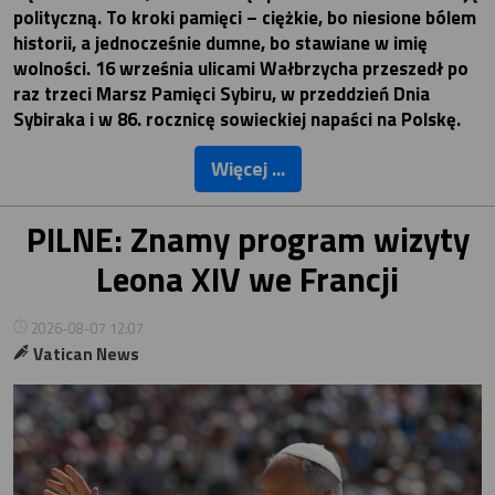
polityczną. To kroki pamięci – ciężkie, bo niesione bólem
historii, a jednocześnie dumne, bo stawiane w imię
wolności. 16 września ulicami Wałbrzycha przeszedł po
raz trzeci Marsz Pamięci Sybiru, w przeddzień Dnia
Sybiraka i w 86. rocznicę sowieckiej napaści na Polskę.
Więcej ...
PILNE: Znamy program wizyty
Leona XIV we Francji
2026-08-07 12:07
Vatican News