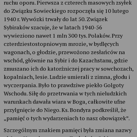
ruchu oporu. Pierwsza z czterech masowych zsyłek
do Związku Sowieckiego rozpoczęła się 10 lutego
1940 r. Wywózki trwały do lat 50. Związek
Sybiraków szacuje, że w latach 1940-56
wywieziono nawet 1 mln 300 tys. Polaków. Przy
czterdziestostopniowym mrozie, w bydlęcych
wagonach, o głodzie, przewożono zesłańców na
wschód, głównie na Sybir i do Kazachstanu, gdzie
zmuszano ich do katorżniczej pracy w sowchozach,
kopalniach, lesie. Ludzie umierali z zimna, głodu i
wyczerpania. Było to prawdziwe piekło Golgoty
Wschodu. Siłę do przetrwania w tych nieludzkich
warunkach dawała wiara w Boga, całkowite ufne
przylgnięcie do Niego. Ks. Bondyra podkreślił, że
„pamięć o tych wydarzeniach to nasz obowiązek”.
Szczególnym znakiem pamięci była zmiana nazwy