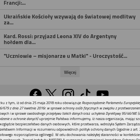
Francji:...
Ukraińskie Kościoły wzywają do światowej modlitwy
za...
Kard. Rossi: przyjazd Leona XIV do Argentyny
hołdem dla...
"Uczniowie – misjonarze u Matki" - Uroczystość...
Więcej
REKLAMA
ku z tym, iż od dnia 25 maja 2018 roku obowiązuje
Rozporządzenie Parlamentu Europejskie
Wersja na komputer
6/679 z dnia 27 kwietnia 2016r. w sprawie ochrony osób fizycznych w związku z przetwarzani
owych i w sprawie swobodnego przepływu takich danych
oraz
uchylenia Dyrektywy 95/46/WE (
dzenie o ochronie danych)
uprzejmie Państwa informujemy, iż nasza organizacja, mając szc
względzie bezpieczeństwo danych osobowych, które przetwarza, wdrożyła System Zarządz
Działy
Tematy
Kontakt
Reklama
Patronaty
zeństwem Informacji w rozumieniu odpowiednich polityk ochrony danych (zgodnie z art. 2
otowego rozporządzenia ogólnego). W celu dochowania należytej staranności w kontekście
Polityka prywatności
h osobowych, Zarząd Instytutu NIEDZIELA wyznaczył w organizacji Inspektora Ochrony D