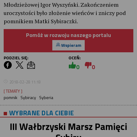
Młodzieżowej Igor Wyszyński. Zakończeniem
uroczystości było złożenie wieńców i zniczy pod
pomnikiem Matki Sybiraczki.
Pomóż w rozwoju naszego portalu
Wspieram
PODZIEL SIĘ:
OCEŃ:
0
0
2018-02-28 11:18
[ TEMATY ]
pomnik
Sybiracy
Syberia
WYBRANE DLA CIEBIE
III Wałbrzyski Marsz Pamięci