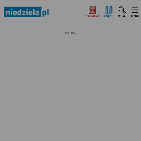
E‑WYDANIE
KSIĄŻKI
SZUKAJ
MENU
REKLAMA