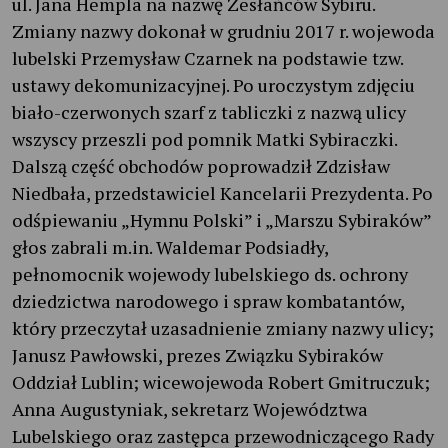
ul. Jana Hempla na nazwę Zesłańców Sybiru.
Zmiany nazwy dokonał w grudniu 2017 r. wojewoda
lubelski Przemysław Czarnek na podstawie tzw.
ustawy dekomunizacyjnej. Po uroczystym zdjęciu
biało-czerwonych szarf z tabliczki z nazwą ulicy
wszyscy przeszli pod pomnik Matki Sybiraczki.
Dalszą część obchodów poprowadził Zdzisław
Niedbała, przedstawiciel Kancelarii Prezydenta. Po
odśpiewaniu „Hymnu Polski” i „Marszu Sybiraków”
głos zabrali m.in. Waldemar Podsiadły,
pełnomocnik wojewody lubelskiego ds. ochrony
dziedzictwa narodowego i spraw kombatantów,
który przeczytał uzasadnienie zmiany nazwy ulicy;
Janusz Pawłowski, prezes Związku Sybiraków
Oddział Lublin; wicewojewoda Robert Gmitruczuk;
Anna Augustyniak, sekretarz Województwa
Lubelskiego oraz zastępca przewodniczącego Rady