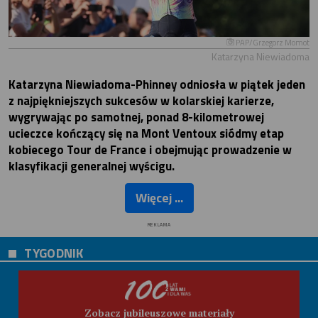
PAP/Grzegorz Momot
Katarzyna Niewiadoma
Katarzyna Niewiadoma-Phinney odniosła w piątek jeden
z najpiękniejszych sukcesów w kolarskiej karierze,
wygrywając po samotnej, ponad 8-kilometrowej
ucieczce kończący się na Mont Ventoux siódmy etap
kobiecego Tour de France i obejmując prowadzenie w
klasyfikacji generalnej wyścigu.
Więcej ...
REKLAMA
TYGODNIK
Zobacz jubileuszowe materiały