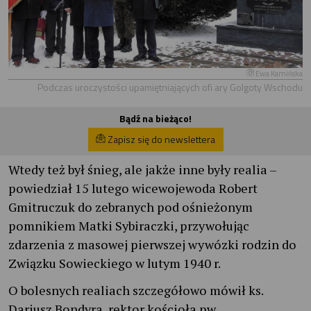
Ewa Kamińska
Podczas uroczystości upamiętniających ofi ary Golgoty Wschodu
Bądź na bieżąco!
Zapisz się do newslettera
Wtedy też był śnieg, ale jakże inne były realia –
powiedział 15 lutego wicewojewoda Robert
Gmitruczuk do zebranych pod ośnieżonym
pomnikiem Matki Sybiraczki, przywołując
zdarzenia z masowej pierwszej wywózki rodzin do
Związku Sowieckiego w lutym 1940 r.
O bolesnych realiach szczegółowo mówił ks.
Dariusz Bondyra, rektor kościoła pw.