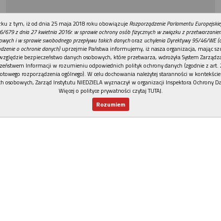
REKLAMA
ku z tym, iż od dnia 25 maja 2018 roku obowiązuje
Rozporządzenie Parlamentu Europejskie
6/679 z dnia 27 kwietnia 2016r. w sprawie ochrony osób fizycznych w związku z przetwarzani
owych i w sprawie swobodnego przepływu takich danych
oraz
uchylenia Dyrektywy 95/46/WE (
dzenie o ochronie danych)
uprzejmie Państwa informujemy, iż nasza organizacja, mając szc
względzie bezpieczeństwo danych osobowych, które przetwarza, wdrożyła System Zarządz
zeństwem Informacji w rozumieniu odpowiednich polityk ochrony danych (zgodnie z art. 2
otowego rozporządzenia ogólnego). W celu dochowania należytej staranności w kontekście
h osobowych, Zarząd Instytutu NIEDZIELA wyznaczył w organizacji Inspektora Ochrony D
Więcej o polityce prywatności czytaj TUTAJ
.
Rozumiem
Nowy numer
Dla Ciebie
Najnowsze
Wspieram