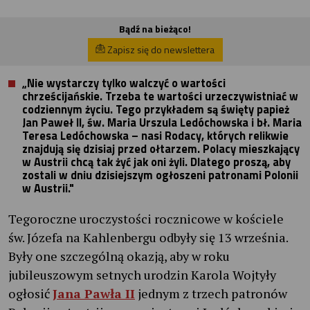
Bądź na bieżąco!
Zapisz się do newslettera
„Nie wystarczy tylko walczyć o wartości
chrześcijańskie. Trzeba te wartości urzeczywistniać w
codziennym życiu. Tego przykładem są święty papież
Jan Paweł II, św. Maria Urszula Ledóchowska i bł. Maria
Teresa Ledóchowska – nasi Rodacy, których relikwie
znajdują się dzisiaj przed ołtarzem. Polacy mieszkający
w Austrii chcą tak żyć jak oni żyli. Dlatego proszą, aby
zostali w dniu dzisiejszym ogłoszeni patronami Polonii
w Austrii."
Tegoroczne uroczystości rocznicowe w kościele
św. Józefa na Kahlenbergu odbyły się 13 września.
Były one szczególną okazją, aby w roku
jubileuszowym setnych urodzin Karola Wojtyły
ogłosić
Jana Pawła II
jednym z trzech patronów