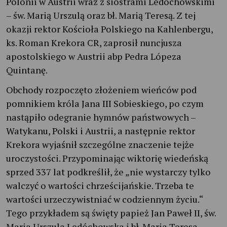
Polonii w Austrii wraz z siostrami Ledóchowskimi
– św. Marią Urszulą oraz bł. Marią Teresą. Z tej
okazji rektor Kościoła Polskiego na Kahlenbergu,
ks. Roman Krekora CR, zaprosił nuncjusza
apostolskiego w Austrii abp Pedra Lópeza
Quintanę.
Obchody rozpoczęto złożeniem wieńców pod
pomnikiem króla Jana III Sobieskiego, po czym
nastąpiło odegranie hymnów państwowych –
Watykanu, Polski i Austrii, a następnie rektor
Krekora wyjaśnił szczególne znaczenie tejże
uroczystości. Przypominając wiktorię wiedeńską
sprzed 337 lat podkreślił, że „nie wystarczy tylko
walczyć o wartości chrześcijańskie. Trzeba te
wartości urzeczywistniać w codziennym życiu.“
Tego przykładem są święty papież Jan Paweł II, św.
Maria Urszula Ledóchowska i bł. Maria Teresa