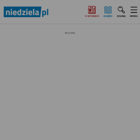
E‑WYDANIE
KSIĄŻKI
SZUKAJ
MENU
REKLAMA