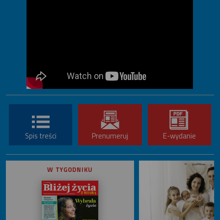
Spis treści
Prenumeruj
E-wydanie
W TYGODNIKU