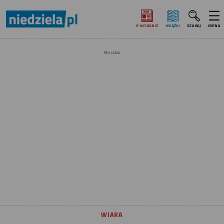
E‑WYDANIE
KSIĄŻKI
SZUKAJ
MENU
REKLAMA
WIARA