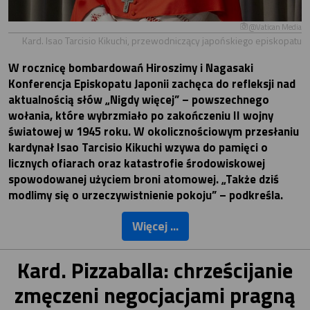
@Vatican Media
Kard. Isao Tarcisio Kikuchi, przewodniczący japońskiego episkopatu
W rocznicę bombardowań Hiroszimy i Nagasaki
Konferencja Episkopatu Japonii zachęca do refleksji nad
aktualnością słów „Nigdy więcej” – powszechnego
wołania, które wybrzmiało po zakończeniu II wojny
światowej w 1945 roku. W okolicznościowym przesłaniu
kardynał Isao Tarcisio Kikuchi wzywa do pamięci o
licznych ofiarach oraz katastrofie środowiskowej
spowodowanej użyciem broni atomowej. „Także dziś
modlimy się o urzeczywistnienie pokoju” – podkreśla.
Więcej ...
Kard. Pizzaballa: chrześcijanie
zmęczeni negocjacjami pragną