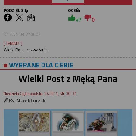
PODZIEL SIĘ:
OCEŃ:
+7
0
2024-03-27 06:02
[ TEMATY ]
Wielki Post
rozważania
WYBRANE DLA CIEBIE
Wielki Post z Męką Pana
Niedziela Ogólnopolska 10/2014, str. 30-31
Ks. Marek Łuczak