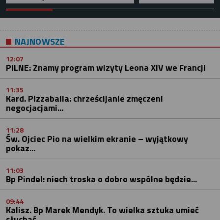
NAJNOWSZE
12:07
PILNE: Znamy program wizyty Leona XIV we Francji
11:35
Kard. Pizzaballa: chrześcijanie zmęczeni
negocjacjami...
11:28
Św. Ojciec Pio na wielkim ekranie – wyjątkowy
pokaz...
11:03
Bp Pindel: niech troska o dobro wspólne będzie...
09:44
Kalisz. Bp Marek Mendyk. To wielka sztuka umieć
słuchać...