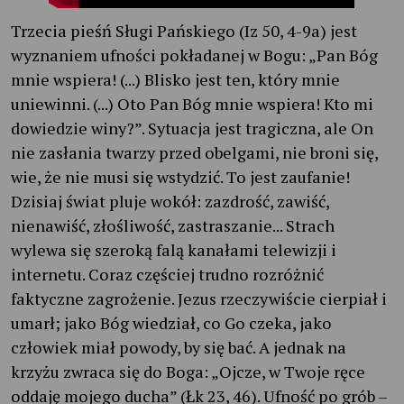
Trzecia pieśń Sługi Pańskiego (Iz 50, 4-9a) jest
wyznaniem ufności pokładanej w Bogu: „Pan Bóg
mnie wspiera! (...) Blisko jest ten, który mnie
uniewinni. (...) Oto Pan Bóg mnie wspiera! Kto mi
dowiedzie winy?”. Sytuacja jest tragiczna, ale On
nie zasłania twarzy przed obelgami, nie broni się,
wie, że nie musi się wstydzić. To jest zaufanie!
Dzisiaj świat pluje wokół: zazdrość, zawiść,
nienawiść, złośliwość, zastraszanie... Strach
wylewa się szeroką falą kanałami telewizji i
internetu. Coraz częściej trudno rozróżnić
faktyczne zagrożenie. Jezus rzeczywiście cierpiał i
umarł; jako Bóg wiedział, co Go czeka, jako
człowiek miał powody, by się bać. A jednak na
krzyżu zwraca się do Boga: „Ojcze, w Twoje ręce
oddaję mojego ducha” (Łk 23, 46). Ufność po grób –