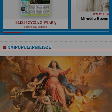
TEMAT NUME
Miłość z Bożym 
BLIŻEJ ŻYCIA Z WIARĄ
Lifestylowy dodatek
NAJPOPULARNIEJSZE