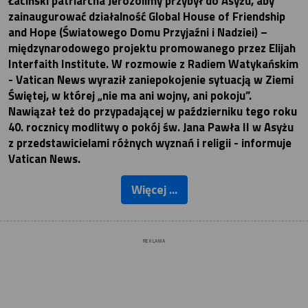
Łaciński patriarcha Jerozolimy przybył do Asyżu, aby
zainaugurować działalność Global House of Friendship
and Hope (Światowego Domu Przyjaźni i Nadziei) –
międzynarodowego projektu promowanego przez Elijah
Interfaith Institute. W rozmowie z Radiem Watykańskim
- Vatican News wyraził zaniepokojenie sytuacją w Ziemi
Świętej, w której „nie ma ani wojny, ani pokoju”.
Nawiązał też do przypadającej w październiku tego roku
40. rocznicy modlitwy o pokój św. Jana Pawła II w Asyżu
z przedstawicielami różnych wyznań i religii - informuje
Vatican News.
Więcej ...
REKLAMA