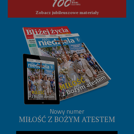
Zobacz jubileuszowe materiały
Nowy numer
MIŁOŚĆ Z BOŻYM ATESTEM