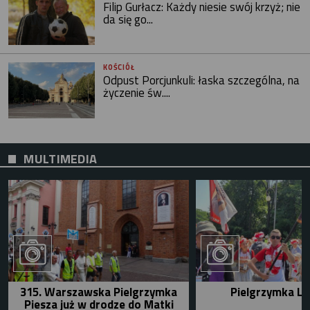
Filip Gurłacz: Każdy niesie swój krzyż; nie
da się go...
KOŚCIÓŁ
Odpust Porcjunkuli: łaska szczególna, na
życzenie św....
MULTIMEDIA
315. Warszawska Pielgrzymka
Pielgrzymka Le
Piesza już w drodze do Matki