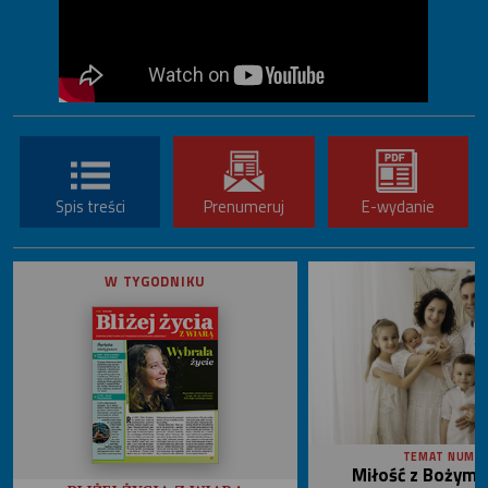
Spis treści
Prenumeruj
E-wydanie
W TYGODNIKU
TEMAT NUME
Miłość z Bożym 