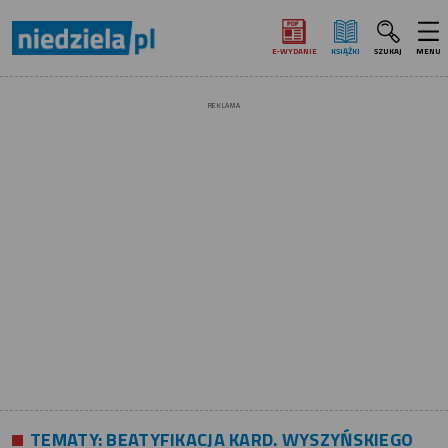
E‑WYDANIE
KSIĄŻKI
SZUKAJ
MENU
REKLAMA
TEMATY:
BEATYFIKACJA KARD. WYSZYŃSKIEGO