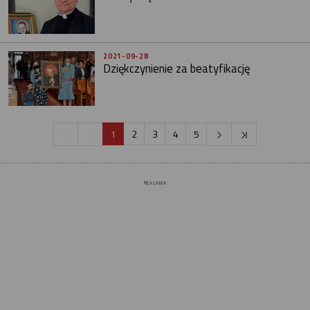
2021-09-28
Dziękczynienie za beatyfikację
1
2
3
4
5
REKLAMA