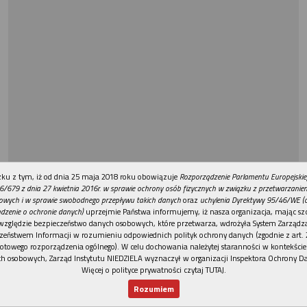
REKLAMA
ku z tym, iż od dnia 25 maja 2018 roku obowiązuje
Rozporządzenie Parlamentu Europejskie
6/679 z dnia 27 kwietnia 2016r. w sprawie ochrony osób fizycznych w związku z przetwarzani
owych i w sprawie swobodnego przepływu takich danych
oraz
uchylenia Dyrektywy 95/46/WE (
dzenie o ochronie danych)
uprzejmie Państwa informujemy, iż nasza organizacja, mając szc
względzie bezpieczeństwo danych osobowych, które przetwarza, wdrożyła System Zarządz
zeństwem Informacji w rozumieniu odpowiednich polityk ochrony danych (zgodnie z art. 2
otowego rozporządzenia ogólnego). W celu dochowania należytej staranności w kontekście
h osobowych, Zarząd Instytutu NIEDZIELA wyznaczył w organizacji Inspektora Ochrony D
Więcej o polityce prywatności czytaj TUTAJ
.
Rozumiem
Nowy numer
Dla Ciebie
Najnowsze
Wspieram