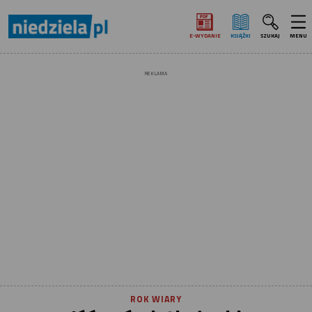
E‑WYDANIE
KSIĄŻKI
SZUKAJ
MENU
REKLAMA
ROK WIARY