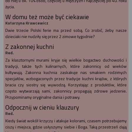
do niej u ok. 10% osób, częściej u mężczyzn i najczęściej po 40. roku
życia.
W domu też może być ciekawie
Katarzyna Krawcewicz
Dwie trzecie Polski ferie ma przed sobą. Co zrobić, żeby nasze
dzieciaki nie nudziły się przez 2 zimowe tygodnie?
Z zakonnej kuchni
Red.
Za klasztornymi murami kryje się wielkie bogactwo duchowości i
tradycji, także tych kulinarnych, które zakonnicy od wieków
kultywują. Zakonna kuchnia zaskakuje nas smakiem rodzimych
specjałów, wzbogaconych przez tradycje kuchni krajów, z których
bracia czy siostry się wywodzą. Korzystając z produktów, które
często wytwarzają sami, zakonnicy propagują zdrowe jedzenie.
Przypominamy oryginalne dania i potrawy.
Odpocznij w cieniu klauzury
Red.
Kiedy świat wokół krzyczy i atakuje kolorami, czasem potrzebujemy
ciszy i miejsca, gdzie usłyszymy siebie i Boga. Taką przestrzeń dają