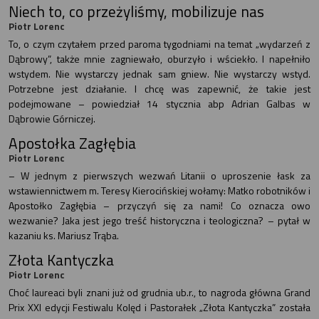
Niech to, co przeżyliśmy, mobilizuje nas
Piotr Lorenc
To, o czym czytałem przed paroma tygodniami na temat „wydarzeń z
Dąbrowy”, także mnie zagniewało, oburzyło i wściekło. I napełniło
wstydem. Nie wystarczy jednak sam gniew. Nie wystarczy wstyd.
Potrzebne jest działanie. I chcę was zapewnić, że takie jest
podejmowane – powiedział 14 stycznia abp Adrian Galbas w
Dąbrowie Górniczej.
Apostołka Zagłębia
Piotr Lorenc
– W jednym z pierwszych wezwań Litanii o uproszenie łask za
wstawiennictwem m. Teresy Kierocińskiej wołamy: Matko robotników i
Apostołko Zagłębia – przyczyń się za nami! Co oznacza owo
wezwanie? Jaka jest jego treść historyczna i teologiczna? – pytał w
kazaniu ks. Mariusz Trąba.
Złota Kantyczka
Piotr Lorenc
Choć laureaci byli znani już od grudnia ub.r., to nagroda główna Grand
Prix XXI edycji Festiwalu Kolęd i Pastorałek „Złota Kantyczka” została