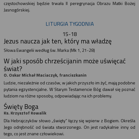
częstochowskiej będzie trwała II peregrynacja Obrazu Matki Bożej
Jasnogórskiej.
LITURGIA TYGODNIA
15-18
Jezus naucza jak ten, który ma władzę
Słowa Ewangelii według św. Marka (Mk 1, 21-28)
W jaki sposób chrześcijanin może uświęcać
świat?
O. Oskar Michał Maciaczyk, franciszkanin
Ludzie, niezależnie od czasów, w jakich przyszło im żyć, mają podobne
pytania egzystencjalne. W Starym Testamencie Bóg dawał się poznać
ludziom na różne sposoby, odpowiadając na ich problemy.
Święty Boga
Ks. Krzysztof Kowalik
Dla Hebrajczyków słowo „święty” łączy się wpierw z Bogiem. Określa
Jego odrębność od świata stworzonego. On jest radykalnie inny od
tego, co jest znane człowiekowi.