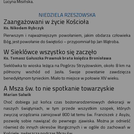
Lucyna Misińska.
NIEDZIELA RZESZOWSKA
Zaangażowani w życie Kościoła
Ks. Nikodem Rybczyk
Pierwszym i najważniejszym powołaniem, jakim obdarza człowieka
Bóg, jest powołanie do świętości – przypomniał bp Jan Wątroba.
W Sieklówce wszystko się zaczęło
Ks. Tomasz Gałuszka Prawnuk brata księdza Bronisława
Sieklówka to wioska leżąca na Pogórzu Strzyżowskim, około 8 km na
północny wschód od Jasła. Swoje powstanie zawdzięcza
benedyktynom tynieckim. Miało to miejsce w połowie XIV wieku.
A Msza św. to nie spotkanie towarzyskie
Marian Salwik
Choć dobiega już końca czas bożonarodzeniowych dekoracji w
naszych świątyniach, w tym przede wszystkim szopek, których
zwyczaj urządzania zainicjował 800 lat temu św. Franciszek z Asyżu,
pozwolę sobie nawiązać do pewnego zjawiska. Można je odnieść
również do innych okresów liturgicznych i w ogóle do zachowań w
Kościele, zwłaszcza podczas Mszy św.