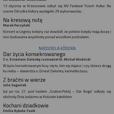
13 stycznia w Krzeszowie odbył się XIV Festiwal Trzech Kultur. Na
scenie Ośrodka Kultury wystąpiło 29 wykonawców.
Na kresową nutę
Marek Perzyński
Koncert w Legnicy kolejny raz dowiódł, że polskie kolędy mają duszę i
moc budowania wspólnoty ponad wszelkimi podziałami.
NIEDZIELA ŁÓDZKA
Dar życia konsekrowanego
Z o. Ernestem Zielonką rozmawiał kl. Michał Wodzicki
W życiu konsekrowanym liczy się to, kim się stajesz i czy idziesz drogą
ku niebu – stwierdza o. Ernest Zielonka, karmelita bosy.
Z braćmi w wierze
Julia Saganiak
Już po raz 27. pod hasłem „Szalom.Pokój – Dar Boga” odbyły się
obchody Dnia Judaizmu w Kościele katolickim.
Kochani dziadkowie
Emilia Rykała-Tosik