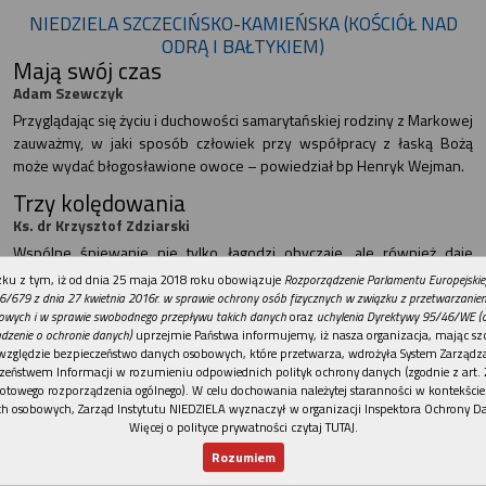
NIEDZIELA SZCZECIŃSKO-KAMIEŃSKA (KOŚCIÓŁ NAD
ODRĄ I BAŁTYKIEM)
Mają swój czas
Adam Szewczyk
Przyglądając się życiu i duchowości samarytańskiej rodziny z Markowej
zauważmy, w jaki sposób człowiek przy współpracy z łaską Bożą
może wydać błogosławione owoce – powiedział bp Henryk Wejman.
Trzy kolędowania
Ks. dr Krzysztof Zdziarski
Wspólne śpiewanie nie tylko łagodzi obyczaje, ale również daje
poczucie wspólnoty i bliskości.
REKLAMA
ku z tym, iż od dnia 25 maja 2018 roku obowiązuje
Rozporządzenie Parlamentu Europejskie
6/679 z dnia 27 kwietnia 2016r. w sprawie ochrony osób fizycznych w związku z przetwarzani
Wojenna codzienność
owych i w sprawie swobodnego przepływu takich danych
oraz
uchylenia Dyrektywy 95/46/WE (
Przemysław Fenrych Historyk, ekspert i trener Centrum
dzenie o ochronie danych)
uprzejmie Państwa informujemy, iż nasza organizacja, mając szc
Szkoleniowego Fundacji Rozwoju Demokracji Lokalnej w
względzie bezpieczeństwo danych osobowych, które przetwarza, wdrożyła System Zarządz
Szczecinie
zeństwem Informacji w rozumieniu odpowiednich polityk ochrony danych (zgodnie z art. 2
otowego rozporządzenia ogólnego). W celu dochowania należytej staranności w kontekście
Wojna w Ukrainie to nie tylko front, zniszczenia, polegli, to także
h osobowych, Zarząd Instytutu NIEDZIELA wyznaczył w organizacji Inspektora Ochrony D
wojenna codzienność z dala od toczących się walk.
Więcej o polityce prywatności czytaj TUTAJ
.
Rozumiem
NIEDZIELA TORUŃSKA
Nowy numer
Dla Ciebie
Najnowsze
Wspieram