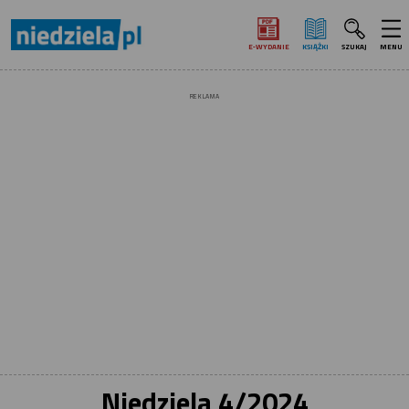
E‑WYDANIE
KSIĄŻKI
SZUKAJ
MENU
REKLAMA
Niedziela 4/2024