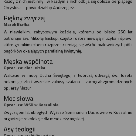
Każdy z nich jest inny i w każdym z nich odbija się oblicze cierpiącego
Chrystusa – powiedział bp Andrzej Jeż.
Piękny zwyczaj
Marek Białka
W niewielkim, zabytkowym kościele, któremu od blisko 260 lat
patronuje św. Mikołaj Biskup, często rozbrzmiewają muzyka i śpiew,
które gromkim echem rozprzestrzeniają się wśród malowniczych pól i
pagórków okalających parafialną świątynię.
Męska wspólnota
Oprac. za: diec. ełcka
Walczcie w mocy Ducha Świętego, z twórczą odwagą św. Józefa
pokonując zło i wszelkie zakusy szatana – zachęcał zgromadzonych
bp Jerzy Mazur.
Moc słowa
Oprac. za: WSD w Koszalinie
Zwyczajem lat ubiegłych Wyższe Seminarium Duchowne w Koszalinie
organizuje rekolekcje dla młodzieży męskiej.
Asy teologii
Oprac. za: archidiecezja.pl