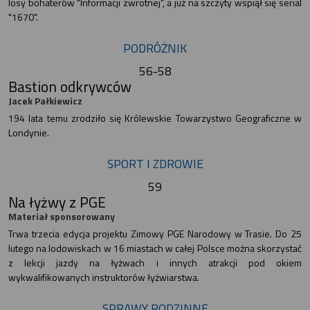
losy bohaterów "Informacji zwrotnej", a już na szczyty wspiął się serial
"1670".
PODRÓŻNIK
56-58
Bastion odkrywców
Jacek Pałkiewicz
194 lata temu zrodziło się Królewskie Towarzystwo Geograficzne w
Londynie.
SPORT I ZDROWIE
59
Na łyżwy z PGE
Materiał sponsorowany
Trwa trzecia edycja projektu Zimowy PGE Narodowy w Trasie. Do 25
lutego na lodowiskach w 16 miastach w całej Polsce można skorzystać
z lekcji jazdy na łyżwach i innych atrakcji pod okiem
wykwalifikowanych instruktorów łyżwiarstwa.
SPRAWY RODZINNE