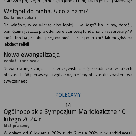
starszych prędzej znajdzie się mądrość i radę. Jak to jest z tą starością?
Wstąpił do nieba. A co z nami?
Ks. Janusz Lekan
No właśnie, w co wierzę albo lepiej – w Kogo? Na ile my, dorośli,
pamiętamy jeszcze prawdy, które stanowią fundament naszej wiary? A
może trzeba je sobie przypomnieć – krok po kroku? Jak niegdyś na
lekcjach religii...
Nowa ewangelizacja
Papież Franciszek
Nowa ewangelizacja (...) urzeczywistnia się zasadniczo w trzech
obszarach. W pierwszym rzędzie wymieńmy obszar duszpasterstwa
zwyczajnego (...).
POLECAMY
14
Ogólnopolskie Sympozjum Mariologiczne 10
lutego 2024 r.
Mat.prasowy
W dniach od 6 kwietnia 2024 r. do 2 maja 2025 r. w archidiecezji