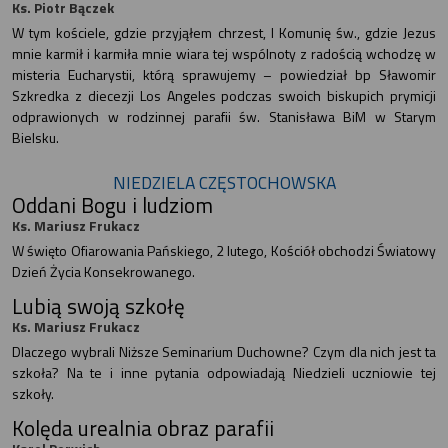
Ks. Piotr Bączek
W tym kościele, gdzie przyjąłem chrzest, I Komunię św., gdzie Jezus
mnie karmił i karmiła mnie wiara tej wspólnoty z radością wchodzę w
misteria Eucharystii, którą sprawujemy – powiedział bp Sławomir
Szkredka z diecezji Los Angeles podczas swoich biskupich prymicji
odprawionych w rodzinnej parafii św. Stanisława BiM w Starym
Bielsku.
NIEDZIELA CZĘSTOCHOWSKA
Oddani Bogu i ludziom
Ks. Mariusz Frukacz
W święto Ofiarowania Pańskiego, 2 lutego, Kościół obchodzi Światowy
Dzień Życia Konsekrowanego.
Lubią swoją szkołę
Ks. Mariusz Frukacz
Dlaczego wybrali Niższe Seminarium Duchowne? Czym dla nich jest ta
szkoła? Na te i inne pytania odpowiadają Niedzieli uczniowie tej
szkoły.
Kolęda urealnia obraz parafii