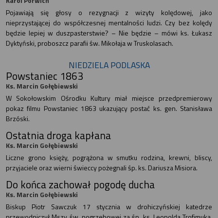
Karol Porwich
Pojawiają się głosy o rezygnacji z wizyty kolędowej, jako
nieprzystającej do współczesnej mentalności ludzi. Czy bez kolędy
będzie lepiej w duszpasterstwie? – Nie będzie – mówi ks. Łukasz
Dyktyński, proboszcz parafii św. Mikołaja w Truskolasach.
NIEDZIELA PODLASKA
Powstaniec 1863
Ks. Marcin Gołębiewski
W Sokołowskim Ośrodku Kultury miał miejsce przedpremierowy
pokaz filmu Powstaniec 1863 ukazujący postać ks. gen. Stanisława
Brzóski.
Ostatnia droga kapłana
Ks. Marcin Gołębiewski
Liczne grono księży, pogrążona w smutku rodzina, krewni, bliscy,
przyjaciele oraz wierni świeccy pożegnali śp. ks. Dariusza Misiora.
Do końca zachował pogodę ducha
Ks. Marcin Gołębiewski
Biskup Piotr Sawczuk 17 stycznia w drohiczyńskiej katedrze
przewodniczył Mszy św. pogrzebowej za śp. ks. Leopolda Trofimuka,