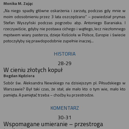
Monika M. Zając
„Na niego spadły główne oskarżenia i zarzuty, podczas gdy mnie w
moim odosobnieniu przez 3 lata oszczędzano” – powiedział prymas
Stefan Wyszyński podczas pogrzebu abp. Antoniego Baraniaka. I
rzeczywiście, gdyby nie postawa cichego i wątłego, lecz niezłomnego
męstwem wiary pasterza, dzieje Kościoła w Polsce, Europie i świecie
potoczyłyby się prawdopodobnie zupełnie inaczej...
HISTORIA
28-29
W cieniu złotych kopuł
Bogdan Kędziora
Sobór św. Aleksandra Newskiego na dzisiejszym pl. Piłsudskiego w
Warszawie? Był taki czas, że stał, ale mało kto o tym wie, mało kto
pamięta. A pamiętać trzeba – choćby ku przestrodze.
KOMENTARZ
30-31
Wspomagane umieranie – przestroga