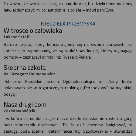
To ważne, że wnuki czują się z nami dobrze, bo dzięki temu możemy
łatwiej tłumaczyć im, co jest dobre, a co złe – mówi pani Ewa.
NIEDZIELA PRZEMYSKA
W trosce o człowieka
Łukasz Sztolf
Bardzo często, kiedy koncentrujemy się na swoich sprawach, na
karierze, to zapominamy, że są wokół nas ludzie, którzy wymagają
pomocy – zaznaczył dr hab. inż. Ryszard Pukała.
Srebrna szkoła
Ks. Grzegorz Delmanowicz
Publiczne Katolickie Liceum Ogólnokształcące im. Anny Jenke
uplasowało się w tegorocznym rankingu „Perspektyw” na wysokiej
pozycji.
Nasz drugi dom
Zdzisław Wójcik
I w końcu się udało! Tak jak nasze dzieło nieustannie rosło do góry,
nasz słonecznik dojrzewał… To, że dziś możemy świętować, to
zasługa, poświęcenie i determinacja Alicji Sabatowskiej – stwierdza