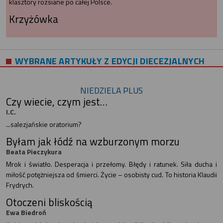
klasztory rozsiane po całej Polsce.
Krzyżówka
WYBRANE ARTYKUŁY Z EDYCJI DIECEZJALNYCH
NIEDZIELA PLUS
Czy wiecie, czym jest…
I.C.
...salezjańskie oratorium?
Byłam jak łódź na wzburzonym morzu
Beata Pieczykura
Mrok i światło. Desperacja i przełomy. Błędy i ratunek. Siła ducha i
miłość potężniejsza od śmierci. Życie – osobisty cud. To historia Klaudii
Frydrych.
Otoczeni bliskością
Ewa Biedroń