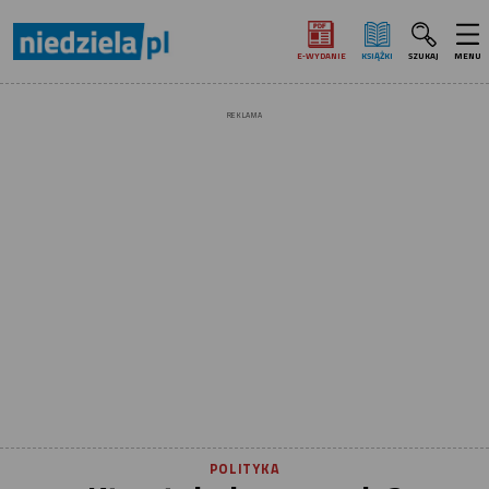
E‑WYDANIE
KSIĄŻKI
SZUKAJ
MENU
REKLAMA
POLITYKA