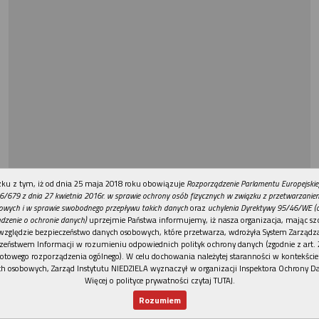
REKLAMA
ku z tym, iż od dnia 25 maja 2018 roku obowiązuje
Rozporządzenie Parlamentu Europejskie
6/679 z dnia 27 kwietnia 2016r. w sprawie ochrony osób fizycznych w związku z przetwarzani
owych i w sprawie swobodnego przepływu takich danych
oraz
uchylenia Dyrektywy 95/46/WE (
dzenie o ochronie danych)
uprzejmie Państwa informujemy, iż nasza organizacja, mając szc
względzie bezpieczeństwo danych osobowych, które przetwarza, wdrożyła System Zarządz
zeństwem Informacji w rozumieniu odpowiednich polityk ochrony danych (zgodnie z art. 2
otowego rozporządzenia ogólnego). W celu dochowania należytej staranności w kontekście
h osobowych, Zarząd Instytutu NIEDZIELA wyznaczył w organizacji Inspektora Ochrony D
Więcej o polityce prywatności czytaj TUTAJ
.
Rozumiem
Nowy numer
Dla Ciebie
Najnowsze
Wspieram