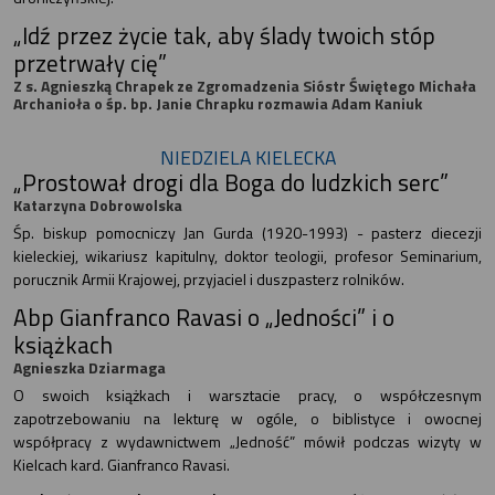
„Idź przez życie tak, aby ślady twoich stóp
przetrwały cię”
Z s. Agnieszką Chrapek ze Zgromadzenia Sióstr Świętego Michała
Archanioła o śp. bp. Janie Chrapku rozmawia Adam Kaniuk
NIEDZIELA KIELECKA
„Prostował drogi dla Boga do ludzkich serc”
Katarzyna Dobrowolska
Śp. biskup pomocniczy Jan Gurda (1920-1993) - pasterz diecezji
kieleckiej, wikariusz kapitulny, doktor teologii, profesor Seminarium,
porucznik Armii Krajowej, przyjaciel i duszpasterz rolników.
Abp Gianfranco Ravasi o „Jedności” i o
książkach
Agnieszka Dziarmaga
O swoich książkach i warsztacie pracy, o współczesnym
zapotrzebowaniu na lekturę w ogóle, o biblistyce i owocnej
współpracy z wydawnictwem „Jedność” mówił podczas wizyty w
Kielcach kard. Gianfranco Ravasi.