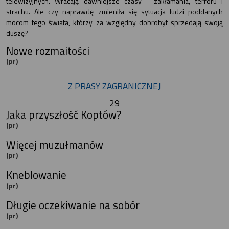
telewizyjnych. Wracają dawniejsze czasy - zakłamania, terroru i
strachu. Ale czy naprawdę zmieniła się sytuacja ludzi poddanych
mocom tego świata, którzy za względny dobrobyt sprzedają swoją
duszę?
Nowe rozmaitości
(pr)
Z PRASY ZAGRANICZNEJ
29
Jaka przyszłość Koptów?
(pr)
Więcej muzułmanów
(pr)
Kneblowanie
(pr)
Długie oczekiwanie na sobór
(pr)