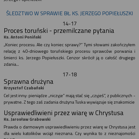
ŚLEDZTWO W SPRAWIE BŁ. KS. JERZEGO POPIEŁUSZKI
14-17
Proces toruński - przemilczane pytania
Ks. Antoni Poniński
„Koniec procesu. Ale czy koniec sprawy?” Tymi słowami zakończyłem
relację z 40-dniowego toruńskiego procesu sprawców porwania i
śmierci ks. Jerzego Popiełuszki. Cenzor skrócił ją o całość drugiego
zdania...
17-18
Sprawna drużyna
Krzysztof Czabański
Cel jest inny: pieniądze „niczyje” mają stać się „czyjeś”, z publicznych -
prywatne. Z tego zaś zadania drużyna Tuska wywiązuje się znakomicie
Usprawiedliwieni przez wiarę w Chrystusa
Ks. Jarosław Grabowski
Prawda o darmowym usprawiedliwieniu przez wiarę w Chrystusa jest
dla wielu katolików wciąż nieznana. Czy wynika to z nieznajomości