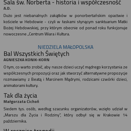
Sala św. Norberta - historia i współczesność
A.D.
Dużo jest niebanalnych zakątków w ponorbertańskim opactwie i
kościele w Hebdowie - czyli w łaskami słynącym sanktuarium Matki
Bożej Hebdowskiej, przy którym obecnie od ponad roku funkcjonuje
nowoczesne „Centrum Wiara i Kultura.
NIEDZIELA MAŁOPOLSKA
Bal Wszystkich Świętych
AGNIESZKA KONIK-KORN
O tym, co warto zrobić, aby nasze dzieci uczyć mądrego korzystania ze
współczesnych propozycji oraz jak stworzyć alternatywne propozycje
rozmawiamy z Beatą i Marcinem Mądrymi, rodzicami czwórki dzieci,
animatorami kultury.
Tak dla życia
Małgorzata Cichoń
Siedem tys. osób, według szacunku organizatorów, wzięło udział w
„Marszu dla Życia i Rodziny”, który odbył się w Krakowie 14
października.
W rocznicę tragedii