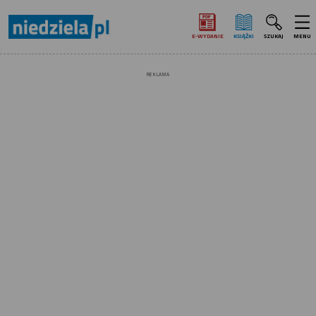
E‑WYDANIE
KSIĄŻKI
SZUKAJ
MENU
REKLAMA