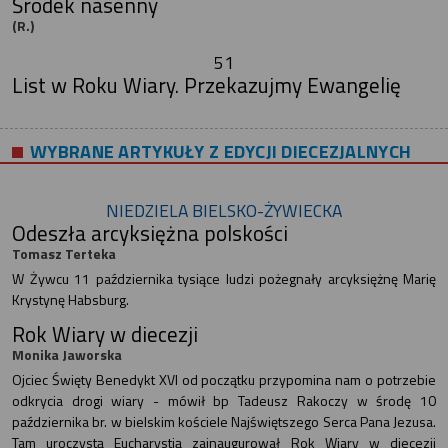
Środek nasenny
(R.)
51
List w Roku Wiary. Przekazujmy Ewangelię
WYBRANE ARTYKUŁY Z EDYCJI DIECEZJALNYCH
NIEDZIELA BIELSKO-ŻYWIECKA
Odeszła arcyksiężna polskości
Tomasz Terteka
W Żywcu 11 października tysiące ludzi pożegnały arcyksiężnę Marię
Krystynę Habsburg.
Rok Wiary w diecezji
Monika Jaworska
Ojciec Święty Benedykt XVI od początku przypomina nam o potrzebie
odkrycia drogi wiary - mówił bp Tadeusz Rakoczy w środę 10
października br. w bielskim kościele Najświętszego Serca Pana Jezusa.
Tam uroczystą Eucharystią zainaugurował Rok Wiary w diecezji