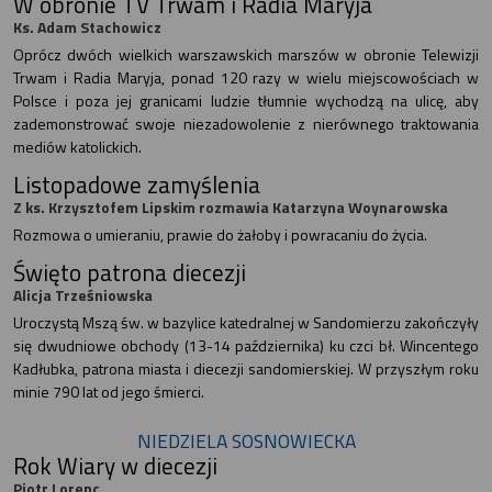
W obronie TV Trwam i Radia Maryja
Ks. Adam Stachowicz
Oprócz dwóch wielkich warszawskich marszów w obronie Telewizji
Trwam i Radia Maryja, ponad 120 razy w wielu miejscowościach w
Polsce i poza jej granicami ludzie tłumnie wychodzą na ulicę, aby
zademonstrować swoje niezadowolenie z nierównego traktowania
mediów katolickich.
Listopadowe zamyślenia
Z ks. Krzysztofem Lipskim rozmawia Katarzyna Woynarowska
Rozmowa o umieraniu, prawie do żałoby i powracaniu do życia.
Święto patrona diecezji
Alicja Trześniowska
Uroczystą Mszą św. w bazylice katedralnej w Sandomierzu zakończyły
się dwudniowe obchody (13-14 października) ku czci bł. Wincentego
Kadłubka, patrona miasta i diecezji sandomierskiej. W przyszłym roku
minie 790 lat od jego śmierci.
NIEDZIELA SOSNOWIECKA
Rok Wiary w diecezji
Piotr Lorenc