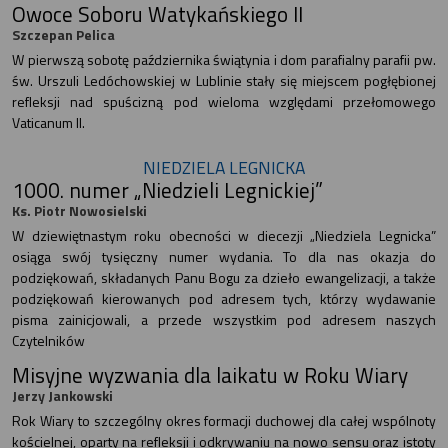
Owoce Soboru Watykańskiego II
Szczepan Pelica
W pierwszą sobotę października świątynia i dom parafialny parafii pw.
św. Urszuli Ledóchowskiej w Lublinie stały się miejscem pogłębionej
refleksji nad spuścizną pod wieloma względami przełomowego
Vaticanum II.
NIEDZIELA LEGNICKA
1000. numer „Niedzieli Legnickiej”
Ks. Piotr Nowosielski
W dziewiętnastym roku obecności w diecezji „Niedziela Legnicka”
osiąga swój tysięczny numer wydania. To dla nas okazja do
podziękowań, składanych Panu Bogu za dzieło ewangelizacji, a także
podziękowań kierowanych pod adresem tych, którzy wydawanie
pisma zainicjowali, a przede wszystkim pod adresem naszych
Czytelników
Misyjne wyzwania dla laikatu w Roku Wiary
Jerzy Jankowski
Rok Wiary to szczególny okres formacji duchowej dla całej wspólnoty
kościelnej, oparty na refleksji i odkrywaniu na nowo sensu oraz istoty