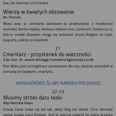
(św. Jan Vianney i inni święci)
Wierzę w świętych obcowanie
Ks. Florian
Wiara więc w
communio sanctorum
to przekonanie o możliwości
wymiany darów między ziemią a niebem oraz czyśćcem. Zwłaszcza ci,
którzy zostali zbawieni, mogą się wstawiać przed Bogiem za nami,
żyjącymi, a także za zmarłymi.
21
Cmentarz - przystanek do wieczności
Z ks. kan. dr. Janem Koclęgą rozmawia Agnieszka Lorek
Rok Wiary jest szczególnym wyzwaniem dla nas, abyśmy wchodzili w
komunię ze świętymi i zmarłymi...
JASNOGÓRSKIE ŚLUBY NARODU POLSKIEGO
22-23
Musimy strzec daru łaski
Abp Wacław Depo
Dzisiaj świat zdaje się żyć tak, jakby Bóg nie istniał. Chce określać
swoje prawa poza Bogiem. Jest to wprost powrót do stanu grzechu