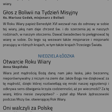
wiary.
Głos z Boliwii na Tydzień Misyjny
Ks. Mariusz Godek, misjonarz z Boliwii
W Roku Wiary papież Benedykt XVI wezwał nas do odnowy w sobie
tej wiary, jaką nam daje chrzest św. i do szerzenia jej w naszych
rodzinach, w naszym otoczeniu. Dawać świadectwo to pielęgnować tę
wiarę w sobie. Do tego są wezwani także misjonarze i misjonarki
pracujący w różnych krajach, w tym także krajach Trzeciego Świata.
NIEDZIELA ŁÓDZKA
Otwarcie Roku Wiary
Anna Skopińska
Wiara jest mądrością Bożą daną nam jako łaska, jako bezcenny,
nieporównywalny z niczym na ziemi dar. Jakże Bogu nie dziękować za
tę mądrość, dzięki której rozświetlają się mroki naszej egzystencji i
odkrywa sens dźwigania krzyża codzienności, aż po wieczność? Za tę
wiarę, która niesie zwycięstwo? - pytał abp Marek Jędraszewski
podczas Mszy św. otwierającej Rok Wiary.
Oni walczyli za Polskę