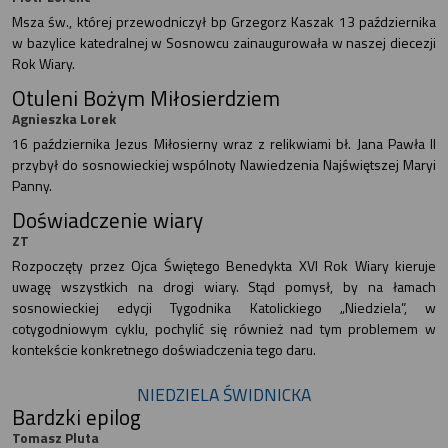
Msza św., której przewodniczył bp Grzegorz Kaszak 13 października
w bazylice katedralnej w Sosnowcu zainaugurowała w naszej diecezji
Rok Wiary.
Otuleni Bożym Miłosierdziem
Agnieszka Lorek
16 października Jezus Miłosierny wraz z relikwiami bł. Jana Pawła II
przybył do sosnowieckiej wspólnoty Nawiedzenia Najświętszej Maryi
Panny.
Doświadczenie wiary
ZT
Rozpoczęty przez Ojca Świętego Benedykta XVI Rok Wiary kieruje
uwagę wszystkich na drogi wiary. Stąd pomysł, by na łamach
sosnowieckiej edycji Tygodnika Katolickiego „Niedziela”, w
cotygodniowym cyklu, pochylić się również nad tym problemem w
kontekście konkretnego doświadczenia tego daru.
NIEDZIELA ŚWIDNICKA
Bardzki epilog
Tomasz Pluta