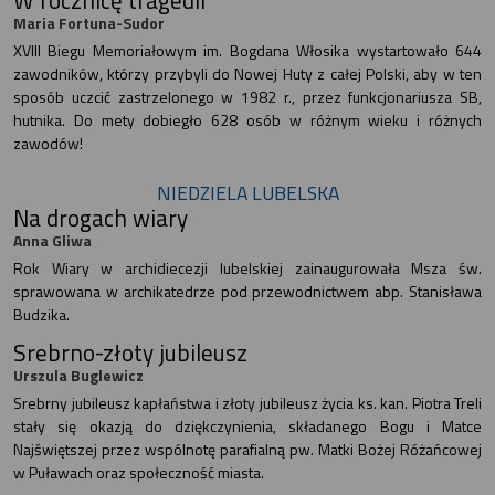
Maria Fortuna-Sudor
XVIII Biegu Memoriałowym im. Bogdana Włosika wystartowało 644
zawodników, którzy przybyli do Nowej Huty z całej Polski, aby w ten
sposób uczcić zastrzelonego w 1982 r., przez funkcjonariusza SB,
hutnika. Do mety dobiegło 628 osób w różnym wieku i różnych
zawodów!
NIEDZIELA LUBELSKA
Na drogach wiary
Anna Gliwa
Rok Wiary w archidiecezji lubelskiej zainaugurowała Msza św.
sprawowana w archikatedrze pod przewodnictwem abp. Stanisława
Budzika.
Srebrno-złoty jubileusz
Urszula Buglewicz
Srebrny jubileusz kapłaństwa i złoty jubileusz życia ks. kan. Piotra Treli
stały się okazją do dziękczynienia, składanego Bogu i Matce
Najświętszej przez wspólnotę parafialną pw. Matki Bożej Różańcowej
w Puławach oraz społeczność miasta.