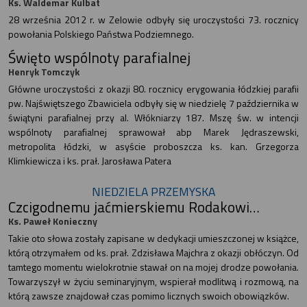
Ks. Waldemar Kulbat
28 września 2012 r. w Zelowie odbyły się uroczystości 73. rocznicy
powołania Polskiego Państwa Podziemnego.
Święto wspólnoty parafialnej
Henryk Tomczyk
Główne uroczystości z okazji 80. rocznicy erygowania łódzkiej parafii
pw. Najświętszego Zbawiciela odbyły się w niedzielę 7 października w
świątyni parafialnej przy al. Włókniarzy 187. Mszę św. w intencji
wspólnoty parafialnej sprawował abp Marek Jędraszewski,
metropolita łódzki, w asyście proboszcza ks. kan. Grzegorza
Klimkiewicza i ks. prał. Jarosława Patera
NIEDZIELA PRZEMYSKA
Czcigodnemu jaćmierskiemu Rodakowi…
Ks. Paweł Konieczny
Takie oto słowa zostały zapisane w dedykacji umieszczonej w książce,
którą otrzymałem od ks. prał. Zdzisława Majchra z okazji obłóczyn. Od
tamtego momentu wielokrotnie stawał on na mojej drodze powołania.
Towarzyszył w życiu seminaryjnym, wspierał modlitwą i rozmową, na
którą zawsze znajdował czas pomimo licznych swoich obowiązków.