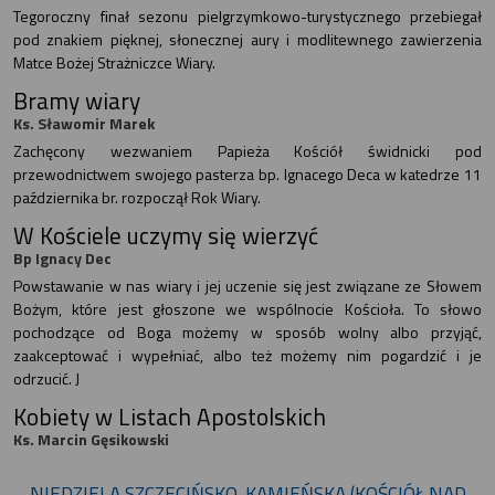
Tegoroczny finał sezonu pielgrzymkowo-turystycznego przebiegał
pod znakiem pięknej, słonecznej aury i modlitewnego zawierzenia
Matce Bożej Strażniczce Wiary.
Bramy wiary
Ks. Sławomir Marek
Zachęcony wezwaniem Papieża Kościół świdnicki pod
przewodnictwem swojego pasterza bp. Ignacego Deca w katedrze 11
października br. rozpoczął Rok Wiary.
W Kościele uczymy się wierzyć
Bp Ignacy Dec
Powstawanie w nas wiary i jej uczenie się jest związane ze Słowem
Bożym, które jest głoszone we wspólnocie Kościoła. To słowo
pochodzące od Boga możemy w sposób wolny albo przyjąć,
zaakceptować i wypełniać, albo też możemy nim pogardzić i je
odrzucić. J
Kobiety w Listach Apostolskich
Ks. Marcin Gęsikowski
NIEDZIELA SZCZECIŃSKO-KAMIEŃSKA (KOŚCIÓŁ NAD