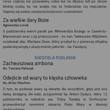
Coraz częściej nie pozwalamy sobie też na dłuższy ból po stracie
bliskiej osoby, by nie wzięto nas za histeryków czy mięczaków.
Stajemy się wobec cierpienia bezbronni i osamotnieni
Za wielkie dary Boże
Agnieszka Lorek
5 października wierni parafii pw. Miłosierdzia Bożego w Zawierciu-
Blanowicach wraz z jej proboszczem - ks. kan. Tadeuszem Wójcikiem
oczekiwali abp. Wacława Depo, który przybył tu z pierwszą oficjalną
pasterską wizytą z okazji imienin patronki - św. Faustyny.
NIEDZIELA PODLASKA
Zacheuszowa ambona
Ks. Tomasz Pełszyk
Odejście od wiary to klęska człowieka
Ks. Artur Płachno
O tym, że podwoje wiary są otwarte dla wszystkich, gdyż jest ona
łaską dostępną dla ludzi, przypomniał bp Antoni Dydycz, który 12
października w katedrze pw. Trójcy Świętej w Drohiczynie
przewodniczył ceremonii otwarcia Roku Wiary w diecezji
drohiczyńskiej.