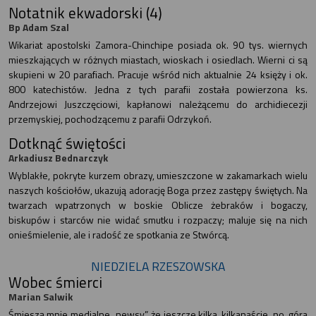
Notatnik ekwadorski (4)
Bp Adam Szal
Wikariat apostolski Zamora-Chinchipe posiada ok. 90 tys. wiernych
mieszkających w różnych miastach, wioskach i osiedlach. Wierni ci są
skupieni w 20 parafiach. Pracuje wśród nich aktualnie 24 księży i ok.
800 katechistów. Jedna z tych parafii została powierzona ks.
Andrzejowi Juszczęciowi, kapłanowi należącemu do archidiecezji
przemyskiej, pochodzącemu z parafii Odrzykoń.
Dotknąć świętości
Arkadiusz Bednarczyk
Wyblakłe, pokryte kurzem obrazy, umieszczone w zakamarkach wielu
naszych kościołów, ukazują adorację Boga przez zastępy świętych. Na
twarzach wpatrzonych w boskie Oblicze żebraków i bogaczy,
biskupów i starców nie widać smutku i rozpaczy; maluje się na nich
onieśmielenie, ale i radość ze spotkania ze Stwórcą.
NIEDZIELA RZESZOWSKA
Wobec śmierci
Marian Salwik
Śmieszą mnie medialne „newsy”, że jeszcze kilka, kilkanaście, no, góra