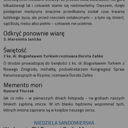
kilkadziesiąt lat i człowiek stanie się nieśmiertelny. Owszem, dzięki
postępowi medycyny znacznie przedłużony został czas trwania
ludzkiego życia, ale przed rzeczami ostatecznymi – a tymi są: śmierć,
sąd Boży, niebo albo piekło – człowiek nie ucieknie.
Odkryć ponownie wiarę
S. Hieronima Janicka
Świętość
Z ks. dr. Bogusławem Turkiem rozmawia Dorota Zańko
O drodze prowadzącej do świętości z ks. dr. Bogusławem Turkiem z
Nowego Żmigrodu, michalitą, podsekretarzem Kongregacji Spraw
Kanonizacyjnych w Rzymie, rozmawia Dorota Zańko
Memento mori
Ryszard Tłuczek
Jak co roku - w pierwszych dniach listopada - na grobach naszych
bliskich zapłoną znicze. W ich blasku będziemy wspominać tych,
których imiona zapisane są w księdze naszego serca.
NIEDZIELA SANDOMIERSKA