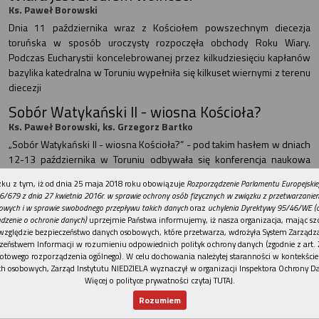
Ks. Paweł Borowski
Dnia 11 października wraz z Kościołem powszechnym diecezja
toruńska w sposób uroczysty rozpoczęła obchody Roku Wiary.
Podczas Eucharystii koncelebrowanej przez kilkudziesięciu kapłanów
bazylika katedralna w Toruniu wypełniła się kilkuset wiernymi z terenu
diecezji
Sobór Watykański II - wiosna Kościoła?
Ks. Paweł Borowski, ks. Grzegorz Bartko
„Sobór Watykański II - wiosna Kościoła?” - pod takim hasłem w dniach
12-13 października w Toruniu odbywała się konferencja naukowa
zorganizowana przez toruński Klub Inteligencji Katolickiej, a także
REKLAMA
ku z tym, iż od dnia 25 maja 2018 roku obowiązuje
Rozporządzenie Parlamentu Europejskie
wydziały Uniwersytetu Mikołaja Kopernika w Toruniu - teologiczny
6/679 z dnia 27 kwietnia 2016r. w sprawie ochrony osób fizycznych w związku z przetwarzani
oraz politologii i studiów międzynarodowych.
owych i w sprawie swobodnego przepływu takich danych
oraz
uchylenia Dyrektywy 95/46/WE (
dzenie o ochronie danych)
uprzejmie Państwa informujemy, iż nasza organizacja, mając szc
Literatura ku pokrzepieniu serc
względzie bezpieczeństwo danych osobowych, które przetwarza, wdrożyła System Zarządz
Tomasz Strużanowski
zeństwem Informacji w rozumieniu odpowiednich polityk ochrony danych (zgodnie z art. 2
otowego rozporządzenia ogólnego). W celu dochowania należytej staranności w kontekście
W parafii Miłosierdzia Bożego i św. s. Faustyny w Toruniu 30 września
h osobowych, Zarząd Instytutu NIEDZIELA wyznaczył w organizacji Inspektora Ochrony D
miała miejsce inauguracja kolejnej edycji Spotkań z Biblią.
Więcej o polityce prywatności czytaj TUTAJ
.
Rozumiem
NIEDZIELA WARSZAWSKA
Nowy numer
Dla Ciebie
Najnowsze
Wspieram