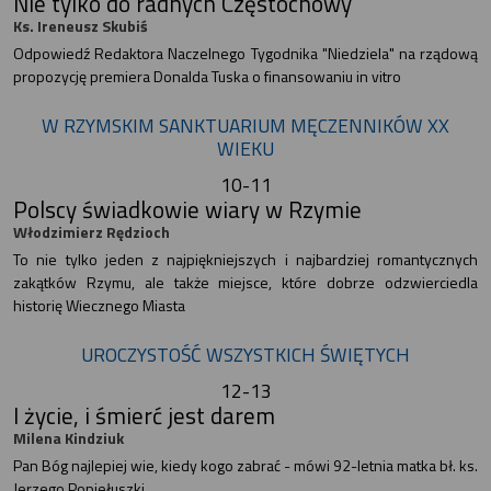
Nie tylko do radnych Częstochowy
Ks. Ireneusz Skubiś
Odpowiedź Redaktora Naczelnego Tygodnika "Niedziela" na rządową
propozycję premiera Donalda Tuska o finansowaniu in vitro
W RZYMSKIM SANKTUARIUM MĘCZENNIKÓW XX
WIEKU
10-11
Polscy świadkowie wiary w Rzymie
Włodzimierz Rędzioch
To nie tylko jeden z najpiękniejszych i najbardziej romantycznych
zakątków Rzymu, ale także miejsce, które dobrze odzwierciedla
historię Wiecznego Miasta
UROCZYSTOŚĆ WSZYSTKICH ŚWIĘTYCH
12-13
I życie, i śmierć jest darem
Milena Kindziuk
Pan Bóg najlepiej wie, kiedy kogo zabrać - mówi 92-letnia matka bł. ks.
Jerzego Popiełuszki.