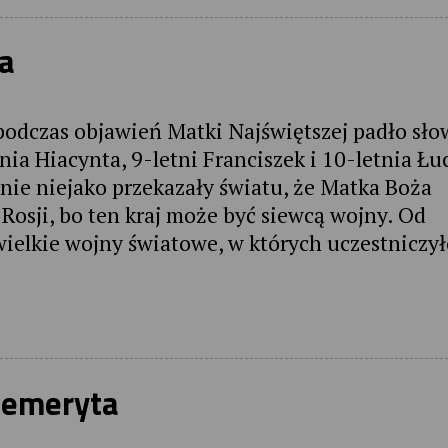
ma
 podczas objawień Matki Najświętszej padło sło
tnia Hiacynta, 9-letni Franciszek i 10-letnia Łu
nie niejako przekazały światu, że Matka Boża
Rosji, bo ten kraj może być siewcą wojny. Od
wielkie wojny światowe, w których uczestniczy
 emeryta