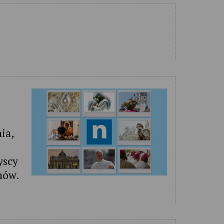
ia,
yscy
mów.