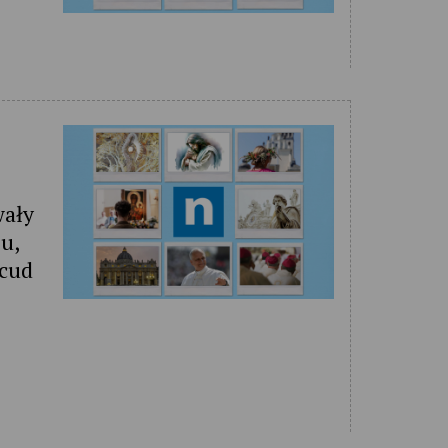
wały
u,
 cud