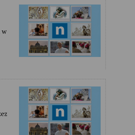
a w
zez