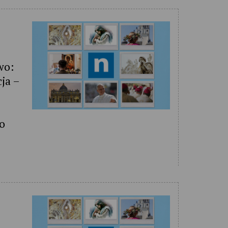
wo:
cja –
ło