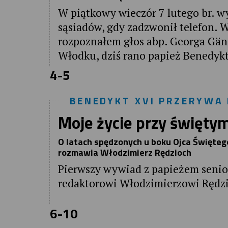
W piątkowy wieczór 7 lutego br. w
sąsiadów, gdy zadzwonił telefon. 
rozpoznałem głos abp. Georga Gän
Włodku, dziś rano papież Benedykt
4-5
BENEDYKT XVI PRZERYWA 
Moje życie przy święty
O latach spędzonych u boku Ojca Święte
rozmawia Włodzimierz Rędzioch
Pierwszy wywiad z papieżem seni
redaktorowi Włodzimierzowi Rędz
6-10