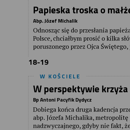
Papieska troska o małż
Abp. Józef Michalik
Odnosząc się do przesłania papież
Polsce, chciałbym prosić o kilka s
poruszonego przez Ojca Świętego, j
18-19
W KOŚCIELE
W perspektywie krzyża
Bp Antoni Pacyfik Dydycz
Dobiega końca druga kadencja prze
abp. Józefa Michalika, metropolit
nadzwyczajnego, gdyby nie fakt, ż