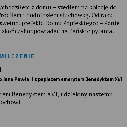
ychodziłem z domu – szedłem na kolację do
Wróciłem i podniosłem słuchawkę. Od razu
sweina, prefekta Domu Papieskiego: – Panie
 skończył odpowiadać na Pańskie pytania.
MILCZENIE
m
go Jana Pawła II z papieżem emerytem Benedyktem XVI
orem Benedyktem XVI, udzielony naszemu
iochowi