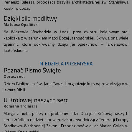
Ireneusz Kulesza, proboszcz bazyliki archikatedralnej św. Stanisława
Kostki w Łodzi.
Dzięki sile modlitwy
Mateusz Opaliński
Na Widzewie Wschodzie w Łodzi, przy dworcu kolejowym stoi
kapliczka z wizerunkiem Matki Bożej Jasnogórskiej. Skrywa ona wiele
tajemnic, które odkrywamy dzięki jej opiekunowi – Jarosławowi
Jabłońskiemu.
NIEDZIELA PRZEMYSKA
Poznać Pismo Święte
Oprac. red.
Dzieło Biblijne im. św. Jana Pawła II organizuje kurs wprowadzający w
lekturę Biblii.
U Królowej naszych serc
Romana Trojniarz
Maryja z nieba patrzy na problemy ludzi. Ona jest Królową naszych
serc i źródłem nadziei – powiedział przewodniczący Federacji Europy
Środkowo-Wschodniej Zakonu Franciszkanów o. dr Marian Gołąb w
Kalwarii Pacławskiej.