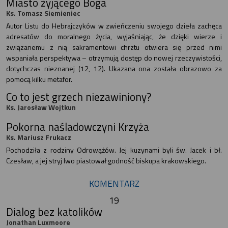
Miasto żyjącego Boga
Ks. Tomasz Siemieniec
Autor Listu do Hebrajczyków w zwieńczeniu swojego dzieła zachęca
adresatów do moralnego życia, wyjaśniając, że dzięki wierze i
związanemu z nią sakramentowi chrztu otwiera się przed nimi
wspaniała perspektywa – otrzymują dostęp do nowej rzeczywistości,
dotychczas nieznanej (12, 12). Ukazana ona została obrazowo za
pomocą kilku metafor.
Co to jest grzech niezawiniony?
Ks. Jarosław Wojtkun
Pokorna naśladowczyni Krzyża
Ks. Mariusz Frukacz
Pochodziła z rodziny Odrowążów. Jej kuzynami byli św. Jacek i bł.
Czesław, a jej stryj Iwo piastował godność biskupa krakowskiego.
KOMENTARZ
19
Dialog bez katolików
Jonathan Luxmoore