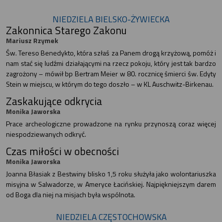
NIEDZIELA BIELSKO-ŻYWIECKA
Zakonnica Starego Zakonu
Mariusz Rzymek
Św. Tereso Benedykto, która szłaś za Panem drogą krzyżową, pomóż i
nam stać się ludźmi działającymi na rzecz pokoju, który jest tak bardzo
zagrożony – mówił bp Bertram Meier w 80. rocznicę śmierci św. Edyty
Stein w miejscu, w którym do tego doszło – w KL Auschwitz-Birkenau.
Zaskakujące odkrycia
Monika Jaworska
Prace archeologiczne prowadzone na rynku przynoszą coraz więcej
niespodziewanych odkryć.
Czas miłości w obecności
Monika Jaworska
Joanna Błasiak z Bestwiny blisko 1,5 roku służyła jako wolontariuszka
misyjna w Salwadorze, w Ameryce Łacińskiej. Najpiękniejszym darem
od Boga dla niej na misjach była wspólnota.
NIEDZIELA CZĘSTOCHOWSKA