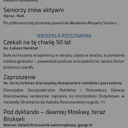
Seniorzy znów aktywni
Oprac. Red.
Po półtorarocznej przerwie powróciła Akademia Aktywny Senior+.
NIEDZIELA RZESZOWSKA
Czekali na tę chwilę 50 lat
Ks. Łukasz Hendzel
Była wznoszona w tajemnicy, w ukryciu, często w strachu, w poniżeniu
ludzkiej godności – powiedział podczas uroczystości ks. Janusz Kunior
proboszcz parafii.
Zaproszenie
Ks. Jerzy Uchman Diecezjalny duszpasterz rolników i pszczelarzy
Diecezjalne Duszpasterzom Rolników i Pszczelarzy Diecezji
Rzeszowskiej serdecznie zaprasza na Uroczystości Dożynkowe w
niedzielę 28 sierpnia do Katedry Rzeszowskiej na godz. 11.
Pod dyktando – dawniej Moskwy, teraz
Brukseli
Marian Salwik Pracownik samorządowy, geograf