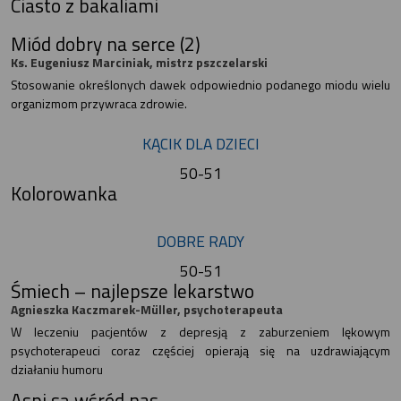
Ciasto z bakaliami
Miód dobry na serce (2)
Ks. Eugeniusz Marciniak, mistrz pszczelarski
Stosowanie określonych dawek odpowiednio podanego miodu wielu
organizmom przywraca zdrowie.
KĄCIK DLA DZIECI
50-51
Kolorowanka
DOBRE RADY
50-51
Śmiech – najlepsze lekarstwo
Agnieszka Kaczmarek-Müller, psychoterapeuta
W leczeniu pacjentów z depresją z zaburzeniem lękowym
psychoterapeuci coraz częściej opierają się na uzdrawiającym
działaniu humoru
Aspi są wśród nas