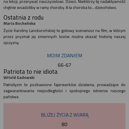
na lekcji, przerywać nauczycielowi. Dzieci. Niektórzy tę nadaktywność
chętnie wsadziliby w ramy choroby. A ta choroba to... dzieciństwo.
Ostatnia z rodu
Maria Bocheńska
Życie Karoliny Lanckorońskiej to gotowy scenariusz na film, w którym
przez pryzmat jej zmiennych losów można ukazać historię naszej
ojczyzny.
MOIM ZDANIEM
66-67
Patriota to nie idiota
Witold Gadowski
Patriotyzm to pozbawione fajerwerków działania, prowadzące do
zagwarantowania niepodległości i spokojnego istnienia naszego
państwa
BLIŻEJ ŻYCIA Z WIARĄ
80