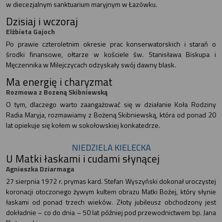
w diecezjalnym sanktuarium maryjnym w Łazówku.
Dzisiaj i wczoraj
Elżbieta Gajoch
Po prawie czteroletnim okresie prac konserwatorskich i starań o
środki finansowe, ołtarze w kościele św. Stanisława Biskupa i
Męczennika w Milejczycach odzyskały swój dawny blask.
Ma energię i charyzmat
Rozmowa z Bozeną Skibniewską
O tym, dlaczego warto zaangażować się w działanie Koła Rodziny
Radia Maryja, rozmawiamy z Bożeną Skibniewską, która od ponad 20
lat opiekuje się kołem w sokołowskiej konkatedrze.
NIEDZIELA KIELECKA
U Matki łaskami i cudami słynącej
Agnieszka Dziarmaga
27 sierpnia 1972 r. prymas kard. Stefan Wyszyński dokonał uroczystej
koronacji otoczonego żywym kultem obrazu Matki Bożej, który słynie
łaskami od ponad trzech wieków. Złoty jubileusz obchodzony jest
dokładnie – co do dnia – 50 lat później pod przewodnictwem bp. Jana