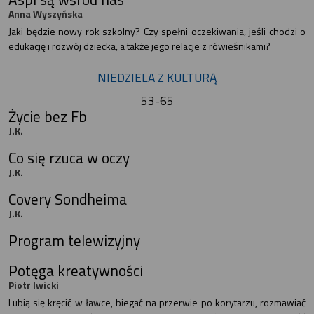
Anna Wyszyńska
Jaki będzie nowy rok szkolny? Czy spełni oczekiwania, jeśli chodzi o
edukację i rozwój dziecka, a także jego relacje z rówieśnikami?
NIEDZIELA Z KULTURĄ
53-65
Życie bez Fb
J.K.
Co się rzuca w oczy
J.K.
Covery Sondheima
J.K.
Program telewizyjny
Potęga kreatywności
Piotr Iwicki
Lubią się kręcić w ławce, biegać na przerwie po korytarzu, rozmawiać