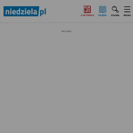
E‑WYDANIE
KSIĄŻKI
SZUKAJ
MENU
REKLAMA