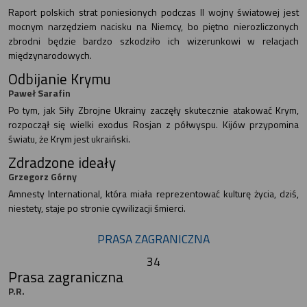
Raport polskich strat poniesionych podczas II wojny światowej jest
mocnym narzędziem nacisku na Niemcy, bo piętno nierozliczonych
zbrodni będzie bardzo szkodziło ich wizerunkowi w relacjach
międzynarodowych.
Odbijanie Krymu
Paweł Sarafin
Po tym, jak Siły Zbrojne Ukrainy zaczęły skutecznie atakować Krym,
rozpoczął się wielki exodus Rosjan z półwyspu. Kijów przypomina
światu, że Krym jest ukraiński.
Zdradzone ideały
Grzegorz Górny
Amnesty International, która miała reprezentować kulturę życia, dziś,
niestety, staje po stronie cywilizacji śmierci.
PRASA ZAGRANICZNA
34
Prasa zagraniczna
P.R.