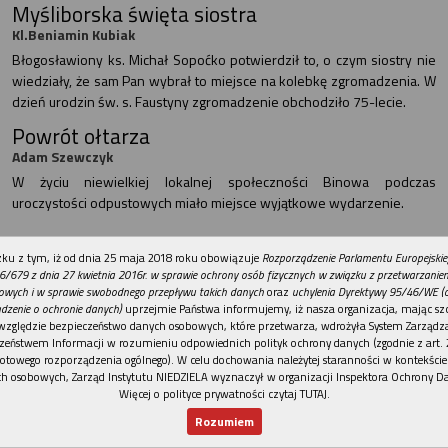
Myśliborska święta siostra
Kl.Beniamin Kubiak
Błogosławiony ks. Michał Sopoćko potwierdził to, o czym siostry nie
wiedziały, że sam Pan wybrał to miejsce na kolebkę zgromadzenia. W
dzień urodzin św. s. Faustyny zgromadzenie obchodziło 75-lecie.
Powrót ołtarza
Adam Szewczyk
W życiu niewielkiej lokalnej społeczności Binowa podczas
uroczystości odpustowych miało miejsce wyjątkowe wydarzenie.
NIEDZIELA TORUŃSKA
REKLAMA
ku z tym, iż od dnia 25 maja 2018 roku obowiązuje
Rozporządzenie Parlamentu Europejskie
Wiek świątyni
6/679 z dnia 27 kwietnia 2016r. w sprawie ochrony osób fizycznych w związku z przetwarzani
WM
owych i w sprawie swobodnego przepływu takich danych
oraz
uchylenia Dyrektywy 95/46/WE (
dzenie o ochronie danych)
uprzejmie Państwa informujemy, iż nasza organizacja, mając szc
Na zewnątrz upał, a wewnątrz żar gorących serc. Wierni licznie
względzie bezpieczeństwo danych osobowych, które przetwarza, wdrożyła System Zarządz
uczestniczyli w obchodach 100-lecia kościoła Chrystusa Króla w
zeństwem Informacji w rozumieniu odpowiednich polityk ochrony danych (zgodnie z art. 2
Grabowcu.
otowego rozporządzenia ogólnego). W celu dochowania należytej staranności w kontekście
h osobowych, Zarząd Instytutu NIEDZIELA wyznaczył w organizacji Inspektora Ochrony D
Zbudowani na Chrystusie
Więcej o polityce prywatności czytaj TUTAJ
.
Ewa Melerska
Rozumiem
Kiedy otwieramy się na łaskę sakramentu, widzimy nasze małżeńskie
Nowy numer
Dla Ciebie
Najnowsze
Wspieram