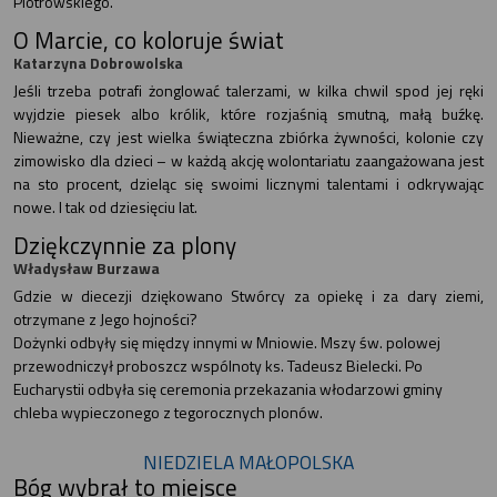
Piotrowskiego.
O Marcie, co koloruje świat
Katarzyna Dobrowolska
Jeśli trzeba potrafi żonglować talerzami, w kilka chwil spod jej ręki
wyjdzie piesek albo królik, które rozjaśnią smutną, małą buźkę.
Nieważne, czy jest wielka świąteczna zbiórka żywności, kolonie czy
zimowisko dla dzieci – w każdą akcję wolontariatu zaangażowana jest
na sto procent, dzieląc się swoimi licznymi talentami i odkrywając
nowe. I tak od dziesięciu lat.
Dziękczynnie za plony
Władysław Burzawa
Gdzie w diecezji dziękowano Stwórcy za opiekę i za dary ziemi,
otrzymane z Jego hojności?
Dożynki odbyły się między innymi w Mniowie. Mszy św. polowej
przewodniczył proboszcz wspólnoty ks. Tadeusz Bielecki. Po
Eucharystii odbyła się ceremonia przekazania włodarzowi gminy
chleba wypieczonego z tegorocznych plonów.
NIEDZIELA MAŁOPOLSKA
Bóg wybrał to miejsce