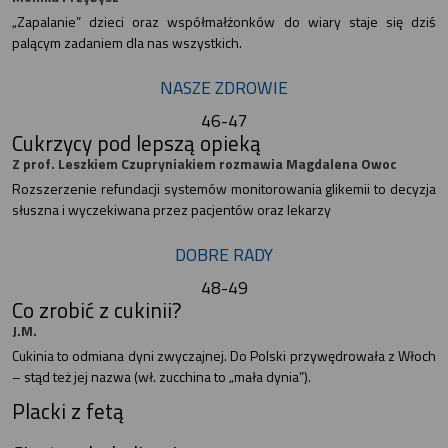
„Zapalanie” dzieci oraz współmałżonków do wiary staje się dziś
palącym zadaniem dla nas wszystkich.
NASZE ZDROWIE
46-47
Cukrzycy pod lepszą opieką
Z prof. Leszkiem Czupryniakiem rozmawia Magdalena Owoc
Rozszerzenie refundacji systemów monitorowania glikemii to decyzja
słuszna i wyczekiwana przez pacjentów oraz lekarzy
DOBRE RADY
48-49
Co zrobić z cukinii?
J.M.
Cukinia to odmiana dyni zwyczajnej. Do Polski przywędrowała z Włoch
– stąd też jej nazwa (wł. zucchina to „mała dynia”).
Placki z fetą