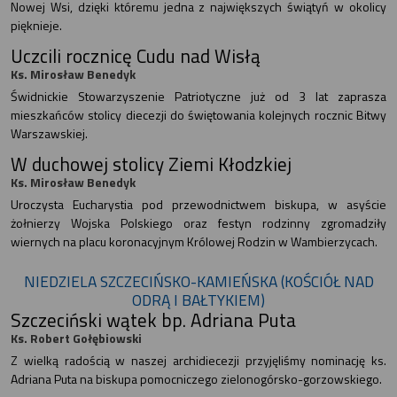
Nowej Wsi, dzięki któremu jedna z największych świątyń w okolicy
pięknieje.
Uczcili rocznicę Cudu nad Wisłą
Ks. Mirosław Benedyk
Świdnickie Stowarzyszenie Patriotyczne już od 3 lat zaprasza
mieszkańców stolicy diecezji do świętowania kolejnych rocznic Bitwy
Warszawskiej.
W duchowej stolicy Ziemi Kłodzkiej
Ks. Mirosław Benedyk
Uroczysta Eucharystia pod przewodnictwem biskupa, w asyście
żołnierzy Wojska Polskiego oraz festyn rodzinny zgromadziły
wiernych na placu koronacyjnym Królowej Rodzin w Wambierzycach.
NIEDZIELA SZCZECIŃSKO-KAMIEŃSKA (KOŚCIÓŁ NAD
ODRĄ I BAŁTYKIEM)
Szczeciński wątek bp. Adriana Puta
Ks. Robert Gołębiowski
Z wielką radością w naszej archidiecezji przyjęliśmy nominację ks.
Adriana Puta na biskupa pomocniczego zielonogórsko-gorzowskiego.