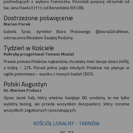
pochodzących z wyboru Franciszka. Pozostali purpurę otrzymali od
św. Jana Pawła II (11) i od Benedykta XVI (38).
Dostrzeżone poświęcenie
Marian Florek
Izabela Tyras, dyrektor Biura Prasowego @JasnaGóraNews,
odznaczona Medalem Świętej Rodziny.
Tydzień w Kościele
Rubrykę przygotował Tomasz Musiał
Prawie połowa Polaków najbardziej chciałaby mieć dwoje dzieci (46%),
a trójkę – 22%. Ponad jedna piąta młodych Polaków nie planuje w
ogóle potomstwa – wynika z nowych badań CBOS.
Polski Augustyn
Ks. Mariusz Frukacz
Ojciec Jacek Salij, który właśnie świętuje 80. urodziny, to nie tylko
wybitny teolog, ale przede wszystkim duszpasterz, który rozumie
wszystkich zagubionych i poszukujących.
KOŚCIÓŁ LOKALNY - TARNÓW