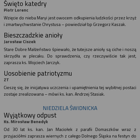
Święto katedry
Piotr Lorenc
Wzięcie do nieba Maryi jest owocem odkupienia ludzkości przez krzyż
i zmartwychwstanie Chrystusa – powiedział bp Grzegorz Kaszak.
Bieszczadzkie anioły
Jarosław Ciszek
Stare Dobre Małżeństwo śpiewało, że tutejsze anioły są ciche i noszą
skrzydła w plecaku. Do sprawdzenia, czy rzeczywiście tak jest,
zaprasza ks. Wojciech Jarczyk.
Uosobienie patriotyzmu
ZT
Cieszę się, że inicjatywa uczczenia i upamiętnienia tej wybitnej postaci
zostaje zrealizowana – mówi ks. kan. Andrzej Stasiak.
NIEDZIELA ŚWIDNICKA
Wyjątkowy odpust
Ks. Mirosław Benedyk
Od 30 lat ks. kan. Jan Maciołek z parafii Domaszków wraz z
przyjaciółmi zaprasza wiernych z całego Dolnego Śląska na festyn do