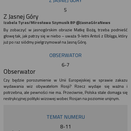
Z JASNEJ GÓRY
5
Z Jasnej Góry
Izabela Tyras/Mirosława Szymusik BP @JasnaGóraNews
By zobaczyć w jasnogórskim obrazie Matkę Bożą, trzeba podnieść
głowę tak, jak patrzy się w niebo – uważa 9-letni Antoś z Elbląga, który
już po raz siódmy pielgrzymował na Jasną Górę.
OBSERWATOR
6-7
Obserwator
Czy będzie porozumienie w Unii Europejskiej w sprawie zakazu
wydawania wiz obywatelom Rosji? Rzecz wydaje się ważna i
potrzebna, ale pewności nie ma. Przeciwnie, Polska stale domaga się
restrykcyjnej polityki wizowej wobec Rosjan na poziomie unijnym.
TEMAT NUMERU
8-11