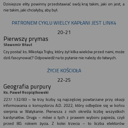
Dzisiejsze elity powinny przedstawiać swój kraj takim, jaki on jest, a
nie takim, jaki chciałyby, aby był.
PATRONEM CYKLU WIELCY KAPŁANI JEST LINK4
20-21
Pierwszy prymas
Sławomir Błaut
Czy postać ks. Mikołaja Trąby, który żył kilka wieków przed nami, może
dziś fascynować? Odpowiedź na to pytanie nie należy do łatwych.
ŻYCIE KOŚCIOŁA
22-25
Geografia purpury
Ks. Paweł Rozpiątkowski
227/ 132/83 – te trzy liczby są najczęściej powtarzane przy okazji
informowania o konsystorzu A.D. 2022, który odbędzie się w końcu
sierpnia w Watykanie. Pierwsza z nich określa liczbę wszystkich
kardynałów. Druga – mówi o tych z prawem wyboru papieża, czyli
przed 80. rokiem życia. Z kolei trzecia – to liczba elektorów