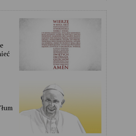
ze
nieć
 Tłum