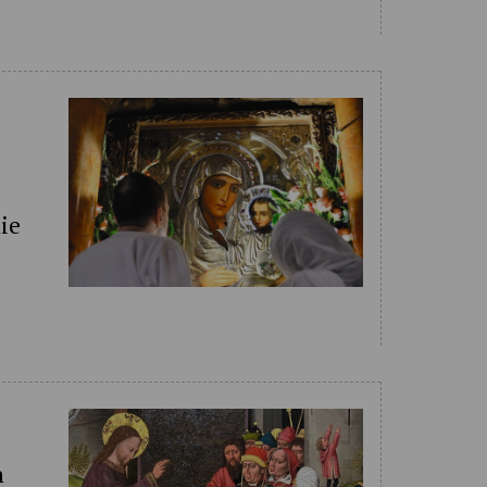
nie
h