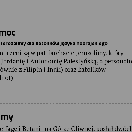
omoc
 Jerozolimy dla katolików języka hebrajskiego
noczeni są w patriarchacie Jerozolimy, który
, Jordanię i Autonomię Palestyńską, a personal
nie z Filipin i Indii) oraz katolików
lnot).
limy
Betfage i Betanii na Górze Oliwnej, posłał dwóc