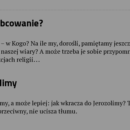
obcowanie?
j – w Kogo? Na ile my, dorośli, pamiętamy jeszc
naszej wiary? A może trzeba je sobie przypom
jach religii...
olimy
my, a może lepiej: jak wkracza do Jerozolimy?
 przeciwny, nie ucisza tłumu.