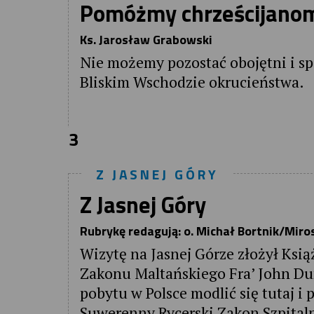
Pomóżmy chrześcijanom
Ks. Jarosław Grabowski
Nie możemy pozostać obojętni i sp
Bliskim Wschodzie okrucieństwa.
3
Z JASNEJ GÓRY
Z Jasnej Góry
Rubrykę redagują: o. Michał Bortnik/M
Wizytę na Jasnej Górze złożył Ksi
Zakonu Maltańskiego Fra’ John Dun
pobytu w Polsce modlić się tutaj 
Suwerenny Rycerski Zakon Szpitaln