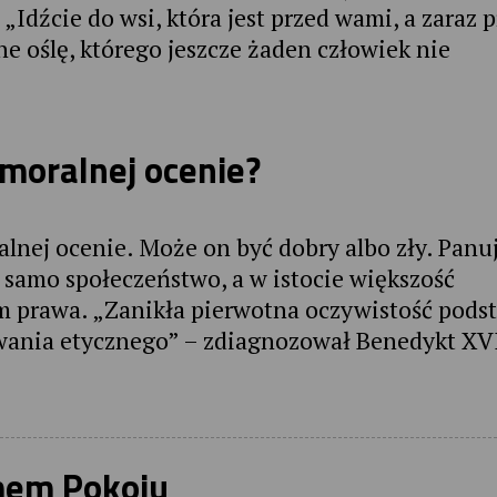
„Idźcie do wsi, która jest przed wami, a zaraz p
ne oślę, którego jeszcze żaden człowiek nie
 moralnej ocenie?
lnej ocenie. Może on być dobry albo zły. Panu
 samo społeczeństwo, a w istocie większość
m prawa. „Zanikła pierwotna oczywistość pods
owania etycznego” – zdiagnozował Benedykt XV
mem Pokoju