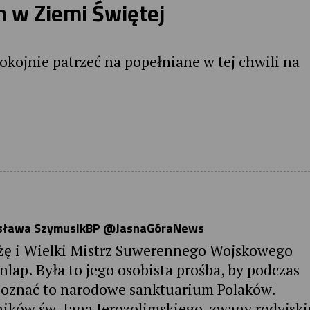
 w Ziemi Świętej
okojnie patrzeć na popełniane w tej chwili na
irosława SzymusikBP @JasnaGóraNews
ążę i Wielki Mistrz Suwerennego Wojskowego
lap. Była to jego osobista prośba, by podczas
i poznać to narodowe sanktuarium Polaków.
ików św. Jana Jerozolimskiego, zwany rodyjsk