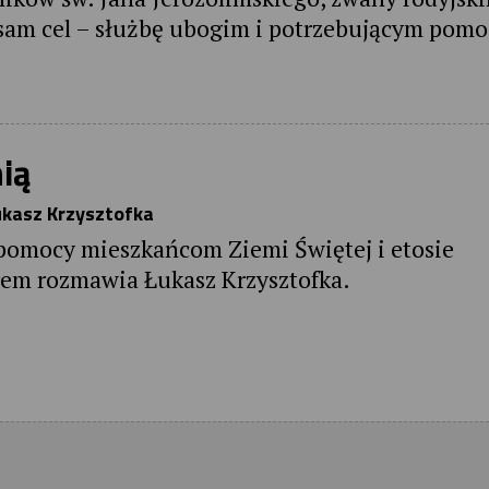
 sam cel – służbę ubogim i potrzebującym pomo
nią
ukasz Krzysztofka
o pomocy mieszkańcom Ziemi Świętej i etosie
rem rozmawia Łukasz Krzysztofka.