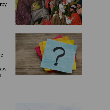
rzy
je
taw
I.