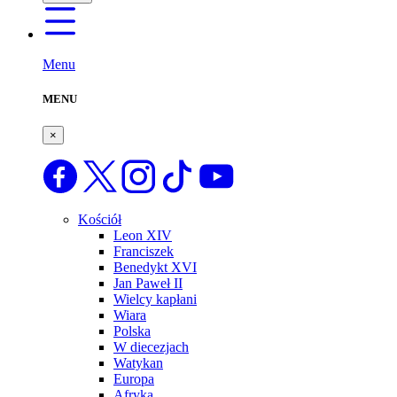
Menu
MENU
×
Kościół
Leon XIV
Franciszek
Benedykt XVI
Jan Paweł II
Wielcy kapłani
Wiara
Polska
W diecezjach
Watykan
Europa
Afryka