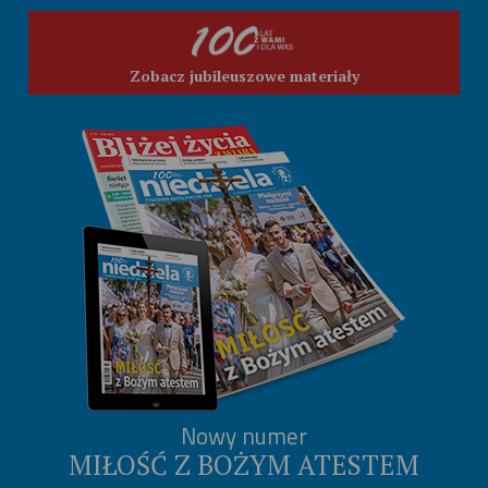
Zobacz jubileuszowe materiały
Nowy numer
MIŁOŚĆ Z BOŻYM ATESTEM