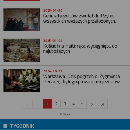
2025-01-30
Generał jezuitów zwołał do Rzymu
wszystkich wyższych przełożonych...
2025-01-04
Kościół na Haiti: ręka wyciągnięta do
najuboższych
2024-10-23
Warszawa: Dziś pogrzeb o. Zygmunta
Perza SJ, byłego prowincjała jezuitów
1
2
3
4
5
REKLAMA
TYGODNIK