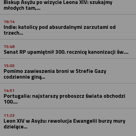
Biskup Asyżu po wizycie Leona XIV: szukajmy
młodych tam,...
16:14
Indie: katolicy pod absurdalnymi zarzutami od
trzech...
15:48
Senat RP upamiętnił 300. rocznicę kanonizacji św....
15:03
Pomimo zawieszenia broni w Strefie Gazy
codziennie giną...
14:51
Portugalia: najstarszy proboszcz świata obchodzi
100....
11:23
Leon XIV w Asyżu: rewolucja Ewangelii burzy mury
dzielące...