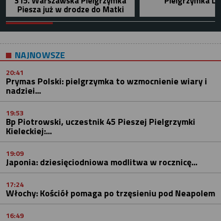
315. Warszawska Pielgrzymka
Pielgrzymka Le
Piesza już w drodze do Matki
NAJNOWSZE
20:41
Prymas Polski: pielgrzymka to wzmocnienie wiary i
nadziei...
19:53
Bp Piotrowski, uczestnik 45 Pieszej Pielgrzymki
Kieleckiej:...
19:09
Japonia: dziesięciodniowa modlitwa w rocznicę...
17:24
Włochy: Kościół pomaga po trzęsieniu pod Neapolem
16:49