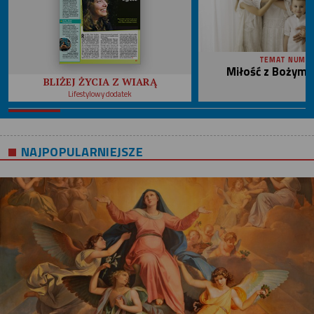
TEMAT NUME
Miłość z Bożym 
BLIŻEJ ŻYCIA Z WIARĄ
Lifestylowy dodatek
NAJPOPULARNIEJSZE