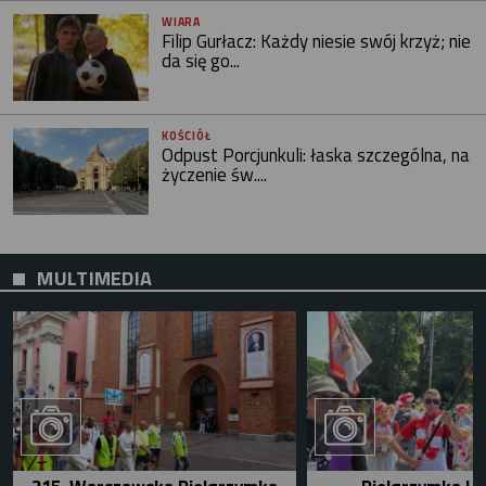
WIARA
Filip Gurłacz: Każdy niesie swój krzyż; nie
da się go...
KOŚCIÓŁ
Odpust Porcjunkuli: łaska szczególna, na
życzenie św....
MULTIMEDIA