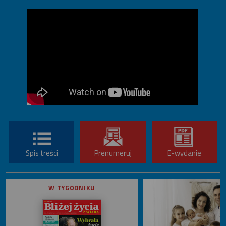
Spis treści
Prenumeruj
E-wydanie
W TYGODNIKU