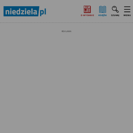
E‑WYDANIE
KSIĄŻKI
SZUKAJ
MENU
REKLAMA