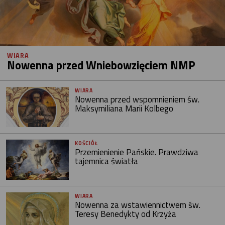
WIARA
Nowenna przed Wniebowzięciem NMP
WIARA
Nowenna przed wspomnieniem św.
Maksymiliana Marii Kolbego
KOŚCIÓŁ
Przemienienie Pańskie. Prawdziwa
tajemnica światła
WIARA
Nowenna za wstawiennictwem św.
Teresy Benedykty od Krzyża