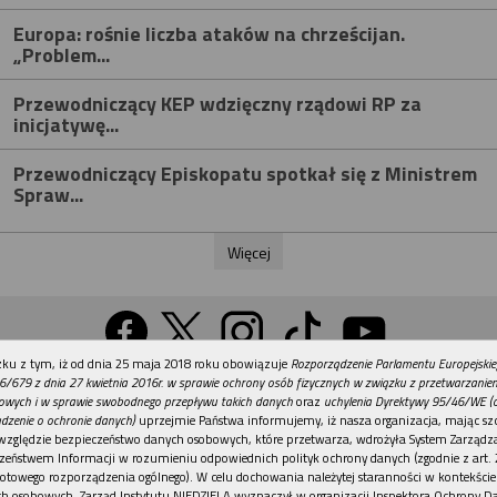
Europa: rośnie liczba ataków na chrześcijan.
„Problem...
Przewodniczący KEP wdzięczny rządowi RP za
inicjatywę...
Przewodniczący Episkopatu spotkał się z Ministrem
Spraw...
Więcej
REKLAMA
ku z tym, iż od dnia 25 maja 2018 roku obowiązuje
Rozporządzenie Parlamentu Europejskie
Wersja na komputer
6/679 z dnia 27 kwietnia 2016r. w sprawie ochrony osób fizycznych w związku z przetwarzani
owych i w sprawie swobodnego przepływu takich danych
oraz
uchylenia Dyrektywy 95/46/WE (
dzenie o ochronie danych)
uprzejmie Państwa informujemy, iż nasza organizacja, mając szc
względzie bezpieczeństwo danych osobowych, które przetwarza, wdrożyła System Zarządz
Działy
Tematy
Kontakt
Reklama
Patronaty
zeństwem Informacji w rozumieniu odpowiednich polityk ochrony danych (zgodnie z art. 2
otowego rozporządzenia ogólnego). W celu dochowania należytej staranności w kontekście
Polityka prywatności
h osobowych, Zarząd Instytutu NIEDZIELA wyznaczył w organizacji Inspektora Ochrony D