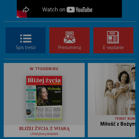
Spis treści
Prenumeruj
E-wydanie
W TYGODNIKU
TEMAT NUME
Miłość z Bożym 
BLIŻEJ ŻYCIA Z WIARĄ
Lifestylowy dodatek