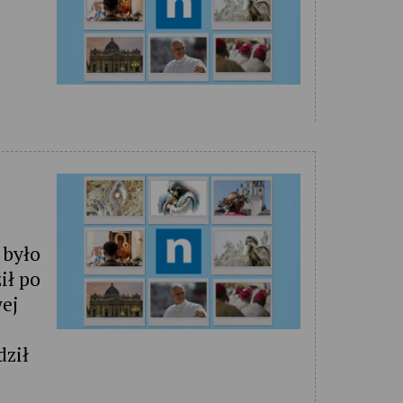
 było
ił po
ej
dził