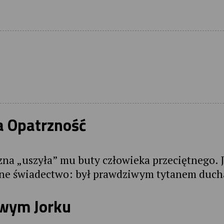
a Opatrzność
a „uszyła” mu buty człowieka przeciętnego. J
nne świadectwo: był prawdziwym tytanem duc
owym Jorku