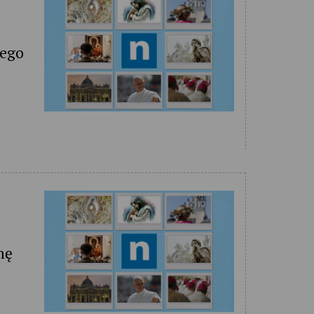
cego
hę