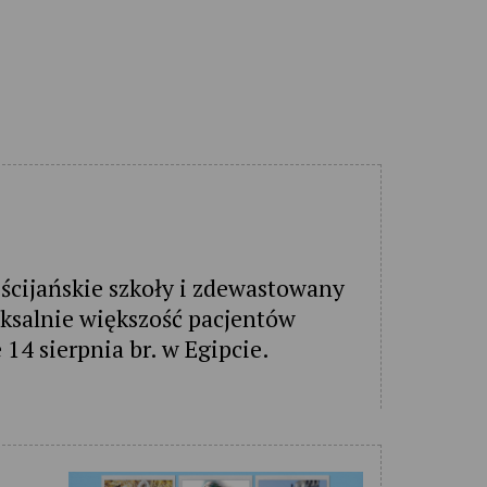
eścijańskie szkoły i zdewastowany
oksalnie większość pacjentów
14 sierpnia br. w Egipcie.