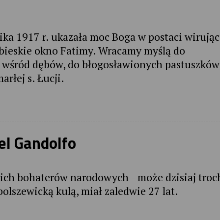
ka 1917 r. ukazała moc Boga w postaci wirują
ebieskie okno Fatimy. Wracamy myślą do
 wśród dębów, do błogosławionych pastuszków
rłej s. Łucji.
el Gandolfo
skich bohaterów narodowych - może dzisiaj troc
olszewicką kulą, miał zaledwie 27 lat.