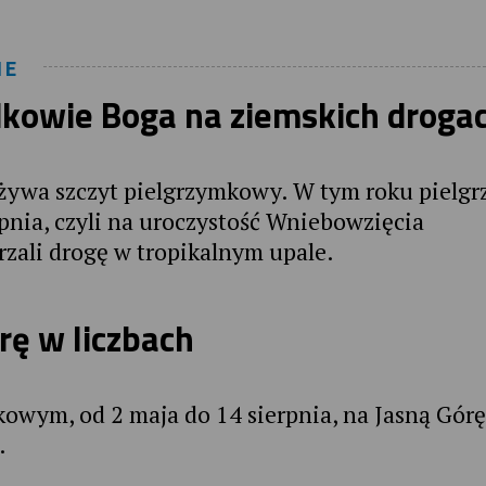
IE
dkowie Boga na ziemskich droga
eżywa szczyt pielgrzymkowy. W tym roku pielgr
erpnia, czyli na uroczystość Wniebowzięcia
rzali drogę w tropikalnym upale.
rę w liczbach
owym, od 2 maja do 14 sierpnia, na Jasną Gór
.