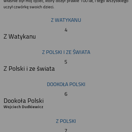
właśnie był mój ojciec, który dożył prawie 100 lat, i tego wszystkiego
uczył czwórkę swoich dzieci.
Z WATYKANU
4
Z Watykanu
Z POLSKI I ZE ŚWIATA
5
Z Polski i ze świata
DOOKOŁA POLSKI
6
Dookoła Polski
Wojciech Dudkiewicz
Z POLSKI
7