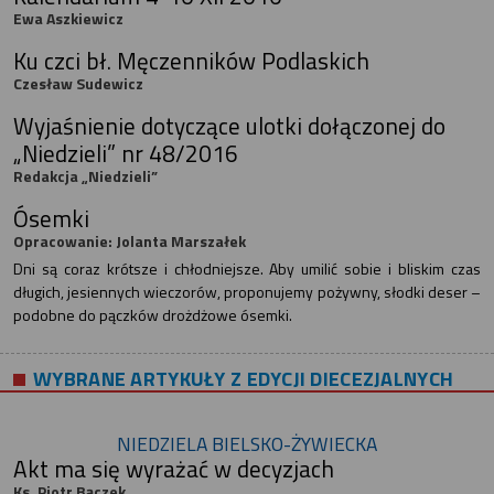
Ewa Aszkiewicz
Ku czci bł. Męczenników Podlaskich
Czesław Sudewicz
Wyjaśnienie dotyczące ulotki dołączonej do
„Niedzieli” nr 48/2016
Redakcja „Niedzieli”
Ósemki
Opracowanie: Jolanta Marszałek
Dni są coraz krótsze i chłodniejsze. Aby umilić sobie i bliskim czas
długich, jesiennych wieczorów, proponujemy pożywny, słodki deser –
podobne do pączków drożdżowe ósemki.
WYBRANE ARTYKUŁY Z EDYCJI DIECEZJALNYCH
NIEDZIELA BIELSKO-ŻYWIECKA
Akt ma się wyrażać w decyzjach
Ks. Piotr Bączek