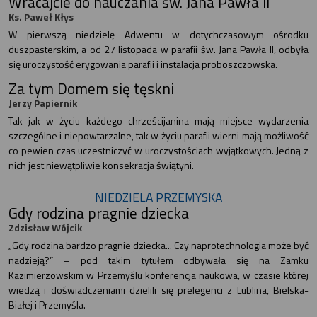
Wracajcie do nauczania św. Jana Pawła II
Ks. Paweł Kłys
W pierwszą niedzielę Adwentu w dotychczasowym ośrodku
duszpasterskim, a od 27 listopada w parafii św. Jana Pawła II, odbyła
się uroczystość erygowania parafii i instalacja proboszczowska.
Za tym Domem się tęskni
Jerzy Papiernik
Tak jak w życiu każdego chrześcijanina mają miejsce wydarzenia
szczególne i niepowtarzalne, tak w życiu parafii wierni mają możliwość
co pewien czas uczestniczyć w uroczystościach wyjątkowych. Jedną z
nich jest niewątpliwie konsekracja świątyni.
NIEDZIELA PRZEMYSKA
Gdy rodzina pragnie dziecka
Zdzisław Wójcik
„Gdy rodzina bardzo pragnie dziecka... Czy naprotechnologia może być
nadzieją?” – pod takim tytułem odbywała się na Zamku
Kazimierzowskim w Przemyślu konferencja naukowa, w czasie której
wiedzą i doświadczeniami dzielili się prelegenci z Lublina, Bielska-
Białej i Przemyśla.