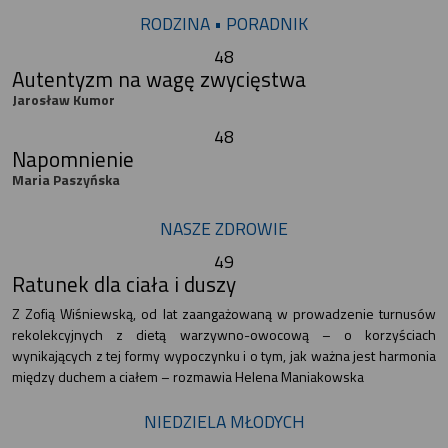
RODZINA • PORADNIK
48
Autentyzm na wagę zwycięstwa
Jarosław Kumor
48
Napomnienie
Maria Paszyńska
NASZE ZDROWIE
49
Ratunek dla ciała i duszy
Z Zofią Wiśniewską, od lat zaangażowaną w prowadzenie turnusów
rekolekcyjnych z dietą warzywno-owocową – o korzyściach
wynikających z tej formy wypoczynku i o tym, jak ważna jest harmonia
między duchem a ciałem – rozmawia Helena Maniakowska
NIEDZIELA MŁODYCH