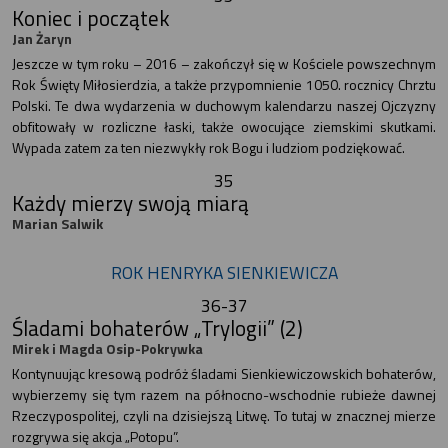
Koniec i początek
Jan Żaryn
Jeszcze w tym roku – 2016 – zakończył się w Kościele powszechnym
Rok Święty Miłosierdzia, a także przypomnienie 1050. rocznicy Chrztu
Polski. Te dwa wydarzenia w duchowym kalendarzu naszej Ojczyzny
obfitowały w rozliczne łaski, także owocujące ziemskimi skutkami.
Wypada zatem za ten niezwykły rok Bogu i ludziom podziękować.
35
Każdy mierzy swoją miarą
Marian Salwik
ROK HENRYKA SIENKIEWICZA
36-37
Śladami bohaterów „Trylogii” (2)
Mirek i Magda Osip-Pokrywka
Kontynuując kresową podróż śladami Sienkiewiczowskich bohaterów,
wybierzemy się tym razem na północno-wschodnie rubieże dawnej
Rzeczypospolitej, czyli na dzisiejszą Litwę. To tutaj w znacznej mierze
rozgrywa się akcja „Potopu”.