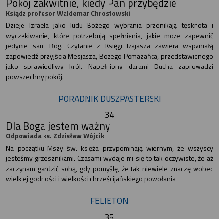
Pokój zakwitnie, kiedy Pan przybędzie
Ksiądz profesor Waldemar Chrostowski
Dzieje Izraela jako ludu Bożego wybrania przenikają tęsknota i
wyczekiwanie, które potrzebują spełnienia, jakie może zapewnić
jedynie sam Bóg. Czytanie z Księgi Izajasza zawiera wspaniałą
zapowiedź przyjścia Mesjasza, Bożego Pomazańca, przedstawionego
jako sprawiedliwy król. Napełniony darami Ducha zaprowadzi
powszechny pokój.
PORADNIK DUSZPASTERSKI
34
Dla Boga jestem ważny
Odpowiada ks. Zdzisław Wójcik
Na początku Mszy św. księża przypominają wiernym, że wszyscy
jesteśmy grzesznikami. Czasami wydaje mi się to tak oczywiste, że aż
zaczynam gardzić sobą, gdy pomyślę, że tak niewiele znaczę wobec
wielkiej godności i wielkości chrześcijańskiego powołania
FELIETON
35