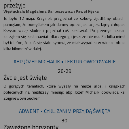
przeżyje
Wysłuchali: Magdalena Bartoszewicz i Paweł Kęska
To było 12 maja. Krzysiek przyjechał ze szkoły. Zjedliśmy obiad i
pamiętam, że pomyślałem jak dumny ojciec: jaki to jest fajny chłopak.
Krzysio wziął skuter i pojechał coś załatwiać. Po pewnym czasie
zacząłem się zastanawiać, dlaczego go jeszcze nie ma. Za kilka minut
był telefon, że coś się stało synowi, że miał wypadek w wiosce obok,
kilka kilometrów dalej.
ABP JÓZEF MICHALIK • LEKTUR OWOCOWANIE
28-29
Życie jest święte
O gorących tematach, które wyszły na nasze ulice, i książkach
polecanych na najbliższy miesiąc abp Józef Michalik opowiada ks.
Zbigniewowi Suchem
ADWENT • CYKL: ZANIM PRZYJDĄ ŚWIĘTA
30
Zawężone horyzonty