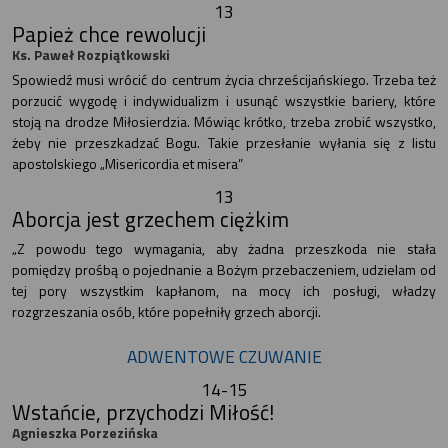
13
Papież chce rewolucji
Ks. Paweł Rozpiątkowski
Spowiedź musi wrócić do centrum życia chrześcijańskiego. Trzeba też
porzucić wygodę i indywidualizm i usunąć wszystkie bariery, które
stoją na drodze Miłosierdzia. Mówiąc krótko, trzeba zrobić wszystko,
żeby nie przeszkadzać Bogu. Takie przesłanie wyłania się z listu
apostolskiego „Misericordia et misera”
13
Aborcja jest grzechem ciężkim
„Z powodu tego wymagania, aby żadna przeszkoda nie stała
pomiędzy prośbą o pojednanie a Bożym przebaczeniem, udzielam od
tej pory wszystkim kapłanom, na mocy ich posługi, władzy
rozgrzeszania osób, które popełniły grzech aborcji.
ADWENTOWE CZUWANIE
14-15
Wstańcie, przychodzi Miłość!
Agnieszka Porzezińska