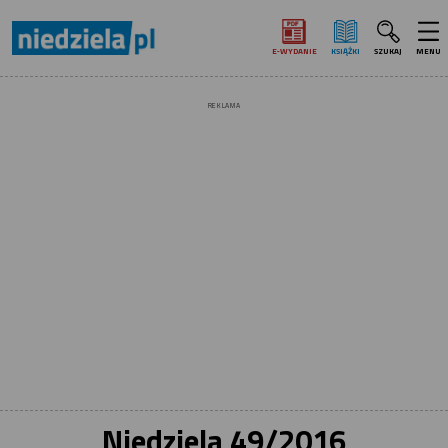
E‑WYDANIE
KSIĄŻKI
SZUKAJ
MENU
REKLAMA
Niedziela 49/2016