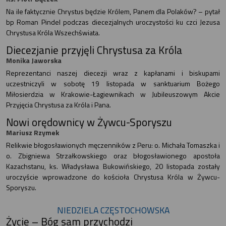
Na ile faktycznie Chrystus będzie Królem, Panem dla Polaków? – pytał
bp Roman Pindel podczas diecezjalnych uroczystości ku czci Jezusa
Chrystusa Króla Wszechświata.
Diecezjanie przyjęli Chrystusa za Króla
Monika Jaworska
Reprezentanci naszej diecezji wraz z kapłanami i biskupami
uczestniczyli w sobotę 19 listopada w sanktuarium Bożego
Miłosierdzia w Krakowie-Łagiewnikach w Jubileuszowym Akcie
Przyjęcia Chrystusa za Króla i Pana.
Nowi orędownicy w Żywcu-Sporyszu
Mariusz Rzymek
Relikwie błogosławionych męczenników z Peru: o. Michała Tomaszka i
o. Zbigniewa Strzałkowskiego oraz błogosławionego apostoła
Kazachstanu, ks. Władysława Bukowińskiego, 20 listopada zostały
uroczyście wprowadzone do kościoła Chrystusa Króla w Żywcu-
Sporyszu.
NIEDZIELA CZĘSTOCHOWSKA
Życie – Bóg sam przychodzi