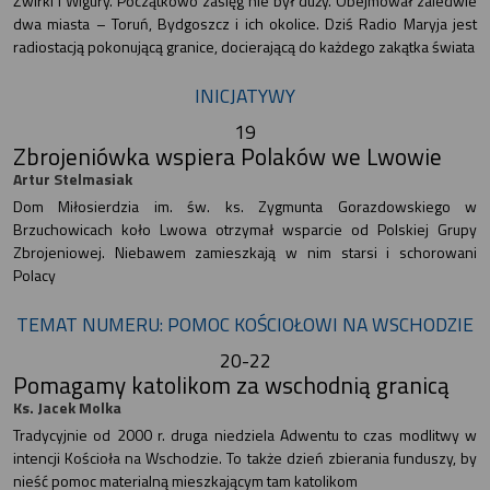
Żwirki i Wigury. Początkowo zasięg nie był duży. Obejmował zaledwie
dwa miasta – Toruń, Bydgoszcz i ich okolice. Dziś Radio Maryja jest
radiostacją pokonującą granice, docierającą do każdego zakątka świata
INICJATYWY
19
Zbrojeniówka wspiera Polaków we Lwowie
Artur Stelmasiak
Dom Miłosierdzia im. św. ks. Zygmunta Gorazdowskiego w
Brzuchowicach koło Lwowa otrzymał wsparcie od Polskiej Grupy
Zbrojeniowej. Niebawem zamieszkają w nim starsi i schorowani
Polacy
TEMAT NUMERU: POMOC KOŚCIOŁOWI NA WSCHODZIE
20-22
Pomagamy katolikom za wschodnią granicą
Ks. Jacek Molka
Tradycyjnie od 2000 r. druga niedziela Adwentu to czas modlitwy w
intencji Kościoła na Wschodzie. To także dzień zbierania funduszy, by
nieść pomoc materialną mieszkającym tam katolikom