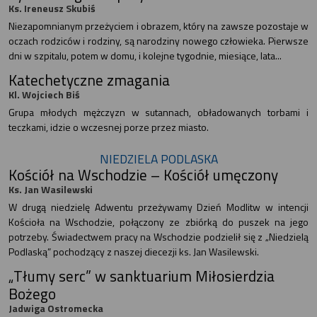
Ks. Ireneusz Skubiś
Niezapomnianym przeżyciem i obrazem, który na zawsze pozostaje w
oczach rodziców i rodziny, są narodziny nowego człowieka. Pierwsze
dni w szpitalu, potem w domu, i kolejne tygodnie, miesiące, lata...
Katechetyczne zmagania
Kl. Wojciech Biś
Grupa młodych mężczyzn w sutannach, obładowanych torbami i
teczkami, idzie o wczesnej porze przez miasto.
NIEDZIELA PODLASKA
Kościół na Wschodzie – Kościół umęczony
Ks. Jan Wasilewski
W drugą niedzielę Adwentu przeżywamy Dzień Modlitw w intencji
Kościoła na Wschodzie, połączony ze zbiórką do puszek na jego
potrzeby. Świadectwem pracy na Wschodzie podzielił się z „Niedzielą
Podlaską” pochodzący z naszej diecezji ks. Jan Wasilewski.
„Tłumy serc” w sanktuarium Miłosierdzia
Bożego
Jadwiga Ostromecka