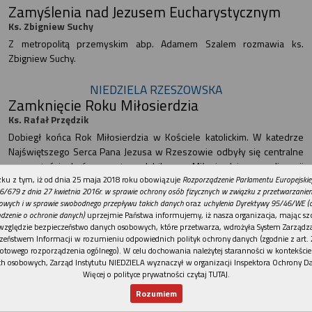
Zamyślenia nad Jezusem Eucharystycznym
Ks. Zbigniew Suchy
Z metropolitą przemyskim abp. Adamem Szalem rozmawia ks.
Zbigniew Suchy.
NIEDZIELA RZESZOWSKA
Zamknięcie Roku Miłosierdzia
Ks. Rafał Przędzik
Dobiegł końca Rok Miłosierdzia w Kościele katolickim. W katedrze
Najświętszego Serca Pana Jezusa w Rzeszowie odbyły się centralne
uroczystości kończące ten Jubileusz Miłosierdzia w diecezji
REKLAMA
rzeszowskiej.
ku z tym, iż od dnia 25 maja 2018 roku obowiązuje
Rozporządzenie Parlamentu Europejskie
6/679 z dnia 27 kwietnia 2016r. w sprawie ochrony osób fizycznych w związku z przetwarzani
Bramy zamknięte, serca otwarte
owych i w sprawie swobodnego przepływu takich danych
oraz
uchylenia Dyrektywy 95/46/WE (
dzenie o ochronie danych)
uprzejmie Państwa informujemy, iż nasza organizacja, mając szc
Iwona Józefiak OCV, ks. Grzegorz Wolan, ks. Paweł Płaziak, ks.
względzie bezpieczeństwo danych osobowych, które przetwarza, wdrożyła System Zarządz
Paweł Liszka
zeństwem Informacji w rozumieniu odpowiednich polityk ochrony danych (zgodnie z art. 2
Zakończony został Nadzwyczajny Jubileusz Miłosierdzia. W 13
otowego rozporządzenia ogólnego). W celu dochowania należytej staranności w kontekście
kościołach stacyjnych w diecezji rzeszowskiej Bramy Miłosierdzia
h osobowych, Zarząd Instytutu NIEDZIELA wyznaczył w organizacji Inspektora Ochrony D
Więcej o polityce prywatności czytaj TUTAJ
.
zostały zamknięte, ale serca ludzi są wciąż otwarte, a ręce gotowe na
uczynki miłosierdzia.
Rozumiem
Nowy numer
Dla Ciebie
Najnowsze
Wspieram