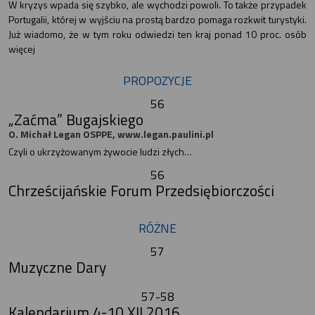
W kryzys wpada się szybko, ale wychodzi powoli. To także przypadek
Portugalii, której w wyjściu na prostą bardzo pomaga rozkwit turystyki.
Już wiadomo, że w tym roku odwiedzi ten kraj ponad 10 proc. osób
więcej
PROPOZYCJE
56
„Zaćma” Bugajskiego
O. Michał Legan OSPPE, www.legan.paulini.pl
Czyli o ukrzyżowanym żywocie ludzi złych…
56
Chrześcijańskie Forum Przedsiębiorczości
RÓŻNE
57
Muzyczne Dary
57-58
Kalendarium 4-10 XII 2016