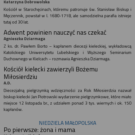
Katarzyna Dobrowolska
Kościół w Starochęcinach, któremu patronuje św. Stanisław Biskup i
Męczennik, powstał w l. 1680-1718, ale samodzielna parafia istnieje
tutaj od 30 lat.
Adwent powinien nauczyć nas czekać
Agnieszka Dziarmaga
Z ks. dr. Pawłem Borto – kapłanem diecezji kieleckiej, wykładowcą
Katolickiego Uniwersytetu Lubelskiego i Wyższego Seminarium
Duchownego w Kielcach – rozmawia Agnieszka Dziarmaga.
Kościół kielecki zawierzyli Bożemu
Miłosierdziu
A.D.
Diecezjalną pielgrzymką wdzięczności za Rok Miłosierdzia nazwał
biskup kielecki Jan Piotrowski wydarzenie pielgrzymkowe, które miało
miejsce 12 listopada br., z udziałem ponad 3 tys. wiernych i ok. 150
kapłanów.
NIEDZIELA MAŁOPOLSKA
Po pierwsze: żona i mama