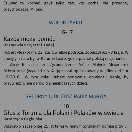
Czuwać to kochać, gdyż tylko ten, kto kocha, nie przeoczy
przychodzącej Miłości
WOLONTARIAT
16-17
Każdy może pomóc!
Rozmawia Krzysztof Tadej
Hubert Pleskot ma 22 lata. Uwielbia podróże, zobaczył już 43 kraje. W
ubiegłym roku był w Kenii, w Laare, gdzie poznał polską misjonarkę –
s. Alicję Kaszczuk ze Zgromadzenia Sióstr Małych Misjonarek
Miłosierdzia (wywiad z s. Alicją został opublikowany w „Niedzieli” nr
19/2016). W tym roku Hubert ponownie odwiedził Kenię, by
przywieźć wiele darów dla najuboższych dzieci.
SREBRNY JUBILEUSZ RADIA MARYJA
18
Głos z Torunia dla Polski i Polaków w świecie
Katarzyna Cegielska
Wszystko zaczęło się 25 lat temu w małym toruńskim domku przy ul.