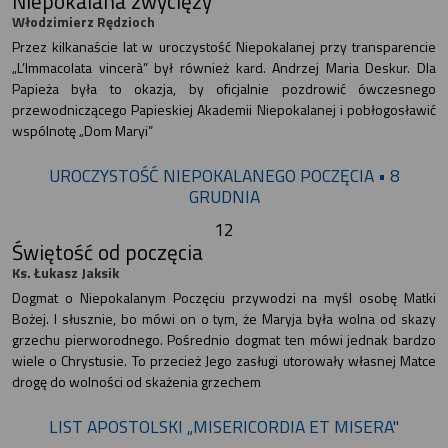
Niepokalana zwycięży
Włodzimierz Rędzioch
Przez kilkanaście lat w uroczystość Niepokalanej przy transparencie
„L’Immacolata vincerà” był również kard. Andrzej Maria Deskur. Dla
Papieża była to okazja, by oficjalnie pozdrowić ówczesnego
przewodniczącego Papieskiej Akademii Niepokalanej i pobłogosławić
wspólnotę „Dom Maryi”
UROCZYSTOŚĆ NIEPOKALANEGO POCZĘCIA • 8
GRUDNIA
12
Świętość od poczęcia
Ks. Łukasz Jaksik
Dogmat o Niepokalanym Poczęciu przywodzi na myśl osobę Matki
Bożej. I słusznie, bo mówi on o tym, że Maryja była wolna od skazy
grzechu pierworodnego. Pośrednio dogmat ten mówi jednak bardzo
wiele o Chrystusie. To przecież Jego zasługi utorowały własnej Matce
drogę do wolności od skażenia grzechem
LIST APOSTOLSKI „MISERICORDIA ET MISERA"