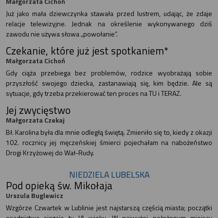
Małgorzata Cichoń
Już jako mała dziewczynka stawała przed lustrem, udając, że zdaje
relacje telewizyjne. Jednak na określenie wykonywanego dziś
zawodu nie używa słowa „powołanie”.
Czekanie, które już jest spotkaniem*
Małgorzata Cichoń
Gdy ciąża przebiega bez problemów, rodzice wyobrażają sobie
przyszłość swojego dziecka, zastanawiają się, kim będzie. Ale są
sytuacje, gdy trzeba przekierować ten proces na TU i TERAZ.
Jej zwycięstwo
Małgorzata Czekaj
Bł. Karolina była dla mnie odległą świętą. Zmieniło się to, kiedy z okazji
102. rocznicy jej męczeńskiej śmierci pojechałam na nabożeństwo
Drogi Krzyżowej do Wał-Rudy.
NIEDZIELA LUBELSKA
Pod opieką św. Mikołaja
Urszula Buglewicz
Wzgórze Czwartek w Lublinie jest najstarszą częścią miasta; początki
osadnictwa sięgają tu VI wieku. W najwyżej położonym miejscu