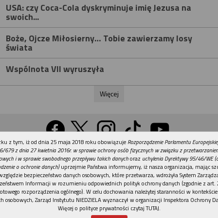
USA: czy Coca-Cola dyskryminuje imię Jezusa na
swoich...
Boże, Ojcze Miłosierny… Tobie zawierzamy losy
świata
Wspólnota VII wyruszyła
Więcej
REKLAMA
ku z tym, iż od dnia 25 maja 2018 roku obowiązuje
Rozporządzenie Parlamentu Europejskie
Wersja na komputer
6/679 z dnia 27 kwietnia 2016r. w sprawie ochrony osób fizycznych w związku z przetwarzani
owych i w sprawie swobodnego przepływu takich danych
oraz
uchylenia Dyrektywy 95/46/WE (
dzenie o ochronie danych)
uprzejmie Państwa informujemy, iż nasza organizacja, mając szc
względzie bezpieczeństwo danych osobowych, które przetwarza, wdrożyła System Zarządz
Działy
Tematy
Kontakt
Reklama
Patronaty
zeństwem Informacji w rozumieniu odpowiednich polityk ochrony danych (zgodnie z art. 2
otowego rozporządzenia ogólnego). W celu dochowania należytej staranności w kontekście
Polityka prywatności
h osobowych, Zarząd Instytutu NIEDZIELA wyznaczył w organizacji Inspektora Ochrony D
Więcej o polityce prywatności czytaj TUTAJ
.