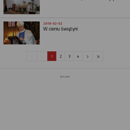
2019-02-02
W cieniu świątyni
1
2
3
4
REKLAMA