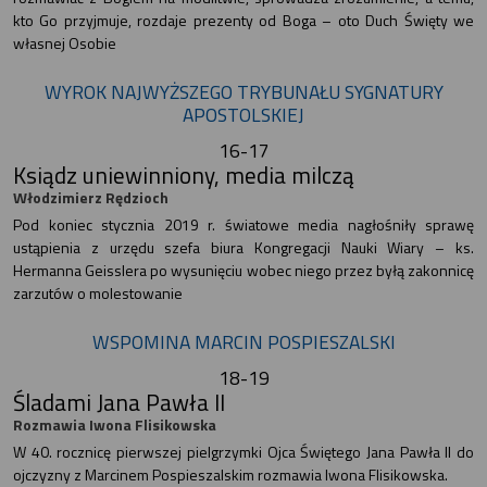
kto Go przyjmuje, rozdaje prezenty od Boga – oto Duch Święty we
własnej Osobie
WYROK NAJWYŻSZEGO TRYBUNAŁU SYGNATURY
APOSTOLSKIEJ
16-17
Ksiądz uniewinniony, media milczą
Włodzimierz Rędzioch
Pod koniec stycznia 2019 r. światowe media nagłośniły sprawę
ustąpienia z urzędu szefa biura Kongregacji Nauki Wiary – ks.
Hermanna Geisslera po wysunięciu wobec niego przez byłą zakonnicę
zarzutów o molestowanie
WSPOMINA MARCIN POSPIESZALSKI
18-19
Śladami Jana Pawła II
Rozmawia Iwona Flisikowska
W 40. rocznicę pierwszej pielgrzymki Ojca Świętego Jana Pawła II do
ojczyzny z Marcinem Pospieszalskim rozmawia Iwona Flisikowska.