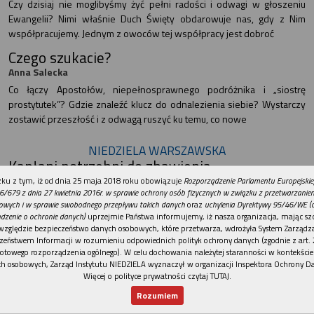
Czy dzisiaj nie moglibyśmy żyć pełni radości i odwagi w głoszeniu
Ewangelii? Nimi właśnie Duch Święty obdarowuje nas, gdy z Nim
współpracujemy. Jednym z owoców tej współpracy jest dobroć
Czego szukacie?
Anna Salecka
Co łączy Apostołów, niepełnosprawnego podróżnika i „siostrę
prostytutek”? Gdzie znaleźć klucz do odnalezienia siebie? Wystarczy
zostawić przeszłość i z odwagą ruszyć ku temu, co nowe
NIEDZIELA WARSZAWSKA
Kapłani potrzebni do zbawienia
Magdalena Gronek
REKLAMA
ku z tym, iż od dnia 25 maja 2018 roku obowiązuje
Rozporządzenie Parlamentu Europejskie
6/679 z dnia 27 kwietnia 2016r. w sprawie ochrony osób fizycznych w związku z przetwarzani
Diecezja warszawsko-praska ma dziewięciu nowych kapłanów, którzy
owych i w sprawie swobodnego przepływu takich danych
oraz
uchylenia Dyrektywy 95/46/WE (
w bazylice katedralnej przyjęli święcenia z rąk bp. Romualda
dzenie o ochronie danych)
uprzejmie Państwa informujemy, iż nasza organizacja, mając szc
Kamińskiego
względzie bezpieczeństwo danych osobowych, które przetwarza, wdrożyła System Zarządz
zeństwem Informacji w rozumieniu odpowiednich polityk ochrony danych (zgodnie z art. 2
U nas ludzi przybywa
otowego rozporządzenia ogólnego). W celu dochowania należytej staranności w kontekście
h osobowych, Zarząd Instytutu NIEDZIELA wyznaczył w organizacji Inspektora Ochrony D
Łukasz Krzysztofka
Więcej o polityce prywatności czytaj TUTAJ
.
Każdy, kto podąża lub jedzie ul. Broniewskiego, choć przez moment
Rozumiem
zatrzymuje wzrok na charakterystycznej, ceglanej bryle kościoła
Nowy numer
Dla Ciebie
Najnowsze
Wspieram
Zesłania Ducha Świętego... I nie wie, co tam się dzieje