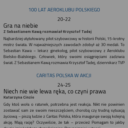
100 LAT AEROKLUBU POLSKIEGO
20-22
Gra na niebie
Z Sebastianem Kawą rozmawiał Krzysztof Tadej
Najbardziej utytułowany pilot szybowcowy w historii Polski, 15-krotny
mistrz świata. W najważniejszych zawodach zdobył aż 30 medali. To
Sebastian Kawa – lekarz ginekolog, pilot szybowcowy z Aeroklubu
Bielsko-Bialskiego. Człowiek, który swoimi osiągnięciami zadziwia
świat. Z Sebastianem Kawą rozmawia Krzysztof Tadej, dziennikarz TVP
CARITAS POLSKA W AKCJI
24-25
Niech nie wie lewa ręka, co czyni prawa
Katarzyna Cinzio
Gdy ktoś woła o ratunek, potrzebna jest reakcja. Nikt nie powinien
zostawać sam ze swoim nieszczęściem, chorobą czy trudną sytuacją
życiową – piszą ludzie z Caritas Polska, która inauguruje swoją kolejną
akcję. Mają rację? Oczywiście, że tak – przecież Pomagam to jakby