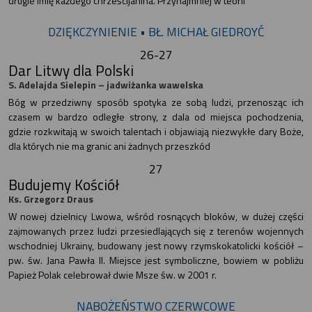
drugie imię każdego chrześcijanina. Przynajmniej w teorii
DZIĘKCZYNIENIE • BŁ. MICHAŁ GIEDROYĆ
26-27
Dar Litwy dla Polski
S. Adelajda Sielepin – jadwiżanka wawelska
Bóg w przedziwny sposób spotyka ze sobą ludzi, przenosząc ich
czasem w bardzo odległe strony, z dala od miejsca pochodzenia,
gdzie rozkwitają w swoich talentach i objawiają niezwykłe dary Boże,
dla których nie ma granic ani żadnych przeszkód
27
Budujemy Kościół
Ks. Grzegorz Draus
W nowej dzielnicy Lwowa, wśród rosnących bloków, w dużej części
zajmowanych przez ludzi przesiedlających się z terenów wojennych
wschodniej Ukrainy, budowany jest nowy rzymskokatolicki kościół –
pw. św. Jana Pawła II. Miejsce jest symboliczne, bowiem w pobliżu
Papież Polak celebrował dwie Msze św. w 2001 r.
NABOŻEŃSTWO CZERWCOWE