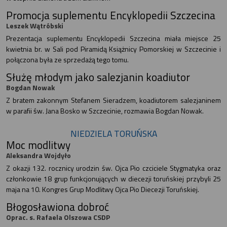
Promocja suplementu Encyklopedii Szczecina
Leszek Wątróbski
Prezentacja suplementu Encyklopedii Szczecina miała miejsce 25
kwietnia br. w Sali pod Piramidą Książnicy Pomorskiej w Szczecinie i
połączona była ze sprzedażą tego tomu.
Służę młodym jako salezjanin koadiutor
Bogdan Nowak
Z bratem zakonnym Stefanem Sieradzem, koadiutorem salezjaninem
w parafii św. Jana Bosko w Szczecinie, rozmawia Bogdan Nowak.
NIEDZIELA TORUŃSKA
Moc modlitwy
Aleksandra Wojdyło
Z okazji 132. rocznicy urodzin św. Ojca Pio czciciele Stygmatyka oraz
członkowie 18 grup funkcjonujących w diecezji toruńskiej przybyli 25
maja na 10. Kongres Grup Modlitwy Ojca Pio Diecezji Toruńskiej.
Błogosławiona dobroć
Oprac. s. Rafaela Olszowa CSDP