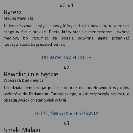
40-41
Rycerz
Maciej Pawlicki
Tadeusz Szyma – krytyk filmowy, który stał się filmowcem, bo wiedział,
czego w filmie brakuje. Poeta, który stał się menedżerem i twórcą
mediów, bo rozumiał, że poezja powinna gęsto przenikać
rzeczywistość, by ją uszlachetniać.
PO WYBORACH DO PE
42
Rewolucji nie będzie
Wojciech Dudkiewicz
Tak działa demokracja: jeszcze dobrze nie przetrawiono wyników
wyborów do Parlamentu Europejskiego, a już rozpoczęły się targi o
obsadę wysokich stanowisk w Unii
BLIŻEJ ŚWIATA • HISZPANIA
43
Smaki Malagi