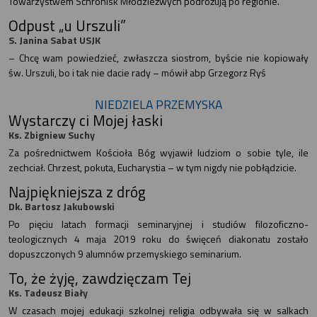
Towarzystwem Schronisk Młodzieżwych podróżują po regionie.
Odpust „u Urszuli”
S. Janina Sabat USJK
– Chcę wam powiedzieć, zwłaszcza siostrom, byście nie kopiowały
św. Urszuli, bo i tak nie dacie rady – mówił abp Grzegorz Ryś
NIEDZIELA PRZEMYSKA
Wystarczy ci Mojej łaski
Ks. Zbigniew Suchy
Za pośrednictwem Kościoła Bóg wyjawił ludziom o sobie tyle, ile
zechciał. Chrzest, pokuta, Eucharystia – w tym nigdy nie pobłądzicie.
Najpiękniejsza z dróg
Dk. Bartosz Jakubowski
Po pięciu latach formacji seminaryjnej i studiów filozoficzno-
teologicznych 4 maja 2019 roku do święceń diakonatu zostało
dopuszczonych 9 alumnów przemyskiego seminarium.
To, że żyję, zawdzięczam Tej
Ks. Tadeusz Biały
W czasach mojej edukacji szkolnej religia odbywała się w salkach