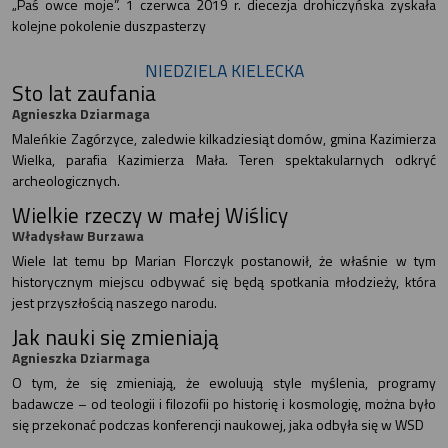
„Paś owce moje”. 1 czerwca 2019 r. diecezja drohiczyńska zyskała
kolejne pokolenie duszpasterzy
NIEDZIELA KIELECKA
Sto lat zaufania
Agnieszka Dziarmaga
Maleńkie Zagórzyce, zaledwie kilkadziesiąt domów, gmina Kazimierza
Wielka, parafia Kazimierza Mała. Teren spektakularnych odkryć
archeologicznych.
Wielkie rzeczy w małej Wiślicy
Władysław Burzawa
Wiele lat temu bp Marian Florczyk postanowił, że właśnie w tym
historycznym miejscu odbywać się będą spotkania młodzieży, która
jest przyszłością naszego narodu.
Jak nauki się zmieniają
Agnieszka Dziarmaga
O tym, że się zmieniają, że ewoluują style myślenia, programy
badawcze – od teologii i filozofii po historię i kosmologię, można było
się przekonać podczas konferencji naukowej, jaka odbyła się w WSD