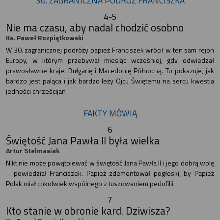
30. ZAGRANICZNA PODRÓŻ FRANCISZKA
4-5
Nie ma czasu, aby nadal chodzić osobno
Ks. Paweł Rozpiątkowski
W 30. zagranicznej podróży papież Franciszek wrócił w ten sam rejon
Europy, w którym przebywał miesiąc wcześniej, gdy odwiedzał
prawosławne kraje: Bułgarię i Macedonię Północną. To pokazuje, jak
bardzo jest paląca i jak bardzo leży Ojcu Świętemu na sercu kwestia
jedności chrześcijan
FAKTY MÓWIĄ
6
Świętość Jana Pawła II była wielka
Artur Stelmasiak
Nikt nie może powątpiewać w świętość Jana Pawła II i jego dobrą wolę
– powiedział Franciszek. Papież zdementował pogłoski, by Papież
Polak miał cokolwiek wspólnego z tuszowaniem pedofilii
7
Kto stanie w obronie kard. Dziwisza?