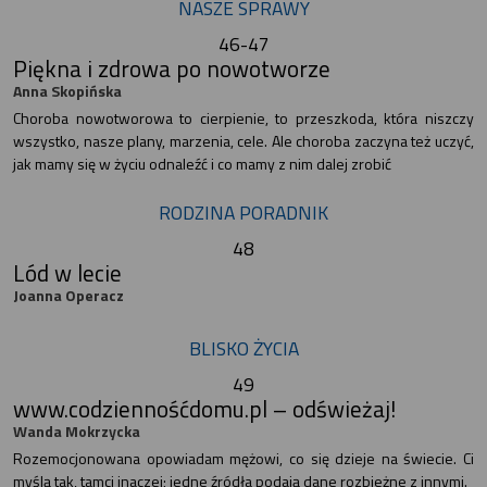
NASZE SPRAWY
46-47
Piękna i zdrowa po nowotworze
Anna Skopińska
Choroba nowotworowa to cierpienie, to przeszkoda, która niszczy
wszystko, nasze plany, marzenia, cele. Ale choroba zaczyna też uczyć,
jak mamy się w życiu odnaleźć i co mamy z nim dalej zrobić
RODZINA PORADNIK
48
Lód w lecie
Joanna Operacz
BLISKO ŻYCIA
49
www.codziennośćdomu.pl – odświeżaj!
Wanda Mokrzycka
Rozemocjonowana opowiadam mężowi, co się dzieje na świecie. Ci
myślą tak, tamci inaczej; jedne źródła podają dane rozbieżne z innymi.