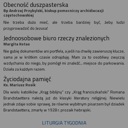
Obecność duszpasterska
Bp Andrzej Przybylski, biskup pomocniczy archidiecezji
częstochowskiej
Nie trzeba dużo mieć, ale trzeba bardziej być, żeby ludzi
przyprowadzić do Jezusa!
Jednoosobowe biuro rzeczy znalezionych
Margita Kotas
Nie gubię dokumentów ani portfela, a jeśli na chwilę zawieruszę klucze,
sama je w krótkim czasie odnajduję. Mam za to osobliwy zwyczaj
wzdychania do niego, by pomógł mi znaleźć... miejsce do parkowania.
Działa za każdym razem.
Życiodajna pamięć
Ks. Mariusz Rosik
Dla wielu katolików „Krąg biblijny” czy „Krąg franciszkański” Romana
Brandstaettera należą już do klasyki literatury religijnej. Niewielu
jednak zdaje sobie sprawę, że równie wybitnym pisarzem był dziadek
Brandstaettera, zmarły w 1928 r. prozaik hebrajski.
LITURGIA TYGODNIA