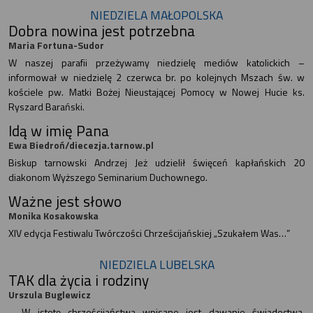
NIEDZIELA MAŁOPOLSKA
Dobra nowina jest potrzebna
Maria Fortuna-Sudor
W naszej parafii przeżywamy niedzielę mediów katolickich –
informował w niedzielę 2 czerwca br. po kolejnych Mszach św. w
kościele pw. Matki Bożej Nieustającej Pomocy w Nowej Hucie ks.
Ryszard Barański.
Idą w imię Pana
Ewa Biedroń/diecezja.tarnow.pl
Biskup tarnowski Andrzej Jeż udzielił święceń kapłańskich 20
diakonom Wyższego Seminarium Duchownego.
Ważne jest słowo
Monika Kosakowska
XIV edycja Festiwalu Twórczości Chrześcijańskiej „Szukałem Was…”
NIEDZIELA LUBELSKA
TAK dla życia i rodziny
Urszula Buglewicz
– W istotę chrześcijaństwa wpisane jest dawanie świadectwa.