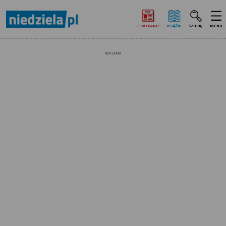
E‑WYDANIE
KSIĄŻKI
SZUKAJ
MENU
REKLAMA