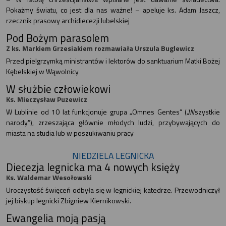
Pokażmy światu, co jest dla nas ważne! – apeluje ks. Adam Jaszcz,
rzecznik prasowy archidiecezji lubelskiej
Pod Bożym parasolem
Z ks. Markiem Grzesiakiem rozmawiała Urszula Buglewicz
Przed pielgrzymką ministrantów i lektorów do sanktuarium Matki Bożej
Kębelskiej w Wąwolnicy
W służbie człowiekowi
Ks. Mieczysław Puzewicz
W Lublinie od 10 lat funkcjonuje grupa „Omnes Gentes” („Wszystkie
narody”), zrzeszająca głównie młodych ludzi, przybywających do
miasta na studia lub w poszukiwaniu pracy
NIEDZIELA LEGNICKA
Diecezja legnicka ma 4 nowych księży
Ks. Waldemar Wesołowski
Uroczystość święceń odbyła się w legnickiej katedrze. Przewodniczył
jej biskup legnicki Zbigniew Kiernikowski.
Ewangelia moją pasją