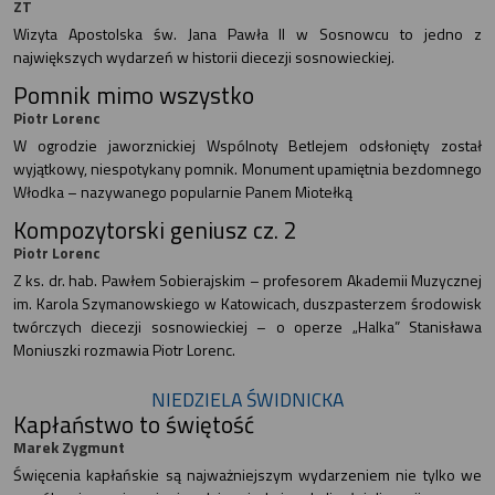
ZT
Wizyta Apostolska św. Jana Pawła II w Sosnowcu to jedno z
największych wydarzeń w historii diecezji sosnowieckiej.
Pomnik mimo wszystko
Piotr Lorenc
W ogrodzie jaworznickiej Wspólnoty Betlejem odsłonięty został
wyjątkowy, niespotykany pomnik. Monument upamiętnia bezdomnego
Włodka – nazywanego popularnie Panem Miotełką
Kompozytorski geniusz cz. 2
Piotr Lorenc
Z ks. dr. hab. Pawłem Sobierajskim – profesorem Akademii Muzycznej
im. Karola Szymanowskiego w Katowicach, duszpasterzem środowisk
twórczych diecezji sosnowieckiej – o operze „Halka” Stanisława
Moniuszki rozmawia Piotr Lorenc.
NIEDZIELA ŚWIDNICKA
Kapłaństwo to świętość
Marek Zygmunt
Święcenia kapłańskie są najważniejszym wydarzeniem nie tylko we