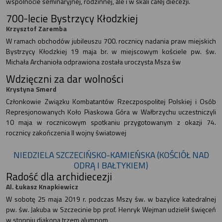
wspólnocie seminaryjnej, rodzinnej, ale i w skali całej diecezji.
700-lecie Bystrzycy Kłodzkiej
Krzysztof Zaremba
W ramach obchodów jubileuszu 700. rocznicy nadania praw miejskich
Bystrzycy Kłodzkiej 19 maja br. w miejscowym kościele pw. św.
Michała Archanioła odprawiona została uroczysta Msza św
Wdzięczni za dar wolności
Krystyna Smerd
Członkowie Związku Kombatantów Rzeczpospolitej Polskiej i Osób
Represjonowanych Koło Piaskowa Góra w Wałbrzychu uczestniczyli
10 maja w rocznicowym spotkaniu przygotowanym z okazji 74.
rocznicy zakończenia II wojny światowej
NIEDZIELA SZCZECIŃSKO-KAMIEŃSKA (KOŚCIÓŁ NAD
ODRĄ I BAŁTYKIEM)
Radość dla archidiecezji
Al. Łukasz Knapkiewicz
W sobotę 25 maja 2019 r. podczas Mszy św. w bazylice katedralnej
pw. św. Jakuba w Szczecinie bp prof. Henryk Wejman udzielił święceń
w stopniu diakona trzem alumnom