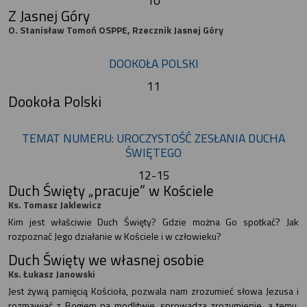
10
Z Jasnej Góry
O. Stanisław Tomoń OSPPE, Rzecznik Jasnej Góry
DOOKOŁA POLSKI
11
Dookoła Polski
TEMAT NUMERU: UROCZYSTOŚĆ ZESŁANIA DUCHA
ŚWIĘTEGO
12-15
Duch Święty „pracuje” w Kościele
Ks. Tomasz Jaklewicz
Kim jest właściwie Duch Święty? Gdzie można Go spotkać? Jak
rozpoznać Jego działanie w Kościele i w człowieku?
Duch Święty we własnej osobie
Ks. Łukasz Janowski
Jest żywą pamięcią Kościoła, pozwala nam zrozumieć słowa Jezusa i
rozmawiać z Bogiem na modlitwie, sprowadza zrozumienie, a temu,