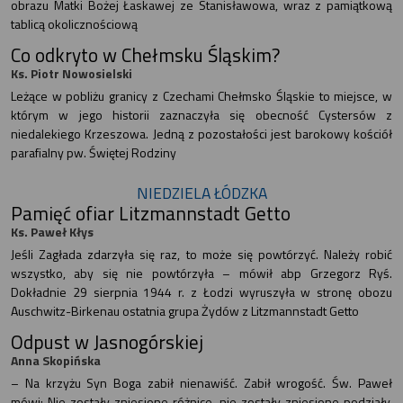
obrazu Matki Bożej Łaskawej ze Stanisławowa, wraz z pamiątkową
tablicą okolicznościową
Co odkryto w Chełmsku Śląskim?
Ks. Piotr Nowosielski
Leżące w pobliżu granicy z Czechami Chełmsko Śląskie to miejsce, w
którym w jego historii zaznaczyła się obecność Cystersów z
niedalekiego Krzeszowa. Jedną z pozostałości jest barokowy kościół
parafialny pw. Świętej Rodziny
NIEDZIELA ŁÓDZKA
Pamięć ofiar Litzmannstadt Getto
Ks. Paweł Kłys
Jeśli Zagłada zdarzyła się raz, to może się powtórzyć. Należy robić
wszystko, aby się nie powtórzyła – mówił abp Grzegorz Ryś.
Dokładnie 29 sierpnia 1944 r. z Łodzi wyruszyła w stronę obozu
Auschwitz-Birkenau ostatnia grupa Żydów z Litzmannstadt Getto
Odpust w Jasnogórskiej
Anna Skopińska
– Na krzyżu Syn Boga zabił nienawiść. Zabił wrogość. Św. Paweł
mówi: Nie zostały zniesione różnice, nie zostały zniesione podziały.