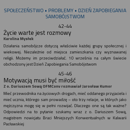
SPOŁECZEŃSTWO • PROBLEMY • DZIEŃ ZAPOBIEGANIA
SAMOBÓJSTWOM
42-44
Życie warte jest rozmowy
Karolina Mysłek
Działania samobójcze dotyczą właściwie każdej grupy społecznej i
wiekowej. Niezależnie od miejsca zamieszkania czy wyznawanej
religii. Możemy im przeciwdziałać. 10 września na całym świecie
obchodzony jest Dzień Zapobiegania Samobójstwom
45-46
Motywacją musi być miłość
Z o. Dariuszem Sową OFMConv rozmawiał Jarosław Kumor
Mieć przewodnika na życiowych drogach, mieć oddanego przyjaciela i
mieć ucznia, którego sam prowadzę – oto trzy relacje, w których jako
mężczyzna mogę się w pełni rozwijać. Dlaczego one są tak ważne?
Odpowiedzi na to pytanie szukamy wraz z o. Dariuszem Sową,
magistrem nowicjatu Braci Mniejszych Konwentualnych w Kalwarii
Pacławskiej