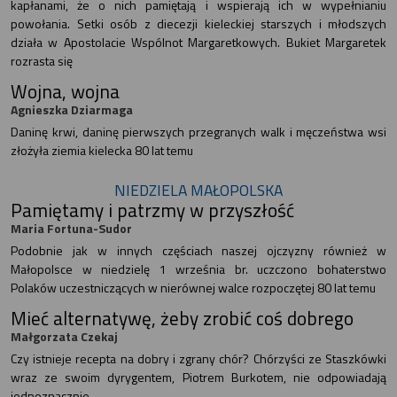
kapłanami, że o nich pamiętają i wspierają ich w wypełnianiu
powołania. Setki osób z diecezji kieleckiej starszych i młodszych
działa w Apostolacie Wspólnot Margaretkowych. Bukiet Margaretek
rozrasta się
Wojna, wojna
Agnieszka Dziarmaga
Daninę krwi, daninę pierwszych przegranych walk i męczeństwa wsi
złożyła ziemia kielecka 80 lat temu
NIEDZIELA MAŁOPOLSKA
Pamiętamy i patrzmy w przyszłość
Maria Fortuna-Sudor
Podobnie jak w innych częściach naszej ojczyzny również w
Małopolsce w niedzielę 1 września br. uczczono bohaterstwo
Polaków uczestniczących w nierównej walce rozpoczętej 80 lat temu
Mieć alternatywę, żeby zrobić coś dobrego
Małgorzata Czekaj
Czy istnieje recepta na dobry i zgrany chór? Chórzyści ze Staszkówki
wraz ze swoim dyrygentem, Piotrem Burkotem, nie odpowiadają
jednoznacznie