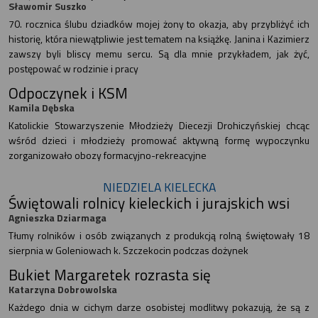
Sławomir Suszko
70. rocznica ślubu dziadków mojej żony to okazja, aby przybliżyć ich
historię, która niewątpliwie jest tematem na książkę. Janina i Kazimierz
zawszy byli bliscy memu sercu. Są dla mnie przykładem, jak żyć,
postępować w rodzinie i pracy
Odpoczynek i KSM
Kamila Dębska
Katolickie Stowarzyszenie Młodzieży Diecezji Drohiczyńskiej chcąc
wśród dzieci i młodzieży promować aktywną formę wypoczynku
zorganizowało obozy formacyjno-rekreacyjne
NIEDZIELA KIELECKA
Świętowali rolnicy kieleckich i jurajskich wsi
Agnieszka Dziarmaga
Tłumy rolników i osób związanych z produkcją rolną świętowały 18
sierpnia w Goleniowach k. Szczekocin podczas dożynek
Bukiet Margaretek rozrasta się
Katarzyna Dobrowolska
Każdego dnia w cichym darze osobistej modlitwy pokazują, że są z