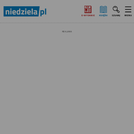
E‑WYDANIE
KSIĄŻKI
SZUKAJ
MENU
REKLAMA