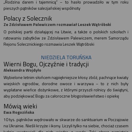
„Rodzina darem i tajemnicą” – to hasło prowadziło w tym roku
pieszych pątników salezjańskiej wspólnoty
Polacy z Solecznik
Ze Zdzisławem Palewiczem rozmawiał Leszek Wątróbski
O polskiej partii działającej na Litwie, a także o polskich szkołach i
ratowaniu zabytków ze Zdzisławem Palewiczem, merem Samorządu
Rejonu Solecznickiego rozmawia Leszek Wątróbski
NIEDZIELA TORUŃSKA
Wierni Bogu, Ojczyźnie i tradycji
Aleksandra Wojdyło
Wybielone letnim słońcem najpiękniejsze kłosy zbóż, pachnące kwiaty
wiejskich ogrodów, dorodne owoce i warzywa – to z nich były
wyplatane wieńce dożynkowe, z którymi przyszli rolnicy do świątyni,
aby podziękować Bogu za całoroczne błogosławieństwo i opiekę
Mówią wieki
Ewa Rogozińska
10 tys. pątników wędrowało w skwarze do sanktuarium w Poczajowie
na Ukrainie. Nieśli krzyże i ikony. Liczyli tylko na siebie, chociaż czasem
ludzie wystawiali dla nich wiadra z wodą. Taki obraz pamiętają