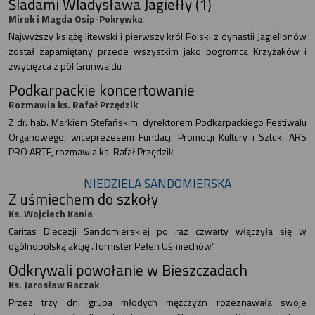
Śladami Wladysława Jagiełły (1)
Mirek i Magda Osip-Pokrywka
Najwyższy książę litewski i pierwszy król Polski z dynastii Jagiellonów
został zapamiętany przede wszystkim jako pogromca Krzyżaków i
zwycięzca z pól Grunwaldu
Podkarpackie koncertowanie
Rozmawia ks. Rafał Przędzik
Z dr. hab. Markiem Stefańskim, dyrektorem Podkarpackiego Festiwalu
Organowego, wiceprezesem Fundacji Promocji Kultury i Sztuki ARS
PRO ARTE, rozmawia ks. Rafał Przędzik
NIEDZIELA SANDOMIERSKA
Z uśmiechem do szkoły
Ks. Wojciech Kania
Caritas Diecezji Sandomierskiej po raz czwarty włączyła się w
ogólnopolską akcję „Tornister Pełen Uśmiechów”
Odkrywali powołanie w Bieszczadach
Ks. Jarosław Raczak
Przez trzy dni grupa młodych mężczyzn rozeznawała swoje