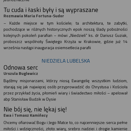
Tu cuda i łaski były i są wypraszane
Rozmawia Maria Fortuna-Sudor
– Każde miejsce w tym kościele; ta architektura, te zabytki,
pochodzące w różnych historycznych epok noszą ślady pobożności
kolejnych pokoleń parafian – mówi „Niedzieli” ks. dr Dariusz Guziak,
proboszcz wspólnoty Świętego Krzyża w Krakowie, gdzie już 14
września nastąpi inauguracja osiemsetlecia parafii
NIEDZIELA LUBELSKA
Odnowa serc
Urszula Buglewicz
Bądźmy misjonarzami, którzy niosą Ewangelię wszystkim ludziom,
starają się jak najwięcej osób przyprowadzić do Chrystusa i Kościoła
przez przykład życia, płomień wiary i świadectwo miłości – apelował
abp Stanisław Budzik w Dysie
Nie bój się, nie lękaj się!
Ewa i Tomasz Kamińscy
Chcemy ofiarować Bogu i Jego Matce to, co najcenniejsze: serca pełne
miłości i wdzięczności, złoto wiary, srebro nadziei i drogie kamienie