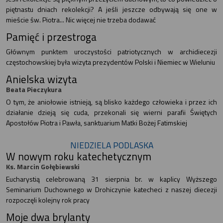
piętnastu dniach rekolekcji? A jeśli jeszcze odbywają się one w
mieście św. Piotra... Nic więcej nie trzeba dodawać
Pamięć i przestroga
Głównym punktem uroczystości patriotycznych w archidiecezji
częstochowskiej była wizyta prezydentów Polski i Niemiec w Wieluniu
Anielska wizyta
Beata Pieczykura
O tym, że aniołowie istnieją, są blisko każdego człowieka i przez ich
działanie dzieją się cuda, przekonali się wierni parafii Świętych
Apostołów Piotra i Pawła, sanktuarium Matki Bożej Fatimskiej
NIEDZIELA PODLASKA
W nowym roku katechetycznym
Ks. Marcin Gołębiewski
Eucharystią celebrowaną 31 sierpnia br. w kaplicy Wyższego
Seminarium Duchownego w Drohiczynie katecheci z naszej diecezji
rozpoczęli kolejny rok pracy
Moje dwa brylanty