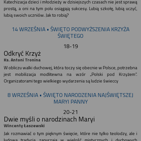
Katechizacja dzieci i młodzieży w dzisiejszych czasach nie jest sprawą
prostą, a oni na tym polu osiągają sukcesy. Lubią szkołę, lubią uczyć,
lubią swoich uczniów. Jak to robią?
14 WRZEŚNIA • ŚWIĘTO PODWYŻSZENIA KRZYŻA
ŚWIĘTEGO
18-19
Odkryć Krzyż
Ks. Antoni Tronina
W obliczu walki duchowej, która toczy się obecnie w Polsce, potrzebna
jest mobilizacja modlitewna na wzór „Polski pod Krzyżem”.
Organizatorami tego wielkiego wydarzenia są ludzie świeccy
8 WRZEŚNIA • ŚWIĘTO NARODZENIA NAJŚWIĘTSZEJ
MARYI PANNY
20-21
Dwie myśli o narodzinach Maryi
Wincenty Łaszewski
Jak rozmawiać o tym pięknym święcie, które nie tylko teolodzy, ale i
ludowa tradycja zanurzają w wielość mistycznych i duchowych