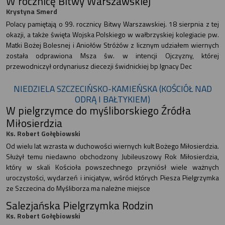
W rocznicę Bitwy Warszawskiej
Krystyna Smerd
Polacy pamiętają o 99. rocznicy Bitwy Warszawskiej. 18 sierpnia z tej
okazji, a także święta Wojska Polskiego w wałbrzyskiej kolegiacie pw.
Matki Bożej Bolesnej i Aniołów Stróżów z licznym udziałem wiernych
została odprawiona Msza św. w intencji Ojczyzny, której
przewodniczył ordynariusz diecezji świdnickiej bp Ignacy Dec
NIEDZIELA SZCZECIŃSKO-KAMIEŃSKA (KOŚCIÓŁ NAD
ODRĄ I BAŁTYKIEM)
W pielgrzymce do myśliborskiego Źródła
Miłosierdzia
Ks. Robert Gołębiowski
Od wielu lat wzrasta w duchowości wiernych kult Bożego Miłosierdzia.
Służył temu niedawno obchodzony Jubileuszowy Rok Miłosierdzia,
który w skali Kościoła powszechnego przyniósł wiele ważnych
uroczystości, wydarzeń i inicjatyw, wśród których Piesza Pielgrzymka
ze Szczecina do Myśliborza ma należne miejsce
Salezjańska Pielgrzymka Rodzin
Ks. Robert Gołębiowski