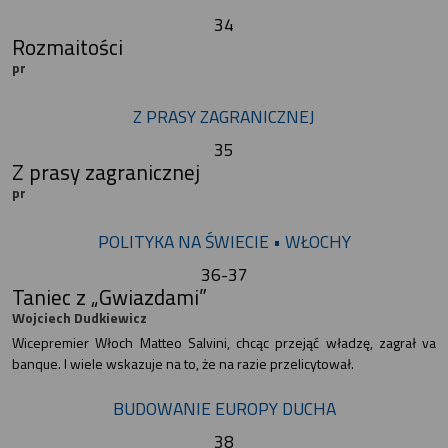
34
Rozmaitości
pr
Z PRASY ZAGRANICZNEJ
35
Z prasy zagranicznej
pr
POLITYKA NA ŚWIECIE • WŁOCHY
36-37
Taniec z „Gwiazdami”
Wojciech Dudkiewicz
Wicepremier Włoch Matteo Salvini, chcąc przejąć władzę, zagrał va
banque. I wiele wskazuje na to, że na razie przelicytował.
BUDOWANIE EUROPY DUCHA
38