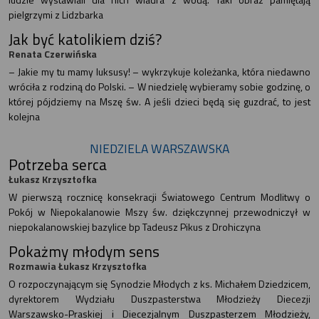
pielgrzymi z Lidzbarka
Jak być katolikiem dziś?
Renata Czerwińska
– Jakie my tu mamy luksusy! – wykrzykuje koleżanka, która niedawno
wróciła z rodziną do Polski. – W niedzielę wybieramy sobie godzinę, o
której pójdziemy na Mszę św. A jeśli dzieci będą się guzdrać, to jest
kolejna
NIEDZIELA WARSZAWSKA
Potrzeba serca
Łukasz Krzysztofka
W pierwszą rocznicę konsekracji Światowego Centrum Modlitwy o
Pokój w Niepokalanowie Mszy św. dziękczynnej przewodniczył w
niepokalanowskiej bazylice bp Tadeusz Pikus z Drohiczyna
Pokażmy młodym sens
Rozmawia Łukasz Krzysztofka
O rozpoczynającym się Synodzie Młodych z ks. Michałem Dziedzicem,
dyrektorem Wydziału Duszpasterstwa Młodzieży Diecezji
Warszawsko-Praskiej i Diecezjalnym Duszpasterzem Młodzieży,