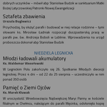
dobrych uczynków – mówił abp Stanisław Budzik w sanktuarium Matki
Bożej Latyczowskiej Patronki Nowej Ewangelizacji
Sztafeta zbawienia
Urszula Buglewicz
Przychodzę, by służyć parafii i budować w niej relacje rodzinne – tymi
słowami ks. Mirosław Ładniak rozpoczął duszpasterską pracę w
parafii pw. św. Andrzeja Boboli w Lublinie. Wprowadzenia na urząd
proboszcza dokonał abp Stanisław Budzik
NIEDZIELA LEGNICKA
Młodzi ładowali akumulatory
Ks. Waldemar Wesołowski
W Legnickim Polu zakończyło się 26. Spotkanie Młodych diecezji
legnickiej. Przez 4 dni – od 22 do 25 sierpnia – uczestniczyło w nim
ponad 350 osób
Pamięć o Ziemi Ojców
Ks. Marek Kluwak
W uroczystość Wniebowzięcia Najświętszej Maryi Panny w kościele
filialnym w Chełmcu, należącym do parafii Męcinka, odsłonięto kopię