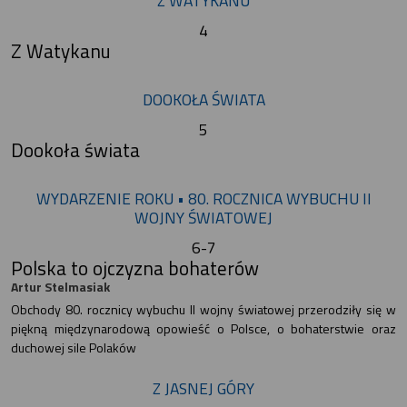
Z WATYKANU
4
Z Watykanu
DOOKOŁA ŚWIATA
5
Dookoła świata
WYDARZENIE ROKU • 80. ROCZNICA WYBUCHU II
WOJNY ŚWIATOWEJ
6-7
Polska to ojczyzna bohaterów
Artur Stelmasiak
Obchody 80. rocznicy wybuchu II wojny światowej przerodziły się w
piękną międzynarodową opowieść o Polsce, o bohaterstwie oraz
duchowej sile Polaków
Z JASNEJ GÓRY