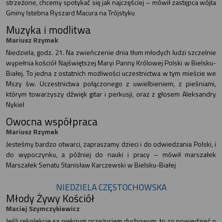
strzeżone, chcemy spotykać się jak najczęściej – mówił zastępca wójta
Gminy Istebna Ryszard Macura na Trójstyku
Muzyka i modlitwa
Mariusz Rzymek
Niedziela, godz. 21. Na zwieńczenie dnia tłum młodych ludzi szczelnie
wypełnia kościół Najświętszej Maryi Panny Królowej Polski w Bielsku-
Białej. To jedna z ostatnich możliwości uczestnictwa w tym mieście we
Mszy św. Uczestnictwa połączonego z uwielbieniem, z pieśniami,
którym towarzyszy dźwięk gitar i perkusji, oraz z głosem Aleksandry
Nykiel
Owocna współpraca
Mariusz Rzymek
Jesteśmy bardzo otwarci, zapraszamy dzieci i do odwiedzania Polski, i
do wypoczynku, a później do nauki i pracy – mówił marszałek
Marszałek Senatu Stanisław Karczewski w Bielsku-Białej
NIEDZIELA CZĘSTOCHOWSKA
Młody Żywy Kościół
Maciej Szymczykiewicz
Jeśli rekolekcje są pięknym przeżyciem duchowym, to co powiedzieć o