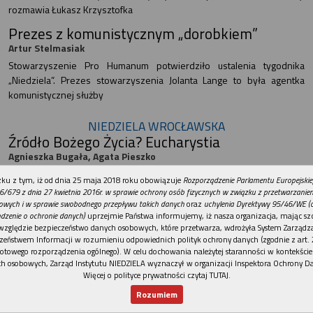
rozmawia Łukasz Krzysztofka
Prezes z komunistycznym „dorobkiem”
Artur Stelmasiak
Stowarzyszenie Pro Humanum potwierdziło ustalenia tygodnika
„Niedziela”. Prezes stowarzyszenia Jolanta Lange to była agentka
komunistycznej służby
NIEDZIELA WROCŁAWSKA
Źródło Bożego Życia? Eucharystia
Agnieszka Bugała, Agata Pieszko
Dwa dni trwały 49. Wrocławskie Dni Duszpasterskie (WDD) –
REKLAMA
ku z tym, iż od dnia 25 maja 2018 roku obowiązuje
Rozporządzenie Parlamentu Europejskie
największe i najstarsze tego typu spotkanie w Polsce. Uczestnicy –
6/679 z dnia 27 kwietnia 2016r. w sprawie ochrony osób fizycznych w związku z przetwarzani
głównie katecheci z archidiecezji wrocławskiej – mogli zaczerpnąć
owych i w sprawie swobodnego przepływu takich danych
oraz
uchylenia Dyrektywy 95/46/WE (
dzenie o ochronie danych)
uprzejmie Państwa informujemy, iż nasza organizacja, mając szc
wiedzy, doświadczyć wsparcia i modlitewnej otuchy przed nowym
względzie bezpieczeństwo danych osobowych, które przetwarza, wdrożyła System Zarządz
rokiem szkolnym
zeństwem Informacji w rozumieniu odpowiednich polityk ochrony danych (zgodnie z art. 2
Perła znów zabłyśnie
otowego rozporządzenia ogólnego). W celu dochowania należytej staranności w kontekście
h osobowych, Zarząd Instytutu NIEDZIELA wyznaczył w organizacji Inspektora Ochrony D
Rozmawia Anna Majowicz
Więcej o polityce prywatności czytaj TUTAJ
.
Zniszczony w czasie II wojny światowej, na ponad 70 lat zniknął ze
Rozumiem
świadomości wrocławian. Pod koniec kwietnia br., dzięki
Nowy numer
Dla Ciebie
Najnowsze
Wspieram