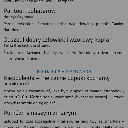
krwi – mówił abp Adam Szal 11 listopada.
Panteon bohaterów
Henryk Grymuza
Przed kościołem Chrystusa Króla wybudowano pomnik Pamięci
Narodowej.
Odszedł dobry człowiek i wzorowy kapłan
Zofia Gierlach parafianka
Śp. ks. prał. Kazimierz Pańczyszyn służył Kościołowi całym sercem i
szczerym oddaniem.
NIEDZIELA RZESZOWSKA
Niepodległa – nie zginie dopóki kochamy
Dr Izabela Fac
Można by się zastanawiać, jaka była pogoda w tamten listopadowy
dzień 1918 r. Można sobie wyobrażać ówczesny nastrój i uczucia,
których teraz nie da się opisać.
Pomóżmy naszym zmarłym
Listopad to czas szczególnie intensywnej modlitwy za zmarłych –
mówi ks. Mariusz Wawrzynek, wikariusz w parafii Matki Bożej