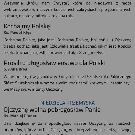
Wezwanie „Króluj nam Chryste”, które do niedawna z mocą
wybrzmiewało w naszych kościelnych zakrystiach i przyparafialnych
salkach, niestety milknie z roku na rok.
Kochajmy Polskę!
Ks. Paweł Kłys
Kochajmy Polskę, jaka jest! Kochajmy Polskę, bo jest! (…) Ojczyznę
trzeba kochać, jaką jest! Człowieka trzeba kochać, jakim jest! Kościół
trzeba kochać, jaki jest! – powiedział abp Grzegorz Ryś.
Prosili o błogosławieństwo dla Polski
S. Anna Kłos
W kościele ojców jezuitów w Łodzi dzieci z Przedszkola Publicznego
Sióstr Służebniczek wraz ze swoimi rodzicami i krewnymi uczestniczyli
we Mszy św. w intencji Ojczyzny.
NIEDZIELA PRZEMYSKA
Ojczyznę wolną pobłogosław Panie
Ks. Maciej Flader
Dziś dziękujemy za niepodległość naszej Ojczyzny, za naszych
przodków, którzy kochali Ojczyznę, w której żyli, nie szczędząc swojej