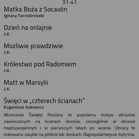
31-41
Matka Boża z Socavón
Ignacy Tarnobrzeski
Dzień na onlajnie
J.K.
Możliwie prawdziwie
J.K.
Królestwo pod Radomiem
J.K.
Matt w Marsylii
J.K.
Święci w „czterech ścianach”
Eugeniusz Sakowicz
Wizerunek Świętej Rodziny to popularny motyw obrazów
zawieszanych na ścianach domów, szczególnie w okresie
międzywojennym i w pierwszych latach po wojnie. Obrazy te
malowano zwykle na płótnie lub deskach. Najpopularniejsze były tzw.