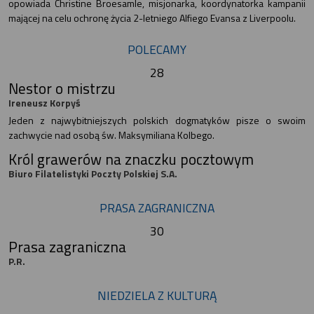
opowiada Christine Broesamle, misjonarka, koordynatorka kampanii
mającej na celu ochronę życia 2-letniego Alfiego Evansa z Liverpoolu.
POLECAMY
28
Nestor o mistrzu
Ireneusz Korpyś
Jeden z najwybitniejszych polskich dogmatyków pisze o swoim
zachwycie nad osobą św. Maksymiliana Kolbego.
Król grawerów na znaczku pocztowym
Biuro Filatelistyki Poczty Polskiej S.A.
PRASA ZAGRANICZNA
30
Prasa zagraniczna
P.R.
NIEDZIELA Z KULTURĄ