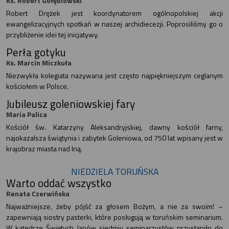
Ks. Robert Gołębiowski
Robert Drężek jest koordynatorem ogólnopolskiej akcji
ewangelizacyjnych spotkań w naszej archidiecezji. Poprosiliśmy go o
przybliżenie idei tej inicjatywy.
Perła gotyku
Ks. Marcin Miczkuła
Niezwykła kolegiata nazywana jest często najpiękniejszym ceglanym
kościołem w Polsce.
Jubileusz goleniowskiej fary
Maria Palica
Kościół św. Katarzyny Aleksandryjskiej, dawny kościół farny,
najokazalsza świątynia i zabytek Goleniowa, od 750 lat wpisany jest w
krajobraz miasta nad Iną.
NIEDZIELA TORUŃSKA
Warto oddać wszystko
Renata Czerwińska
Najważniejsze, żeby pójść za głosem Bożym, a nie za swoim! –
zapewniają siostry pasterki, które posługują w toruńskim seminarium.
W katedrze Świętych Janów siedmiu seminarzystów przystąpiło do