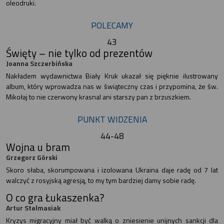
oleodruki.
POLECAMY
43
Święty – nie tylko od prezentów
Joanna Szczerbińska
Nakładem wydawnictwa Biały Kruk ukazał się pięknie ilustrowany
album, który wprowadza nas w świąteczny czas i przypomina, że św.
Mikołaj to nie czerwony krasnal ani starszy pan z brzuszkiem.
PUNKT WIDZENIA
44-48
Wojna u bram
Grzegorz Górski
Skoro słaba, skorumpowana i izolowana Ukraina daje radę od 7 lat
walczyć z rosyjską agresją, to my tym bardziej damy sobie radę.
O co gra Łukaszenka?
Artur Stelmasiak
Kryzys migracyjny miał być walką o zniesienie unijnych sankcji dla