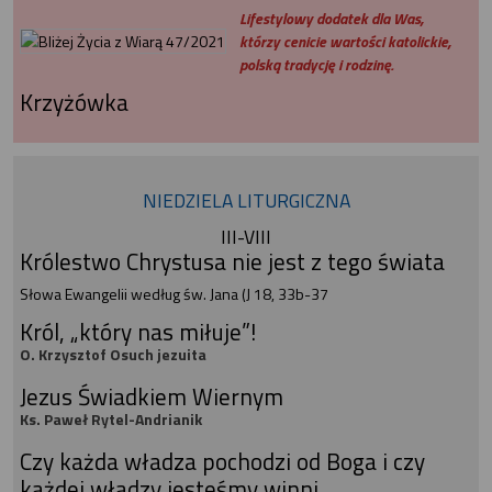
Lifestylowy dodatek dla Was,
którzy cenicie wartości katolickie,
polską tradycję i rodzinę.
Krzyżówka
NIEDZIELA LITURGICZNA
III-VIII
Królestwo Chrystusa nie jest z tego świata
Słowa Ewangelii według św. Jana (J 18, 33b-37
Król, „który nas miłuje”!
O. Krzysztof Osuch jezuita
Jezus Świadkiem Wiernym
Ks. Paweł Rytel-Andrianik
Czy każda władza pochodzi od Boga i czy
każdej władzy jesteśmy winni