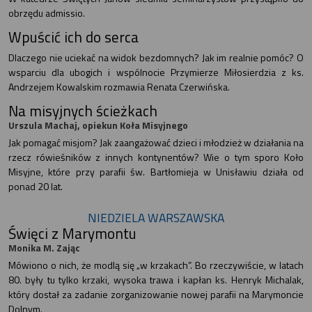
obrzędu admissio.
Wpuścić ich do serca
Dlaczego nie uciekać na widok bezdomnych? Jak im realnie pomóc? O
wsparciu dla ubogich i wspólnocie Przymierze Miłosierdzia z ks.
Andrzejem Kowalskim rozmawia Renata Czerwińska.
Na misyjnych ścieżkach
Urszula Machaj, opiekun Koła Misyjnego
Jak pomagać misjom? Jak zaangażować dzieci i młodzież w działania na
rzecz rówieśników z innych kontynentów? Wie o tym sporo Koło
Misyjne, które przy parafii św. Bartłomieja w Unisławiu działa od
ponad 20 lat.
NIEDZIELA WARSZAWSKA
Święci z Marymontu
Monika M. Zając
Mówiono o nich, że modlą się „w krzakach”. Bo rzeczywiście, w latach
80. były tu tylko krzaki, wysoka trawa i kapłan ks. Henryk Michalak,
który dostał za zadanie zorganizowanie nowej parafii na Marymoncie
Dolnym.