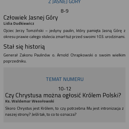
Z JASNEJ GÓRY
8-9
Człowiek Jasnej Góry
Lidia Dudkiewicz
Ojciec Jerzy Tomziński – jedyny paulin, który pamięta Jasną Górę z
okresu prawie całego stulecia zmarł tuż przed swoimi 103. urodzinami.
Stał się historią
Generał Zakonu Paulinów o. Arnold Chrapkowski o swoim wielkim
poprzedniku.
TEMAT NUMERU
10-12
Czy Chrystusa można ogłosić Królem Polski?
Ks. Waldemar Wesołowski
Skoro Chrystus jest Królem, to czy potrzebna Mu jest intronizacja z
naszej strony? Jeśli tak, to co to oznacza?