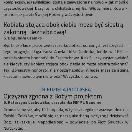
kompleksowej rewitalizacji zostaje zauważona na nowo – tak mówi o
częstochowskiej bazylice archikatedralnej ks. Włodzimierz Kowalik,
proboszcz parafii Świętej Rodziny w Częstochowie.
Kobieta stojąca obok ciebie może być siostrą
zakonną. Bezhabitową!
S. Bogumiła Czemko
Być blisko ludzi pracy, zwłaszcza kobiet zatrudnionych w fabrykach –
tego pragnęła sługa Boża Aniela Róża Godecka, kiedy w 1891 r.
posłała siostry honoratki do Częstochowy. A dziś - czy zastanawiałeś
się kiedyś, czy kobieta stojąca obok ciebie to może siostra zakonna?
Tak! Bo siostry honoratki nie noszą habitów. A może masz za ścianą
klasztor i nawet o tym nie wiesz? Wszystko możliwe…
NIEDZIELA PODLASKA
Ojczyzna zgodna z Bożym projektem
S. Katarzyna Lachowska, urszulanka NMP z Gandino
Gromadzimy się, aby 11 listopada, w tym szczególnie ważnym dniu dla
Polski i Polaków, modlić się za naszą ukochaną ojczyznę i dziękować
Bogu za łaskę jej niepodległości – powiedział bp Piotr Sawczuk w
Nurcu-Stacji.