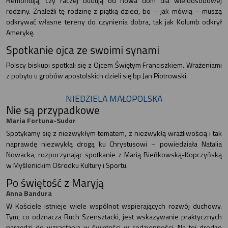
Remontują, czy raczej budują od nowa dom dla wieloosobowej
rodziny. Znaleźli tę rodzinę z piątką dzieci, bo – jak mówią – muszą
odkrywać własne tereny do czynienia dobra, tak jak Kolumb odkrył
Amerykę.
Spotkanie ojca ze swoimi synami
Polscy biskupi spotkali się z Ojcem Świętym Franciszkiem. Wrażeniami
z pobytu u grobów apostolskich dzieli się bp Jan Piotrowski.
NIEDZIELA MAŁOPOLSKA
Nie są przypadkowe
Maria Fortuna-Sudor
Spotykamy się z niezwykłym tematem, z niezwykłą wrażliwością i tak
naprawdę niezwykłą drogą ku Chrystusowi – powiedziała Natalia
Nowacka, rozpoczynając spotkanie z Marią Bieńkowską-Kopczyńską
w Myślenickim Ośrodku Kultury i Sportu.
Po świętość z Maryją
Anna Bandura
W Kościele istnieje wiele wspólnot wspierających rozwój duchowy.
Tym, co odznacza Ruch Szensztacki, jest wskazywanie praktycznych
narzędzi do wzrastania w świętości w codzienności. Na tej drodze