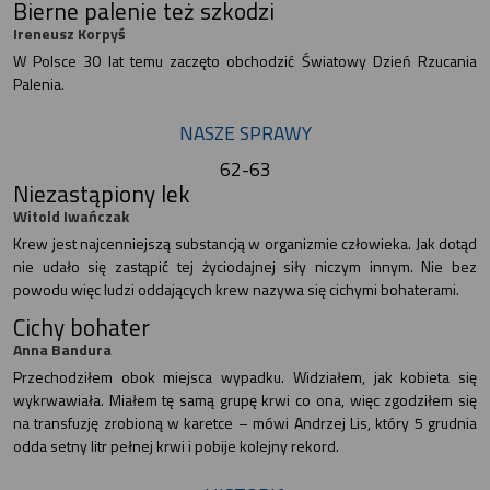
Bierne palenie też szkodzi
Ireneusz Korpyś
W Polsce 30 lat temu zaczęto obchodzić Światowy Dzień Rzucania
Palenia.
NASZE SPRAWY
62-63
Niezastąpiony lek
Witold Iwańczak
Krew jest najcenniejszą substancją w organizmie człowieka. Jak dotąd
nie udało się zastąpić tej życiodajnej siły niczym innym. Nie bez
powodu więc ludzi oddających krew nazywa się cichymi bohaterami.
Cichy bohater
Anna Bandura
Przechodziłem obok miejsca wypadku. Widziałem, jak kobieta się
wykrwawiała. Miałem tę samą grupę krwi co ona, więc zgodziłem się
na transfuzję zrobioną w karetce – mówi Andrzej Lis, który 5 grudnia
odda setny litr pełnej krwi i pobije kolejny rekord.