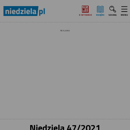
E‑WYDANIE
KSIĄŻKI
SZUKAJ
MENU
REKLAMA
Niedziela 47/2021