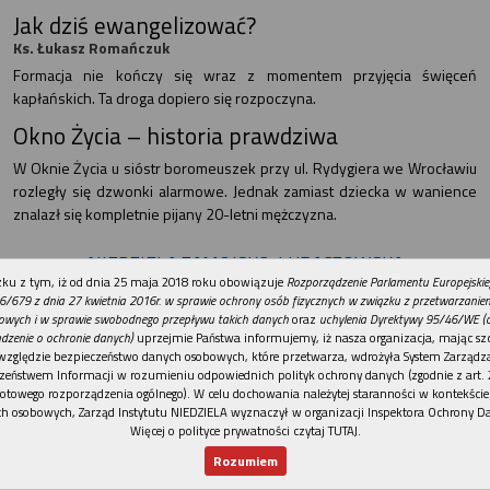
Jak dziś ewangelizować?
Ks. Łukasz Romańczuk
Formacja nie kończy się wraz z momentem przyjęcia święceń
kapłańskich. Ta droga dopiero się rozpoczyna.
Okno Życia – historia prawdziwa
W Oknie Życia u sióstr boromeuszek przy ul. Rydygiera we Wrocławiu
rozległy się dzwonki alarmowe. Jednak zamiast dziecka w wanience
znalazł się kompletnie pijany 20-letni mężczyzna.
NIEDZIELA ZAMOJSKO-LUBACZOWSKA
Jak żyć po stracie
REKLAMA
ku z tym, iż od dnia 25 maja 2018 roku obowiązuje
Rozporządzenie Parlamentu Europejskie
6/679 z dnia 27 kwietnia 2016r. w sprawie ochrony osób fizycznych w związku z przetwarzani
Joanna Ferens
owych i w sprawie swobodnego przepływu takich danych
oraz
uchylenia Dyrektywy 95/46/WE (
W sanktuarium św. Marii Magdaleny w Biłgoraju odbyła się,
dzenie o ochronie danych)
uprzejmie Państwa informujemy, iż nasza organizacja, mając szc
względzie bezpieczeństwo danych osobowych, które przetwarza, wdrożyła System Zarządz
poprzedzona modlitwą różańcową, Msza św. dla kobiet w ramach
zeństwem Informacji w rozumieniu odpowiednich polityk ochrony danych (zgodnie z art. 2
comiesięcznych spotkań Duszpasterstwa Kobiet.
otowego rozporządzenia ogólnego). W celu dochowania należytej staranności w kontekście
h osobowych, Zarząd Instytutu NIEDZIELA wyznaczył w organizacji Inspektora Ochrony D
Tutaj króluje Chrystus
Więcej o polityce prywatności czytaj TUTAJ
.
Ks. Krzysztof Hawro
Rozumiem
Chociaż Chrystus w Najświętszym Sakramencie obecny jest we
Nowy numer
Dla Ciebie
Najnowsze
Wspieram