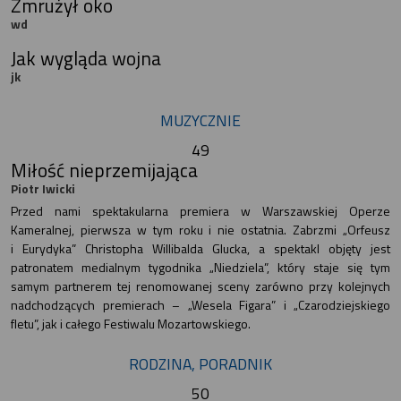
Zmrużył oko
wd
Jak wygląda wojna
jk
MUZYCZNIE
49
Miłość nieprzemijająca
Piotr Iwicki
Przed nami spektakularna premiera w Warszawskiej Operze
Kameralnej, pierwsza w tym roku i nie ostatnia. Zabrzmi „Orfeusz
i Eurydyka” Christopha Willibalda Glucka, a spektakl objęty jest
patronatem medialnym tygodnika „Niedziela”, który staje się tym
samym partnerem tej renomowanej sceny zarówno przy kolejnych
nadchodzących premierach – „Wesela Figara” i „Czarodziejskiego
fletu”, jak i całego Festiwalu Mozartowskiego.
RODZINA, PORADNIK
50