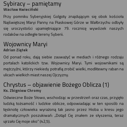
Sybiracy – pamiętamy
Wacław Kwieciński
Przy pomniku Syberyjskiej Golgoty znajdującym się obok kościoła
Najświętszej Maryi Panny na Piaskowej Górze w Wałbrzychu odbyły
się uroczystości upamiętniające 79. rocznicę wywózek naszych
rodaków na odległe tereny Syberii.
Wojownicy Maryi
Adrian Ziątek
Od ponad roku, dają siebie zauważyć w mediach i różnego rodzaju
portalach katolickich tzw. Wojownicy Maryi. Tymi wojownikami są
mężczyźni, którzy niekiedy potrafią zrobić wielki, modlitewny raban na
ulicach wielkich miast naszej Ojczyzny.
Chrystus – objawienie Bożego Oblicza (1)
Ks. Zbigniew Chromy
Odwieczne Boże Słowo, wschodząc w przestrzeń oraz czas, przyjęło
ludzką tożsamość i ludzkie oblicze, odpowiadając w ten sposób na
tęsknotę człowieka wyrażoną tak jasno przez Hioba u kresu jego
dramatycznych poszukiwań: „Dotąd Cię znałem ze słyszenia, teraz
ujrzało Cię moje oko” (42,5).