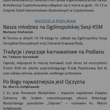
Archidiecezji Częstochowskiej odbędzie się 5 marca w godz. 10-13 w
Zespole Szkół Samochodowo-Budowlanych w Częstochowie.
NIEDZIELA PODLASKA
Nasza młodzież na Ogólnopolskiej Sesji KSM
Mateusz Stefaniuk
W Toruniu w dniach 15-18 lutego br. odbyła się Ogólnopolska Sesja
Zarządów Diecezjalnych oraz Zebranie Krajowej Rady.
Tradycje i zwyczaje karnawałowe na Podlasiu
Ks. Tadeusz Syczewski
Zapusty, mięsopust to inaczej karnawał, czyli okres od uroczystości
Trzech Króli do wtorku poprzedzającego Środę Popielcową. Był to
czas zabaw, tańców, widowisk, wielkiego ucztowania
Po Bogu najważniejsza jest Ojczyzna
Ks. Marcin Gołębiewski
Z ks. prał. Romanem Wodyńskim – majorem, kapelanem Związku
Żołnierzy AK, bratem zamordowanego oficera Antoniego
Wodyńskiego pseudonim „Odyniec” – rozmawia ks. Marcin
Gołębiewski.