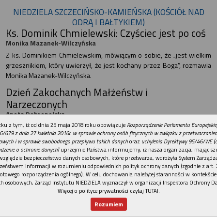
NIEDZIELA SZCZECIŃSKO-KAMIEŃSKA (KOŚCIÓŁ NAD
ODRĄ I BAŁTYKIEM)
Ks. Dominik Chmielewski: Czyściec jest po coś
Monika Mazanek-Wilczyńska
Z ks. Dominikiem Chmielewskim, mówiącym o sobie, że „jest wielkim
grzesznikiem, który uwierzył, że jest kochany przez Boga”, rozmawia
Monika Mazanek-Wilczyńska.
Dzień Zakochanych Małżeństw i
Narzeczonych
Aneta Dobropolska
REKLAMA
ku z tym, iż od dnia 25 maja 2018 roku obowiązuje
Rozporządzenie Parlamentu Europejskie
10 lutego 2019 r. świętowaliśmy w Dębnie po raz czwarty Dzień
6/679 z dnia 27 kwietnia 2016r. w sprawie ochrony osób fizycznych w związku z przetwarzani
Zakochanych Małżeństw i Narzeczonych.
owych i w sprawie swobodnego przepływu takich danych
oraz
uchylenia Dyrektywy 95/46/WE (
Światowe Dni Młodzieży w Panamie
dzenie o ochronie danych)
uprzejmie Państwa informujemy, iż nasza organizacja, mając szc
względzie bezpieczeństwo danych osobowych, które przetwarza, wdrożyła System Zarządz
Ks. Mariusz Wencławek, s. Bożena Salij, Agnieszka Nastrożna,
zeństwem Informacji w rozumieniu odpowiednich polityk ochrony danych (zgodnie z art. 2
Dominik Czerwonka, Mateusz Wierzan, Krzysztof Bartosik
otowego rozporządzenia ogólnego). W celu dochowania należytej staranności w kontekście
14 stycznia 2019 r. wraz z grupą młodzieży archidiecezji
h osobowych, Zarząd Instytutu NIEDZIELA wyznaczył w organizacji Inspektora Ochrony D
Więcej o polityce prywatności czytaj TUTAJ
.
szczecińskokamieńskiej, ks. Mariuszem Wencławkiem SDB, ks.
Marcinem Szczodrym i s. Bożeną Salij FMA wyruszyliśmy w podróż na
Rozumiem
Nowy numer
Dla Ciebie
Najnowsze
Wspieram
Światowe Dni Młodzieży do Panamy.