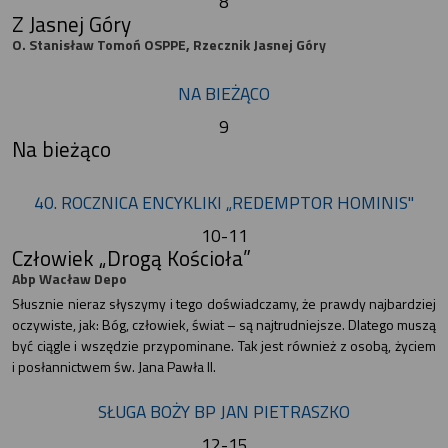
8
Z Jasnej Góry
O. Stanisław Tomoń OSPPE, Rzecznik Jasnej Góry
NA BIEŻĄCO
9
Na bieżąco
40. ROCZNICA ENCYKLIKI „REDEMPTOR HOMINIS"
10-11
Człowiek „Drogą Kościoła”
Abp Wacław Depo
Słusznie nieraz słyszymy i tego doświadczamy, że prawdy najbardziej
oczywiste, jak: Bóg, człowiek, świat – są najtrudniejsze. Dlatego muszą
być ciągle i wszędzie przypominane. Tak jest również z osobą, życiem
i posłannictwem św. Jana Pawła II.
SŁUGA BOŻY BP JAN PIETRASZKO
12-15