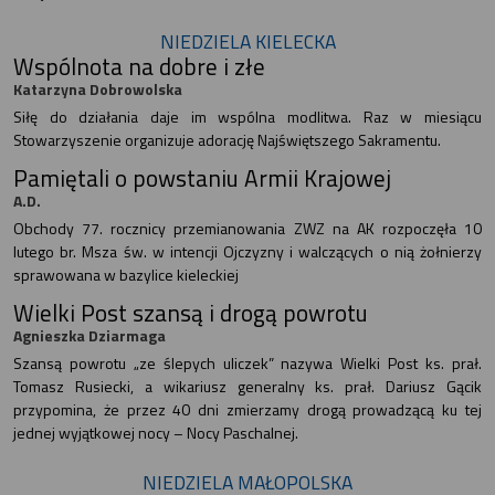
NIEDZIELA KIELECKA
Wspólnota na dobre i złe
Katarzyna Dobrowolska
Siłę do działania daje im wspólna modlitwa. Raz w miesiącu
Stowarzyszenie organizuje adorację Najświętszego Sakramentu.
Pamiętali o powstaniu Armii Krajowej
A.D.
Obchody 77. rocznicy przemianowania ZWZ na AK rozpoczęła 10
lutego br. Msza św. w intencji Ojczyzny i walczących o nią żołnierzy
sprawowana w bazylice kieleckiej
Wielki Post szansą i drogą powrotu
Agnieszka Dziarmaga
Szansą powrotu „ze ślepych uliczek” nazywa Wielki Post ks. prał.
Tomasz Rusiecki, a wikariusz generalny ks. prał. Dariusz Gącik
przypomina, że przez 40 dni zmierzamy drogą prowadzącą ku tej
jednej wyjątkowej nocy – Nocy Paschalnej.
NIEDZIELA MAŁOPOLSKA