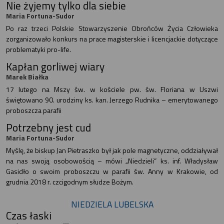
Nie żyjemy tylko dla siebie
Maria Fortuna-Sudor
Po raz trzeci Polskie Stowarzyszenie Obrońców Życia Człowieka
zorganizowało konkurs na prace magisterskie i licencjackie dotyczące
problematyki pro-life.
Kapłan gorliwej wiary
Marek Białka
17 lutego na Mszy św. w kościele pw. św. Floriana w Uszwi
świętowano 90. urodziny ks. kan. Jerzego Rudnika – emerytowanego
proboszcza parafii
Potrzebny jest cud
Maria Fortuna-Sudor
Myślę, że biskup Jan Pietraszko był jak pole magnetyczne, oddziaływał
na nas swoją osobowością – mówi „Niedzieli” ks. inf. Władysław
Gasidło o swoim proboszczu w parafii św. Anny w Krakowie, od
grudnia 2018 r. czcigodnym słudze Bożym.
NIEDZIELA LUBELSKA
Czas łaski