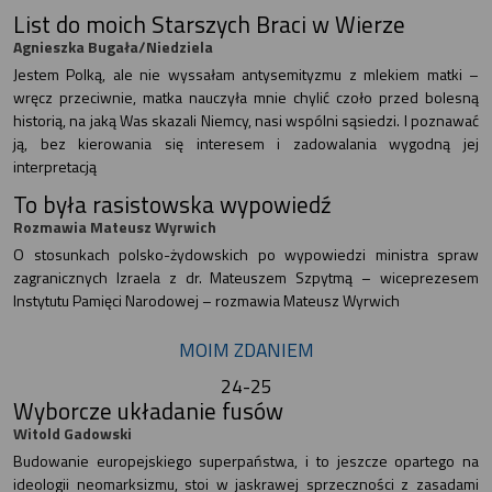
List do moich Starszych Braci w Wierze
Agnieszka Bugała/Niedziela
Jestem Polką, ale nie wyssałam antysemityzmu z mlekiem matki –
wręcz przeciwnie, matka nauczyła mnie chylić czoło przed bolesną
historią, na jaką Was skazali Niemcy, nasi wspólni sąsiedzi. I poznawać
ją, bez kierowania się interesem i zadowalania wygodną jej
interpretacją
To była rasistowska wypowiedź
Rozmawia Mateusz Wyrwich
O stosunkach polsko-żydowskich po wypowiedzi ministra spraw
zagranicznych Izraela z dr. Mateuszem Szpytmą – wiceprezesem
Instytutu Pamięci Narodowej – rozmawia Mateusz Wyrwich
MOIM ZDANIEM
24-25
Wyborcze układanie fusów
Witold Gadowski
Budowanie europejskiego superpaństwa, i to jeszcze opartego na
ideologii neomarksizmu, stoi w jaskrawej sprzeczności z zasadami