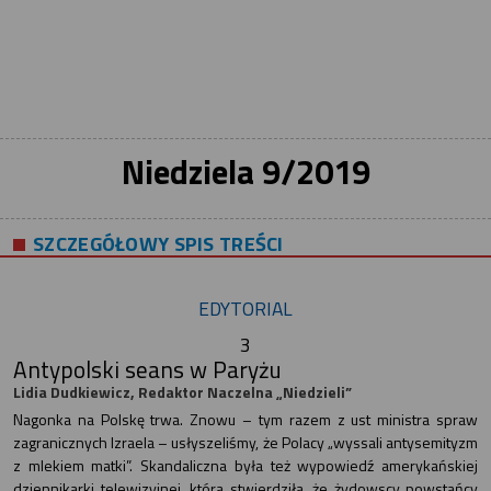
Niedziela 9/2019
SZCZEGÓŁOWY SPIS TREŚCI
EDYTORIAL
3
Antypolski seans w Paryżu
Lidia Dudkiewicz, Redaktor Naczelna „Niedzieli”
Nagonka na Polskę trwa. Znowu – tym razem z ust ministra spraw
zagranicznych Izraela – usłyszeliśmy, że Polacy „wyssali antysemityzm
z mlekiem matki”. Skandaliczna była też wypowiedź amerykańskiej
dziennikarki telewizyjnej, która stwierdziła, że żydowscy powstańcy