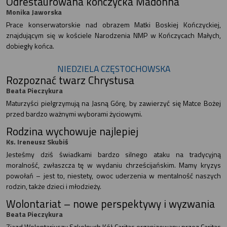
Odrestaurowana kończycka Madonna
Monika Jaworska
Prace konserwatorskie nad obrazem Matki Boskiej Kończyckiej,
znajdującym się w kościele Narodzenia NMP w Kończycach Małych,
dobiegły końca.
NIEDZIELA CZĘSTOCHOWSKA
Rozpoznać twarz Chrystusa
Beata Pieczykura
Maturzyści pielgrzymują na Jasną Górę, by zawierzyć się Matce Bożej
przed bardzo ważnymi wyborami życiowymi.
Rodzina wychowuje najlepiej
Ks. Ireneusz Skubiś
Jesteśmy dziś świadkami bardzo silnego ataku na tradycyjną
moralność, zwłaszcza tę w wydaniu chrześcijańskim. Mamy kryzys
powołań – jest to, niestety, owoc uderzenia w mentalność naszych
rodzin, także dzieci i młodzieży.
Wolontariat – nowe perspektywy i wyzwania
Beata Pieczykura
Zjazd Wolontariuszy Szkolnych Kół Caritas organizowany przez Caritas