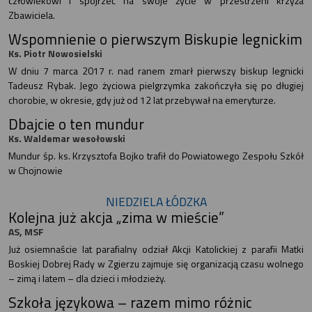
człowiekowi i spojrzeć na swoje życie w przestrzeni krzyża
Zbawiciela.
Wspomnienie o pierwszym Biskupie legnickim
Ks. Piotr Nowosielski
W dniu 7 marca 2017 r. nad ranem zmarł pierwszy biskup legnicki
Tadeusz Rybak. Jego życiowa pielgrzymka zakończyła się po długiej
chorobie, w okresie, gdy już od 12 lat przebywał na emeryturze.
Dbajcie o ten mundur
Ks. Waldemar wesołowski
Mundur śp. ks. Krzysztofa Bojko trafił do Powiatowego Zespołu Szkół
w Chojnowie
NIEDZIELA ŁÓDZKA
Kolejna już akcja „zima w mieście”
AS, MSF
Już osiemnaście lat parafialny odział Akcji Katolickiej z parafii Matki
Boskiej Dobrej Rady w Zgierzu zajmuje się organizacją czasu wolnego
– zimą i latem – dla dzieci i młodzieży.
Szkoła językowa – razem mimo różnic