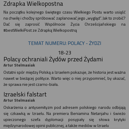
Zdrapka Wielkopostna
Na początku kolejnego świętego czasu Wielkiego Postu warto usiąść
na chwilę i choćby spróbować zaplanować jego „wygląd”. Jak to zrobić?
Dać się zaprosić Wspólnocie Życia Chrześcijańskiego na
#bestWielkiPost ze Zdrapką Wielkopostną
TEMAT NUMERU: POLACY - ŻYDZI
18-23
Polacy ochraniali Żydów przed Żydami
Artur Stelmasiak
Ostatni spór między Polską a Izraelem pokazuje, że historia jest ważna
nawet w bieżącej polityce. Warto więc o niej przypomnieć, by ukazać,
że sprawa nie jest czarno-biała.
Izraelski falstart
Artur Stelmasiak
Oskarżenia o antysemityzm pod adresem polskiego narodu odbijają
się czkawką w Izraelu. Na premiera Beniamina Netanjahu i świeżo
upieczonego szefa dyplomacji posypały się słowa krytyki
międzynarodowej opinii publicznej, a także mediów w Izraelu