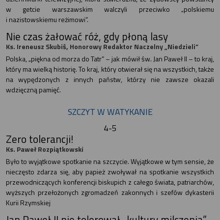
w getcie warszawskim walczyli przeciwko „polskiemu
i nazistowskiemu reżimowi”.
Nie czas żałować róż, gdy płoną lasy
Ks. Ireneusz Skubiś, Honorowy Redaktor Naczelny „Niedzieli”
Polska, „piękna od morza do Tatr” – jak mówił św. Jan Paweł II – to kraj,
który ma wielką historię. To kraj, który otwierał się na wszystkich, także
na wypędzonych z innych państw, którzy nie zawsze okazali
wdzięczną pamięć.
SZCZYT W WATYKANIE
4-5
Zero tolerancji!
Ks. Paweł Rozpiątkowski
Było to wyjątkowe spotkanie na szczycie. Wyjątkowe w tym sensie, że
nieczęsto zdarza się, aby papież zwoływał na spotkanie wszystkich
przewodniczących konferencji biskupich z całego świata, patriarchów,
wyższych przełożonych zgromadzeń zakonnych i szefów dykasterii
Kurii Rzymskiej
Jan Paweł II nie tolerował „kultury milczenia”