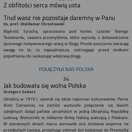
Z obfitości serca mówią usta
Trud wasz nie pozostaje daremny w Panu
Ks. prof. Waldemar Chrostowski
Mądrość Syracha, opracowana pod koniec czasów Starego
Testamentu, zawiera przemyślenia, które wyrosły z doświadczenia
życiowego motywowanego wiarą w Boga. Proste pouczenia zwracają
uwagę na to, co najważniejsze, ostrzegając przed skutkami
popełniania zła i wskazując właściwą drogę.
POŁĄCZYŁA NAS POLSKA
34
Jak budowała się wolna Polska
Grzegorz Gadacz
Ukraińcy w 1919 r. opierali się także naporowi bolszewików. Parcie
Armii Czerwonej na zachód wymusiło połączenie się dwóch
odrębnych dotąd państw ukraińskich w jedną Ukraińską Republikę
Ludową. Wzmocniło to militarnie Armię Halicką walczącą z Polakami.
W pierwszych dniach marca wznowiła ona działania wojenne na
przedpolach Lwowa, przejmując odcinek linii kolejowej do Przemyśla