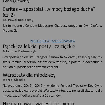
z diecezji łowickiej.
Caritas – apostolat „w mocy bożego ducha”
(cz. 2)
Ks. Paweł Konieczny
Jak funkcjonuje Centrum Medyczno-Charytatywnego im. św. Józefa w
Przemyślu.
NIEDZIELA RZESZOWSKA
Pączki za lekkie, posty... za ciężkie
Arkadiusz Bednarczyk
Staropolski polemista Grzegorz Żarnowita twierdził, że lepiej cały rok
żyć skromnie i trzeźwo, niż szaleć w zapusty, a potem „nieochotnie a
obłudnie” pościć przez czterdzieści dni.
Warsztaty dla młodzieży
Marcel Ślęczka
Na przełomie 2018 i 2019 r. w domu Fundacji Troska w Kozłówku
został zrealizowany projekt „Warsztaty integracyjno-profilaktyczne dla
młodzieży z Podkarpacia” dla 50 uczniów.
Nie marnować swojego cierpienia