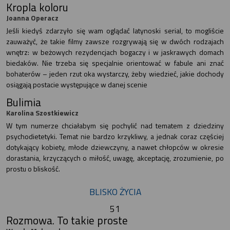
Kropla koloru
Joanna Operacz
Jeśli kiedyś zdarzyło się wam oglądać latynoski serial, to mogliście
zauważyć, że takie filmy zawsze rozgrywają się w dwóch rodzajach
wnętrz: w beżowych rezydencjach bogaczy i w jaskrawych domach
biedaków. Nie trzeba się specjalnie orientować w fabule ani znać
bohaterów – jeden rzut oka wystarczy, żeby wiedzieć, jakie dochody
osiągają postacie występujące w danej scenie
Bulimia
Karolina Szostkiewicz
W tym numerze chciałabym się pochylić nad tematem z dziedziny
psychodietetyki. Temat nie bardzo krzykliwy, a jednak coraz częściej
dotykający kobiety, młode dziewczyny, a nawet chłopców w okresie
dorastania, krzyczących o miłość, uwagę, akceptację, zrozumienie, po
prostu o bliskość.
BLISKO ŻYCIA
51
Rozmowa. To takie proste