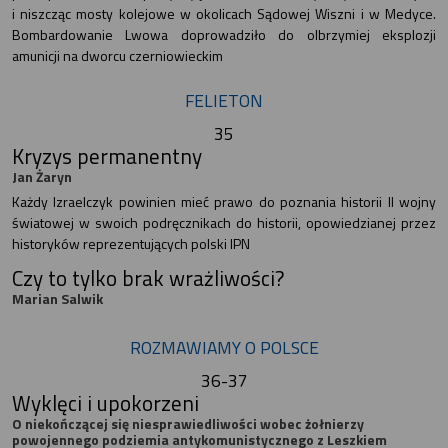
i niszcząc mosty kolejowe w okolicach Sądowej Wiszni i w Medyce.
Bombardowanie Lwowa doprowadziło do olbrzymiej eksplozji
amunicji na dworcu czerniowieckim
FELIETON
35
Kryzys permanentny
Jan Żaryn
Każdy Izraelczyk powinien mieć prawo do poznania historii II wojny
światowej w swoich podręcznikach do historii, opowiedzianej przez
historyków reprezentujących polski IPN
Czy to tylko brak wrażliwości?
Marian Salwik
ROZMAWIAMY O POLSCE
36-37
Wyklęci i upokorzeni
O niekończącej się niesprawiedliwości wobec żołnierzy
powojennego podziemia antykomunistycznego z Leszkiem