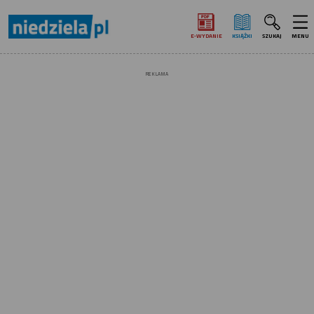
E‑WYDANIE
KSIĄŻKI
SZUKAJ
MENU
REKLAMA