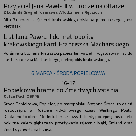
Przyjaciel Jana Pawła II w drodze na ołtarze
Z Ludmiłą Grygiel rozmawia Włodzimierz Rędzioch
Mija 31. rocznica śmierci krakowskiego biskupa pomocniczego Jana
Pietraszki.
List Jana Pawła II do metropolity
krakowskiego kard. Franciszka Macharskiego
Po śmierci bp. Jana Pietraszki papież Jan Paweł II wystosował list do
kard. Franciszka Macharskiego, metropolity krakowskiego.
6 MARCA - ŚRODA POPIELCOWA
16-17
Popielcowa brama do Zmartwychwstania
O. Jan Pach OSPPE
Środa Popielcowa, Popielec, po staropolsku Wstępna Środa, to dzień
rozpoczęcia w Kościele 40-dniowego czasu Wielkiego Postu.
Dokładnie to okres 46 dni kalendarzowych, kiedy podejmujemy dzieła
pokutne celem głębszego przeżywania tajemnic Męki, Śmierci oraz
Zmartwychwstania Jezusa.