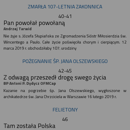
ZMARŁA 107-LETNIA ZAKONNICA
40-41
Pan powołał powołaną
Andrzej Tarwid
Nie żyje s. Józefa Słupiańska ze Zgromadzenia Sióstr Miłosierdzia św.
Wincentego a Paulo. Całe życie poświęciła chorym i cierpiącym. 12
marca 2019 r. obchodziłaby 107. urodziny
POŻEGNANIE ŚP. JANA OLSZEWSKIEGO
42-45
Z odwagą przeszedł drogę swego życia
BP Antoni P. Dydycz OFMCap
Kazanie na pogrzebie śp. Jana Olszewskiego, wygłoszone w
archikatedrze św. Jana Chrzciciela w Warszawie 16 lutego 2019 r.
FELIETONY
46
Tam została Polska