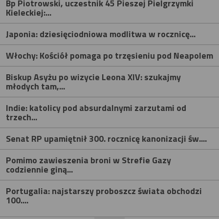
Bp Piotrowski, uczestnik 45 Pieszej Pielgrzymki
Kieleckiej:...
Japonia: dziesięciodniowa modlitwa w rocznicę...
Włochy: Kościół pomaga po trzęsieniu pod Neapolem
Biskup Asyżu po wizycie Leona XIV: szukajmy
młodych tam,...
Indie: katolicy pod absurdalnymi zarzutami od
trzech...
Senat RP upamiętnił 300. rocznicę kanonizacji św....
Pomimo zawieszenia broni w Strefie Gazy
codziennie giną...
Portugalia: najstarszy proboszcz świata obchodzi
100....