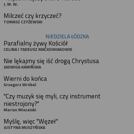
J. M. W.
Milczeć czy krzyczeć?
TOMASZ CZYŻEWSKI
NIEDZIELA ŁÓDZKA
Parafialny żywy Kościół
CELINA I TADEUSZ MAĆKOWIAKOWIE
Nie lękajmy się iść drogą Chrystusa
JADWIGA KAMIŃSKA
Wierni do końca
Grzegorz Wróbel
"Czy muzyk się myli, czy instrument
niestrojony?"
Marian Miszalski
Myślę, więc "Węzeł"
JUSTYNA MUSZYŃSKA