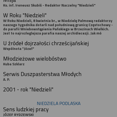
Ks. inf. Ireneusz Skubiś - Redaktor Naczelny "Niedzieli"
W Roku "Niedzieli"
W Roku Niedzieli, 8 kwietnia br., w Niedzielę Palmową redaktorzy
naszego tygodnika dotarli nad południową granicę Częstochowy -
do parafii Wniebowstąpienia Pańskiego w Brzezinach Wielkich.
Jest to najrozleglejsza parafia naszej archidiecezji. Jak mó
U źródeł dojrzałości chrześcijańskiej
Wspólnota "Józef"
Młodzieżowe wielobóstwo
Kuba Szklarz
Serwis Duszpasterstwa Młodych
A. P.
2001 - rok "Niedzieli"
NIEDZIELA PODLASKA
Sens ludzkiej pracy
JÓZEF RYDZEWSKI