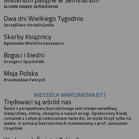
ALUMN PAWEŁ WIŚNIEWSKI
Dwa dni Wielkiego Tygodnia
Szczęśliwa chrześcijanka
Skarby Książnicy
Agnieszka Wioletta Łaszewicz
Bogaci i biedni
Grzegorz Spychalski
Moja Polska
Przemysław Fenrych
NIEDZIELA WARSZAWSKA (ST.)
Trędowaci są wśród nas
Świat z perspektywy bezrobotnego jest niesprawiedliwy,
nieżyczliwy, zimny, obojętny a nawet wrogi. Upokorzony biedą
człowiek z całym przekonaniem twierdzi, że może liczyć tylko na
siebie. O sytuacji bezrobotnych rozmawiamy z prof. Januszem
Czapiński