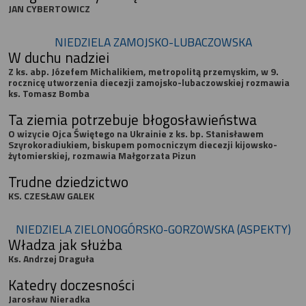
JAN CYBERTOWICZ
NIEDZIELA ZAMOJSKO-LUBACZOWSKA
W duchu nadziei
Z ks. abp. Józefem Michalikiem, metropolitą przemyskim, w 9.
rocznicę utworzenia diecezji zamojsko-lubaczowskiej rozmawia
ks. Tomasz Bomba
Ta ziemia potrzebuje błogosławieństwa
O wizycie Ojca Świętego na Ukrainie z ks. bp. Stanisławem
Szyrokoradiukiem, biskupem pomocniczym diecezji kijowsko-
żytomierskiej, rozmawia Małgorzata Pizun
Trudne dziedzictwo
KS. CZESŁAW GALEK
NIEDZIELA ZIELONOGÓRSKO-GORZOWSKA (ASPEKTY)
Władza jak służba
Ks. Andrzej Draguła
Katedry doczesności
Jarosław Nieradka