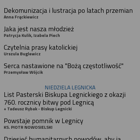
Dekomunizacja i lustracja po latach przemian
Anna Frąckiewicz
Jaka jest nasza młodzież
Patrycja Kulik, Izabela Piech
Czytelnia prasy katolickiej
Urszula Buglewicz
Serca nastawione na "Bożą częstotliwość"
Przemysław Wójcik
NIEDZIELA LEGNICKA
List Pasterski Biskupa Legnickiego z okazji
760. rocznicy bitwy pod Legnicą
+ Tadeusz Rybak - Biskup Legnicki
Powstaje pomnik w Legnicy
KS. PIOTR NOWOSIELSKI
Dziesięć humanitarnych powodów, aby ją