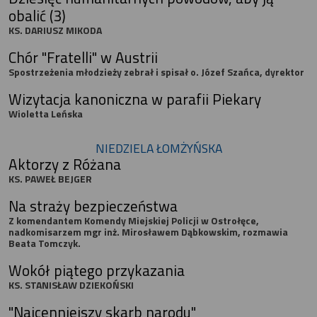
obalić (3)
KS. DARIUSZ MIKODA
Chór "Fratelli" w Austrii
Spostrzeżenia młodzieży zebrał i spisał o. Józef Szańca, dyrektor
Wizytacja kanoniczna w parafii Piekary
Wioletta Leńska
NIEDZIELA ŁOMŻYŃSKA
Aktorzy z Różana
KS. PAWEŁ BEJGER
Na straży bezpieczeństwa
Z komendantem Komendy Miejskiej Policji w Ostrołęce,
nadkomisarzem mgr inż. Mirosławem Dąbkowskim, rozmawia
Beata Tomczyk.
Wokół piątego przykazania
KS. STANISŁAW DZIEKOŃSKI
"Najcenniejszy skarb narodu"