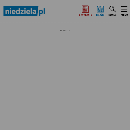
E‑WYDANIE
KSIĄŻKI
SZUKAJ
MENU
REKLAMA