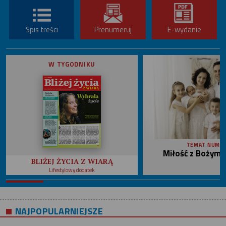
Spis treści
Prenumeruj
E-wydanie
W TYGODNIKU
TEMAT NUME
Miłość z Bożym 
BLIŻEJ ŻYCIA Z WIARĄ
Lifestylowy dodatek
NAJPOPULARNIEJSZE