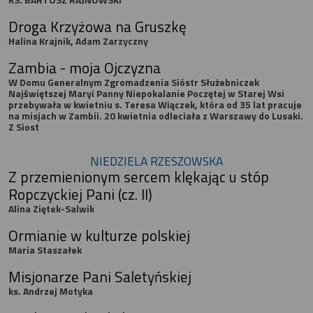
Droga Krzyżowa na Gruszkę
Halina Krajnik, Adam Zarzyczny
Zambia - moja Ojczyzna
W Domu Generalnym Zgromadzenia Sióstr Służebniczek
Najświętszej Maryi Panny Niepokalanie Poczętej w Starej Wsi
przebywała w kwietniu s. Teresa Wiączek, która od 35 lat pracuje
na misjach w Zambii. 20 kwietnia odleciała z Warszawy do Lusaki.
Z Siost
NIEDZIELA RZESZOWSKA
Z przemienionym sercem klękając u stóp
Ropczyckiej Pani (cz. II)
Alina Ziętek-Salwik
Ormianie w kulturze polskiej
Maria Staszałek
Misjonarze Pani Saletyńskiej
ks. Andrzej Motyka