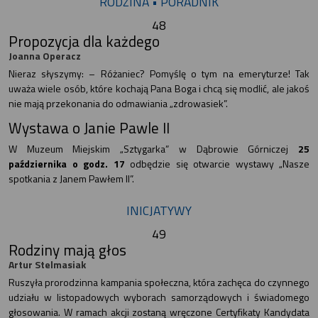
RODZINA • PORADNIK
48
Propozycja dla każdego
Joanna Operacz
Nieraz słyszymy: – Różaniec? Pomyślę o tym na emeryturze! Tak
uważa wiele osób, które kochają Pana Boga i chcą się modlić, ale jakoś
nie mają przekonania do odmawiania „zdrowasiek”.
Wystawa o Janie Pawle II
W Muzeum Miejskim „Sztygarka” w Dąbrowie Górniczej
25
października o godz. 17
odbędzie się otwarcie wystawy „Nasze
spotkania z Janem Pawłem II”.
INICJATYWY
49
Rodziny mają głos
Artur Stelmasiak
Ruszyła prorodzinna kampania społeczna, która zachęca do czynnego
udziału w listopadowych wyborach samorządowych i świadomego
głosowania. W ramach akcji zostaną wręczone Certyfikaty Kandydata