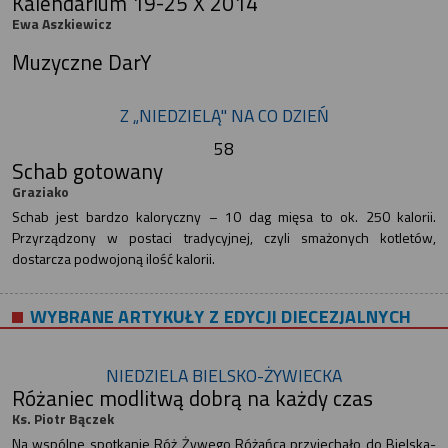
Kalendarium 19-25 X 2014
Ewa Aszkiewicz
Muzyczne DarY
Z „NIEDZIELĄ" NA CO DZIEŃ
58
Schab gotowany
Graziako
Schab jest bardzo kaloryczny – 10 dag mięsa to ok. 250 kalorii.
Przyrządzony w postaci tradycyjnej, czyli smażonych kotletów,
dostarcza podwojoną ilość kalorii.
WYBRANE ARTYKUŁY Z EDYCJI DIECEZJALNYCH
NIEDZIELA BIELSKO-ŻYWIECKA
Różaniec modlitwą dobrą na każdy czas
Ks. Piotr Bączek
Na wspólne spotkanie Róż Żywego Różańca przyjechało do Bielska-