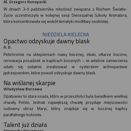
Al. Grzegorz Konopacki
W dniach 3-5 października młodzież związana z Ruchem Światło-
Życie uczestniczyła w kolejnej sesji Diecezjalnej Szkoły Animatora,
która koncentrowała się wokół tematyki modlitwy osobistej.
NIEDZIELA KIELECKA
Opactwo odzyskuje dawny blask
A. D.
Polichromie na sklepieniach nawy bocznej, stiuki, ołtarze boczne,
renowacja posadzek w kaplicach bocznych – te właśnie zamierzenia
udało się ostatnio zrealizować w cysterskim archiopactwie
jędrzejowskim, które powoli odzyskuje dawny blask.
Na wiślanej skarpie
Władysław Burzawa
Opatowiec to stara osada, która w przeszłości była świadkiem wielkiej
chwały Polski. Jednak największą chwałę przydaje miejscowości
cudowny obraz Maryi, który znajduje się w bocznej kaplicy
parafialnego kościoła.
Talent już działa
Agnieszka Dziarmaga