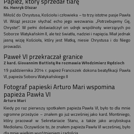
Papież, który sprzedał tiarę
Ks. Henryk Olszar
Miłość do Chrystusa, Kościoła i człowieka – to trzy istotne pasje Pawła
VI. Wciąż jeszcze słychać echo jego wezwania: „Potrzebujemy Cię,
Chryste!”. W pełni doświadczył on udręk wspólnoty wierzących po
Soborze Watykańskim II, ale też światła, nadziei i napięcia. Miał jednak
jasną wizję Kościoła, który jest Matką, niesie Chrystusa i do Niego
prowadzi.
Paweł VI przekraczał granice
Z kard. Giovannim Battistą Re rozmawia Włodzimierz Rędzioch
19 października 2014 r. papież Franciszek dokona beatyfikacji Pawła
VI, papieża Soboru Watykańskiego II
Fotograf papieski Arturo Mari wspomina
papieża Pawła VI
Arturo Mari
Kiedy po raz pierwszy spotkałem papieża Pawła VI, było to dla mnie
ogromne przeżycie – znałem go już wcześniej jako kard. Montiniego,
który pracował w Sekretariacie Stanu, a także jako arcybiskupa
Mediolanu. Oczywiście to, że znałem papieża Pawła VI wcześniej, było
dla mnie wielkim wyróżnieniem i radością.