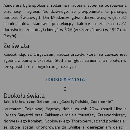
Atmosfera była spokojna, rodzinna i radosna, zupełnie pozbawiona
przemocy i agresji. Nic dziwnego, że przypominała tę panującą
podczas Światowych Dni Młodzieży, gdyż zdecydowaną większość
manifestantów stanowili praktykujący katolicy, a znaczna część
dorosłych uczestniczyła kiedyś w ŚDM (w szczególności w 1997 r. w
Paryżu).
Ze świata
Kościół, idąc za Chrystusem, naucza prawdy, która nie zawsze jest
zgodna z opinią większości. Słucha on głosu sumienia, a nie siły, i w
ten sposób broni ubogich i pogardzanych.
DOOKOŁA ŚWIATA
6
Dookoła świata
Jakub Jałowiczor, Dziennikarz „Gazety Polskiej Codziennie”
Laureatami Pokojowej Nagrody Nobla za rok 2014 zostali Hindus
Kailash Satyarthi oraz Pakistanka Malala Yousafzay. Przewodniczący
Norweskiego Komitetu Noblowskiego Thorbjoern Jagland powiedział,
że oboje zostali uhonorowani za „walkę z ciemiężeniem dzieci i