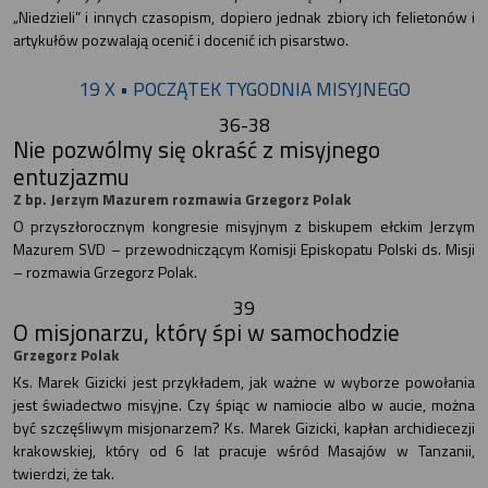
„Niedzieli” i innych czasopism, dopiero jednak zbiory ich felietonów i
artykułów pozwalają ocenić i docenić ich pisarstwo.
19 X • POCZĄTEK TYGODNIA MISYJNEGO
36-38
Nie pozwólmy się okraść z misyjnego
entuzjazmu
Z bp. Jerzym Mazurem rozmawia Grzegorz Polak
O przyszłorocznym kongresie misyjnym z biskupem ełckim Jerzym
Mazurem SVD – przewodniczącym Komisji Episkopatu Polski ds. Misji
– rozmawia Grzegorz Polak.
39
O misjonarzu, który śpi w samochodzie
Grzegorz Polak
Ks. Marek Gizicki jest przykładem, jak ważne w wyborze powołania
jest świadectwo misyjne. Czy śpiąc w namiocie albo w aucie, można
być szczęśliwym misjonarzem? Ks. Marek Gizicki, kapłan archidiecezji
krakowskiej, który od 6 lat pracuje wśród Masajów w Tanzanii,
twierdzi, że tak.