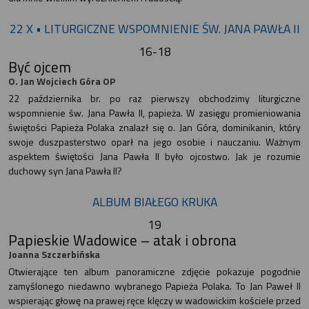
22 X • LITURGICZNE WSPOMNIENIE ŚW. JANA PAWŁA II
16-18
Być ojcem
O. Jan Wojciech Góra OP
22 października br. po raz pierwszy obchodzimy liturgiczne
wspomnienie św. Jana Pawła II, papieża. W zasięgu promieniowania
świętości Papieża Polaka znalazł się o. Jan Góra, dominikanin, który
swoje duszpasterstwo oparł na jego osobie i nauczaniu. Ważnym
aspektem świętości Jana Pawła II było ojcostwo. Jak je rozumie
duchowy syn Jana Pawła II?
ALBUM BIAŁEGO KRUKA
19
Papieskie Wadowice – atak i obrona
Joanna Szczerbińska
Otwierające ten album panoramiczne zdjęcie pokazuje pogodnie
zamyślonego niedawno wybranego Papieża Polaka. To Jan Paweł II
wspierając głowę na prawej ręce klęczy w wadowickim kościele przed