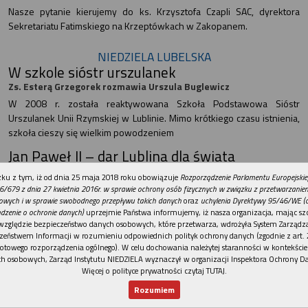
Nasze pytanie kierujemy do ks. Krzysztofa Czapli SAC, dyrektora
Sekretariatu Fatimskiego na Krzeptówkach w Zakopanem.
NIEDZIELA LUBELSKA
W szkole sióstr urszulanek
Zs. Esterą Grzegorek rozmawia Urszula Buglewicz
W 2008 r. została reaktywowana Szkoła Podstawowa Sióstr
Urszulanek Unii Rzymskiej w Lublinie. Mimo krótkiego czasu istnienia,
szkoła cieszy się wielkim powodzeniem
Jan Paweł II – dar Lublina dla świata
O. prof. Andrzej Derdziuk
REKLAMA
ku z tym, iż od dnia 25 maja 2018 roku obowiązuje
Rozporządzenie Parlamentu Europejskie
To tu, w Lublinie, uczył studentów i prowadził badania naukowe, tu
6/679 z dnia 27 kwietnia 2016r. w sprawie ochrony osób fizycznych w związku z przetwarzani
nawiązywał współpracę i przyjaźnie z wieloma osobami, tu wreszcie
owych i w sprawie swobodnego przepływu takich danych
oraz
uchylenia Dyrektywy 95/46/WE (
dzenie o ochronie danych)
uprzejmie Państwa informujemy, iż nasza organizacja, mając szc
umacniał swoją więź z Kościołem, który jest w Lublinie
względzie bezpieczeństwo danych osobowych, które przetwarza, wdrożyła System Zarządz
Umocnieni w wierze
zeństwem Informacji w rozumieniu odpowiednich polityk ochrony danych (zgodnie z art. 2
otowego rozporządzenia ogólnego). W celu dochowania należytej staranności w kontekście
Grzegorz Jacek Pelica
h osobowych, Zarząd Instytutu NIEDZIELA wyznaczył w organizacji Inspektora Ochrony D
W ostatnią sobotę września Siennica Różana przeżywała podwójną
Więcej o polityce prywatności czytaj TUTAJ
.
uroczystość: pożegnanie relikwii Krzyża i bierzmowanie 29
Rozumiem
gimnazjalistów. Liturgii przewodniczył bp Mieczysław Cisło
Nowy numer
Dla Ciebie
Najnowsze
Wspieram