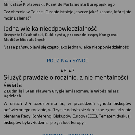
Mirosław Piotrowski, Poseł do Parlamentu Europejskiego
Czy obecnie w Polsce i Europie istnieje jeszcze jakaś zasada, której nie
można złamać?
Jedna wielka nieodpowiedzialność
Krzysztof Czabański, Publicysta, przewodniczący Kongresu
Mediów Niezależnych
Nasze państwo jawi się często jako jedna wielka nieopowiedzialność.
RODZINA • SYNOD
46-47
Służyć prawdzie o rodzinie, a nie mentalności
świata
Z Ludmiłą i Stanisławem Grygielami rozmawia Włodzimierz
Rędzioch
W dniach 2-4 października br., w przeddzień synodu biskupów
poświęconego rodzinie, w Rzymie odbyło się doroczne zgromadzenie
plenarne Rady Konferencji Biskupów Europy (CCEE). Tematem dyskusji
biskupów była „Rodzina i przyszłość Europy”.