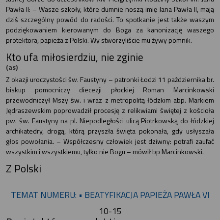
Pawła II: – Wasze szkoły, które dumnie noszą imię Jana Pawła II, mają
dziś szczególny powód do radości. To spotkanie jest także waszym
podziękowaniem kierowanym do Boga za kanonizację waszego
protektora, papieża z Polski. Wy stworzyliście mu żywy pomnik.
Kto ufa miłosierdziu, nie zginie
(as)
Z okazji uroczystości św. Faustyny – patronki Łodzi 11 października br.
biskup pomocniczy diecezji płockiej Roman Marcinkowski
przewodniczył Mszy św. i wraz z metropolitą łódzkim abp. Markiem
Jędraszewskim poprowadził procesję z relikwiami świętej z kościoła
pw. św. Faustyny na pl. Niepodległości ulicą Piotrkowską do łódzkiej
archikatedry, drogą, którą przyszła święta pokonała, gdy usłyszała
głos powołania. – Współczesny człowiek jest dziwny: potrafi zaufać
wszystkim i wszystkiemu, tylko nie Bogu – mówił bp Marcinkowski.
Z Polski
TEMAT NUMERU: • BEATYFIKACJA PAPIEŻA PAWŁA VI
10-15