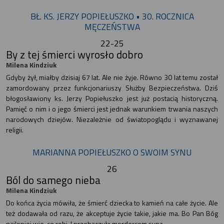
BŁ. KS. JERZY POPIEŁUSZKO • 30. ROCZNICA
MĘCZEŃSTWA
22-25
By z tej śmierci wyrosło dobro
Milena Kindziuk
Gdyby żył, miałby dzisiaj 67 lat. Ale nie żyje. Równo 30 lat temu został
zamordowany przez funkcjonariuszy Służby Bezpieczeństwa. Dziś
błogosławiony ks. Jerzy Popiełuszko jest już postacią historyczną.
Pamięć o nim i o jego śmierci jest jednak warunkiem trwania naszych
narodowych dziejów. Niezależnie od światopoglądu i wyznawanej
religii.
MARIANNA POPIEŁUSZKO O SWOIM SYNU
26
Ból do samego nieba
Milena Kindziuk
Do końca życia mówiła, że śmierć dziecka to kamień na całe życie. Ale
też dodawała od razu, że akceptuje życie takie, jakie ma. Bo Pan Bóg
najlepiej wie, co robi. I przebaczyła mordercom syna.