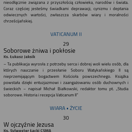
nieodłącznie związana z przyszłością człowieka, narodów i świata.
Coraz częściej jesteśmy świadkami deprawacji, cynizmu i deptania
odwiecznych wartości, zwłaszcza skarbów wiary i moralności
chrześcijańskiej.
VATICANUM II
29
Soborowe żniwa i pokłosie
Ks. Łukasz Jaksik
– Ta publikacja wyrosła z potrzeby serca i dobrej woli wielu osób, dla
których nauczanie i przesłanie Soboru Watykańskiego II są
nieprzemijającym bogactwem Kościoła powszechnego. Książka
powstała dzięki entuzjazmowi i zaangażowaniu osób duchownych i
świeckich – napisał Michał Białkowski, redaktor tomu pt. „Studia
soborowe. Historia i recepcja Vaticanum II”
WIARA • ŻYCIE
30
W ojczyźnie Jezusa
Ks. Sylwester Łącki CSMA