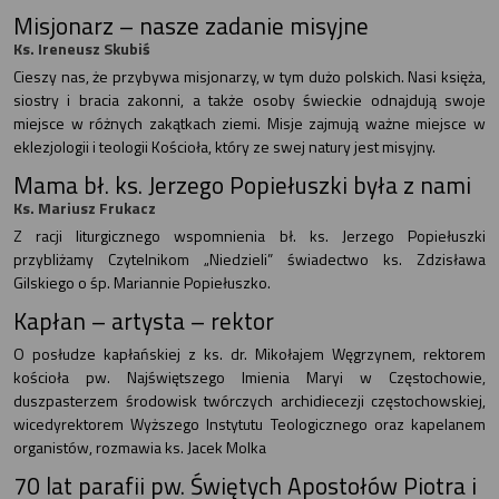
Misjonarz – nasze zadanie misyjne
Ks. Ireneusz Skubiś
Cieszy nas, że przybywa misjonarzy, w tym dużo polskich. Nasi księża,
siostry i bracia zakonni, a także osoby świeckie odnajdują swoje
miejsce w różnych zakątkach ziemi. Misje zajmują ważne miejsce w
eklezjologii i teologii Kościoła, który ze swej natury jest misyjny.
Mama bł. ks. Jerzego Popiełuszki była z nami
Ks. Mariusz Frukacz
Z racji liturgicznego wspomnienia bł. ks. Jerzego Popiełuszki
przybliżamy Czytelnikom „Niedzieli” świadectwo ks. Zdzisława
Gilskiego o śp. Mariannie Popiełuszko.
Kapłan – artysta – rektor
O posłudze kapłańskiej z ks. dr. Mikołajem Węgrzynem, rektorem
kościoła pw. Najświętszego Imienia Maryi w Częstochowie,
duszpasterzem środowisk twórczych archidiecezji częstochowskiej,
wicedyrektorem Wyższego Instytutu Teologicznego oraz kapelanem
organistów, rozmawia ks. Jacek Molka
70 lat parafii pw. Świętych Apostołów Piotra i