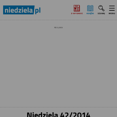
E‑WYDANIE
KSIĄŻKI
SZUKAJ
MENU
REKLAMA
Niedziela 42/2014