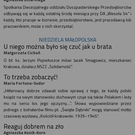
Spotkania Diecezjalnego oddziału Duszpasterskiego Przedsiębiorców
odbywają się w każdą ostatnią środę miesiąca przy DA „Wesoła 54” i
każdy, kto pracuje w biznesie, przedsiębiorstwie, jest pracodawcą lub
pracownikiem, może z nich skorzystać.
NIEDZIELA MAŁOPOLSKA
U niego można było się czuć jak u brata
Małgorzata Cichoń
O bł. ks. Jerzym Popiełuszce mówi Jacek Smagowicz, mieszkaniec
Krakowa, działacz NSZZ „Solidarność”.
To trzeba zobaczyć!
Maria Fortuna-Sudor
„Hitlerowcy dobrze zdawali sobie sprawę z tego, że każdy polski
ksiądz na swym stanowisku duchowym czuje się także Polakiem i leży
mu na sercu los jego ojczyzny…”. Słowa wypowiedziane przez
jednego z bohaterów filmu pt. „Święte Dębniki” mogą stanowić motto
czasowej wystawy „Kościół krakowski. 1939–1945”.
Reaguj dobrem na zło
Agnieszka Konik-Korn