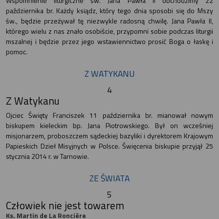
Wspomnienie liturgiczne św. Jana Pawła II obchodzimy 22
października br. Każdy ksiądz, który tego dnia sposobi się do Mszy
św., będzie przeżywał tę niezwykle radosną chwilę. Jana Pawła II,
którego wielu z nas znało osobiście, przypomni sobie podczas liturgii
mszalnej i będzie przez jego wstawiennictwo prosić Boga o łaskę i
pomoc.
Z WATYKANU
4
Z Watykanu
Ojciec Święty Franciszek 11 października br. mianował nowym
biskupem kieleckim bp. Jana Piotrowskiego. Był on wcześniej
misjonarzem, proboszczem sądeckiej bazyliki i dyrektorem Krajowym
Papieskich Dzieł Misyjnych w Polsce. Święcenia biskupie przyjął 25
stycznia 2014 r. w Tarnowie.
ZE ŚWIATA
5
Człowiek nie jest towarem
Ks. Martin de La Roncière