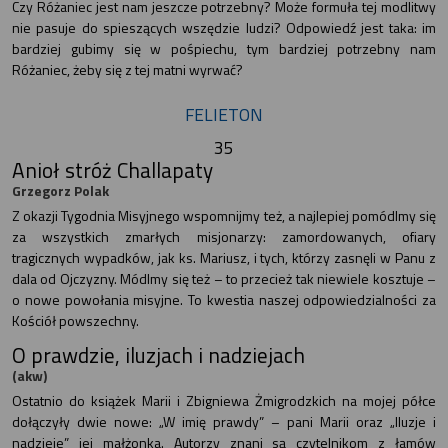
Czy Różaniec jest nam jeszcze potrzebny? Może formuła tej modlitwy
nie pasuje do spieszących wszędzie ludzi? Odpowiedź jest taka: im
bardziej gubimy się w pośpiechu, tym bardziej potrzebny nam
Różaniec, żeby się z tej matni wyrwać?
FELIETON
35
Anioł stróż Challapaty
Grzegorz Polak
Z okazji Tygodnia Misyjnego wspomnijmy też, a najlepiej pomódlmy się
za wszystkich zmarłych misjonarzy: zamordowanych, ofiary
tragicznych wypadków, jak ks. Mariusz, i tych, którzy zasnęli w Panu z
dala od Ojczyzny. Módlmy się też – to przecież tak niewiele kosztuje –
o nowe powołania misyjne. To kwestia naszej odpowiedzialności za
Kościół powszechny.
O prawdzie, iluzjach i nadziejach
(akw)
Ostatnio do książek Marii i Zbigniewa Żmigrodzkich na mojej półce
dołączyły dwie nowe: „W imię prawdy” – pani Marii oraz „Iluzje i
nadzieje” jej małżonka. Autorzy znani są czytelnikom z łamów