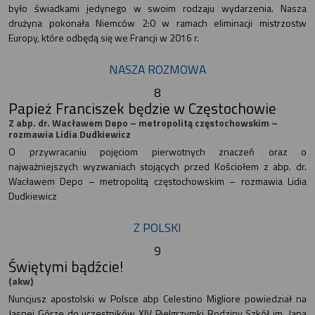
było świadkami jedynego w swoim rodzaju wydarzenia. Nasza
drużyna pokonała Niemców 2:0 w ramach eliminacji mistrzostw
Europy, które odbędą się we Francji w 2016 r.
NASZA ROZMOWA
8
Papież Franciszek będzie w Częstochowie
Z abp. dr. Wacławem Depo – metropolitą częstochowskim –
rozmawia Lidia Dudkiewicz
O przywracaniu pojęciom pierwotnych znaczeń oraz o
najważniejszych wyzwaniach stojących przed Kościołem z abp. dr.
Wacławem Depo – metropolitą częstochowskim – rozmawia Lidia
Dudkiewicz
Z POLSKI
9
Świętymi bądźcie!
(akw)
Nuncjusz apostolski w Polsce abp Celestino Migliore powiedział na
Jasnej Górze do uczestników XIV Pielgrzymki Rodziny Szkół im. Jana