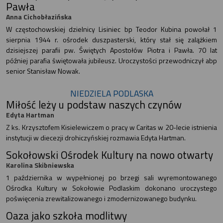
Pawła
Anna Cichobłazińska
W częstochowskiej dzielnicy Lisiniec bp Teodor Kubina powołał 1
sierpnia 1944 r. ośrodek duszpasterski, który stał się zalążkiem
dzisiejszej parafii pw. Świętych Apostołów Piotra i Pawła. 70 lat
później parafia świętowała jubileusz. Uroczystości przewodniczył abp
senior Stanisław Nowak.
NIEDZIELA PODLASKA
Miłość leży u podstaw naszych czynów
Edyta Hartman
Z ks. Krzysztofem Kisielewiczem o pracy w Caritas w 20-lecie istnienia
instytucji w diecezji drohiczyńskiej rozmawia Edyta Hartman.
Sokołowski Ośrodek Kultury na nowo otwarty
Karolina Skibniewska
1 października w wypełnionej po brzegi sali wyremontowanego
Ośrodka Kultury w Sokołowie Podlaskim dokonano uroczystego
poświęcenia zrewitalizowanego i zmodernizowanego budynku.
Oaza jako szkoła modlitwy