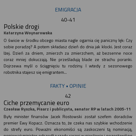
EMIGRACJA
40-41
Polskie drogi
Katarzyna Woynarowska
O świcie w środku obcego miasta nagle ogarnia cię paniczny lęk: Czy
sobie poradzę? A potem składasz dzień do dnia jak klocki. Jest coraz
lżej. Dzień za dniem, zmierzch za zmierzchem, aż bezsenne noce
coraz mniej dokuczają. Nie prześladują blade ze strachu poranki.
Dojrzewa myśl o ściągnięciu tu rodziny. I wtedy z sezonowego
robotnika stajesz się emigrantem...
FAKTY • OPINIE
42
Ciche przemycanie euro
Czesław Ryszka, Pisarz i publicysta, senator RP w latach 2005-11
Były minister finansów Jacek Rostowski został szefem doradców
premier Ewy Kopacz. Oznacza to, że czeka nas szybkie wchodzenie
do strefy euro. Poważni ekonomiści są zaskoczeni tą nominacją,
ponieważ minister odszedł z rządu raczej w niesławie i pozostawił po