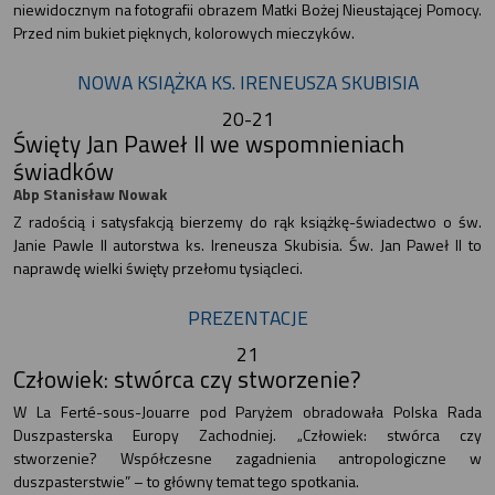
niewidocznym na fotografii obrazem Matki Bożej Nieustającej Pomocy.
Przed nim bukiet pięknych, kolorowych mieczyków.
NOWA KSIĄŻKA KS. IRENEUSZA SKUBISIA
20-21
Święty Jan Paweł II we wspomnieniach
świadków
Abp Stanisław Nowak
Z radością i satysfakcją bierzemy do rąk książkę-świadectwo o św.
Janie Pawle II autorstwa ks. Ireneusza Skubisia. Św. Jan Paweł II to
naprawdę wielki święty przełomu tysiącleci.
PREZENTACJE
21
Człowiek: stwórca czy stworzenie?
W La Ferté-sous-Jouarre pod Paryżem obradowała Polska Rada
Duszpasterska Europy Zachodniej. „Człowiek: stwórca czy
stworzenie? Współczesne zagadnienia antropologiczne w
duszpasterstwie” – to główny temat tego spotkania.