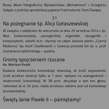
Nowy album fotograficzny Wydawnictwa „Michalineum” i Grzegorza
Gałązki z podróży apostolskiej papieża Franciszka do Ziemi Świętej.
31
Na pożegnanie śp. Alicji Gołaszewskiej
W związku z odejściem do wieczności w dniu 29 września 2014 r. śp.
Alicji Gołaszewskiej, jasnogórskiej organistki, dyrygentki i
kompozytorki, autorki m.in. słynnej na całym świecie pieśni „Czarna
Madonna”, bp Józef Zawitkowski z Łowicza przesłał list do o. prof.
Zachariasza Jabłońskiego – paulina.
Gromy spojrzeniem rzucane
Ks. Mariusz Rosik
Badania skuteczności komunikacji dowodzą, że treść wypowiedzi
(czyli przekaz słowny) tylko w 7 proc. wpływa na wiarygodność i
skuteczność komunikacji. W 38 proc. decyduje o tym ton głosu,
natomiast aż w 55 proc. istota przekazu zależna jest od komunikacji
pozawerbalnej.
Święty Janie Pawle II – pamiętamy!