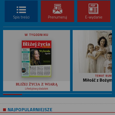
Spis treści
Prenumeruj
E-wydanie
W TYGODNIKU
TEMAT NUME
Miłość z Bożym 
BLIŻEJ ŻYCIA Z WIARĄ
Lifestylowy dodatek
NAJPOPULARNIEJSZE