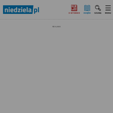
E‑WYDANIE
KSIĄŻKI
SZUKAJ
MENU
REKLAMA