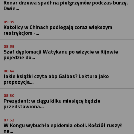
Konar drzewa spadł na pielgrzymów podczas burzy.
Dwie...
09:35
Katolicy w Chinach podlegają coraz większym
restrykcjom -...
08:59
Szef dyplomacji Watykanu po wizycie w Kijowie
pojedzie do...
08:44
Jakie książki czyta abp Galbas? Lektura jako
propozycja...
08:30
Prezydent: w ciągu kilku miesięcy będzie
przedstawiona...
07:52
W Kongu wybuchła epidemia eboli. Kościół ruszył
na...