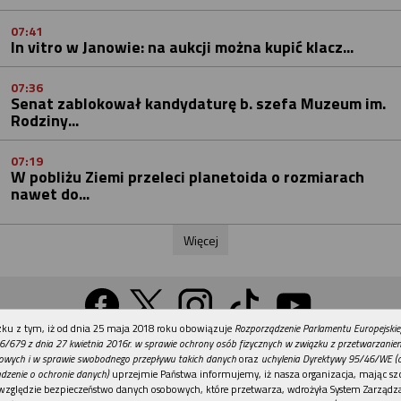
07:41
In vitro w Janowie: na aukcji można kupić klacz...
07:36
Senat zablokował kandydaturę b. szefa Muzeum im.
Rodziny...
07:19
W pobliżu Ziemi przeleci planetoida o rozmiarach
nawet do...
Więcej
REKLAMA
ku z tym, iż od dnia 25 maja 2018 roku obowiązuje
Rozporządzenie Parlamentu Europejskie
Wersja na komputer
6/679 z dnia 27 kwietnia 2016r. w sprawie ochrony osób fizycznych w związku z przetwarzani
owych i w sprawie swobodnego przepływu takich danych
oraz
uchylenia Dyrektywy 95/46/WE (
dzenie o ochronie danych)
uprzejmie Państwa informujemy, iż nasza organizacja, mając szc
względzie bezpieczeństwo danych osobowych, które przetwarza, wdrożyła System Zarządz
Działy
Tematy
Kontakt
Reklama
Patronaty