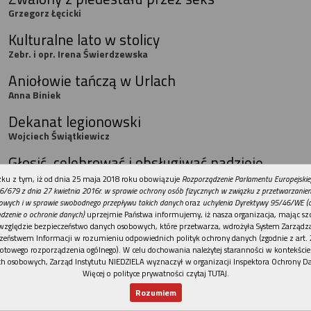
Grzegorz Łęcicki
Kulturalne lato w stolicy
Zebr. i opr. Irena Świerdzewska
Aniołowie tańczą w Urlach
Anna Biniek
Dekanat legionowski
Wojciech Świątkiewicz
Głosić, celebrować i obsługiwać nadzieję
Biskup Kazimierz Romaniuk
REKLAMA
ku z tym, iż od dnia 25 maja 2018 roku obowiązuje
Rozporządzenie Parlamentu Europejskie
6/679 z dnia 27 kwietnia 2016r. w sprawie ochrony osób fizycznych w związku z przetwarzani
Św. Paweł na każdy dzień
owych i w sprawie swobodnego przepływu takich danych
oraz
uchylenia Dyrektywy 95/46/WE (
dzenie o ochronie danych)
uprzejmie Państwa informujemy, iż nasza organizacja, mając szc
MK
względzie bezpieczeństwo danych osobowych, które przetwarza, wdrożyła System Zarządz
zeństwem Informacji w rozumieniu odpowiednich polityk ochrony danych (zgodnie z art. 2
Bunt przeciwko systemowi
otowego rozporządzenia ogólnego). W celu dochowania należytej staranności w kontekście
Sławomir Wilański
h osobowych, Zarząd Instytutu NIEDZIELA wyznaczył w organizacji Inspektora Ochrony D
Więcej o polityce prywatności czytaj TUTAJ
.
Nie zapij na śmierć
Rozumiem
Piotr Chmieliński
Nowy numer
Dla Ciebie
Najnowsze
Wspieram