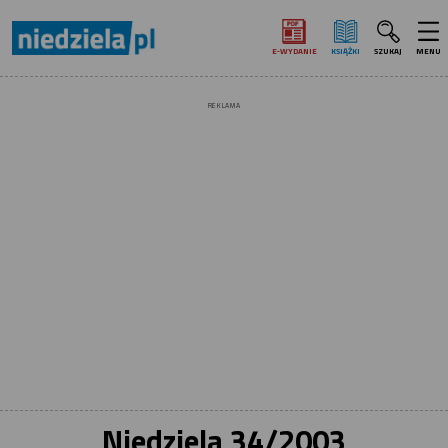
E‑WYDANIE
KSIĄŻKI
SZUKAJ
MENU
REKLAMA
Niedziela 34/2003