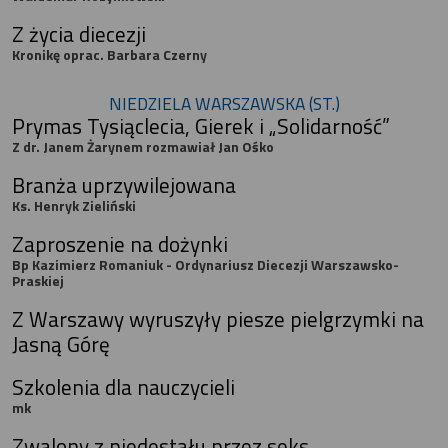
Z życia diecezji
Kronikę oprac. Barbara Czerny
NIEDZIELA WARSZAWSKA (ST.)
Prymas Tysiąclecia, Gierek i „Solidarność”
Z dr. Janem Żarynem rozmawiał Jan Ośko
Branża uprzywilejowana
Ks. Henryk Zieliński
Zaproszenie na dożynki
Bp Kazimierz Romaniuk - Ordynariusz Diecezji Warszawsko-
Praskiej
Z Warszawy wyruszyły piesze pielgrzymki na
Jasną Górę
Szkolenia dla nauczycieli
mk
Zwalony z piedestału przez seks