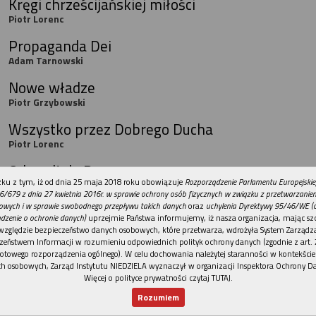
Kręgi chrześcijańskiej miłości
Piotr Lorenc
Propaganda Dei
Adam Tarnowski
Nowe władze
Piotr Grzybowski
Wszystko przez Dobrego Ducha
Piotr Lorenc
Odszedł do Pana
REKLAMA
ku z tym, iż od dnia 25 maja 2018 roku obowiązuje
Rozporządzenie Parlamentu Europejskie
Adam Tarnowski
6/679 z dnia 27 kwietnia 2016r. w sprawie ochrony osób fizycznych w związku z przetwarzani
owych i w sprawie swobodnego przepływu takich danych
oraz
uchylenia Dyrektywy 95/46/WE (
Podróż na Kresy
dzenie o ochronie danych)
uprzejmie Państwa informujemy, iż nasza organizacja, mając szc
Piotr Grzybowski
względzie bezpieczeństwo danych osobowych, które przetwarza, wdrożyła System Zarządz
zeństwem Informacji w rozumieniu odpowiednich polityk ochrony danych (zgodnie z art. 2
Wakacje z KIK-iem
otowego rozporządzenia ogólnego). W celu dochowania należytej staranności w kontekście
h osobowych, Zarząd Instytutu NIEDZIELA wyznaczył w organizacji Inspektora Ochrony D
Adam Tarnowski
Więcej o polityce prywatności czytaj TUTAJ
.
Rekolekcyjna Odnowa
Rozumiem
Piotr Grzybowski
Nowy numer
Dla Ciebie
Najnowsze
Wspieram