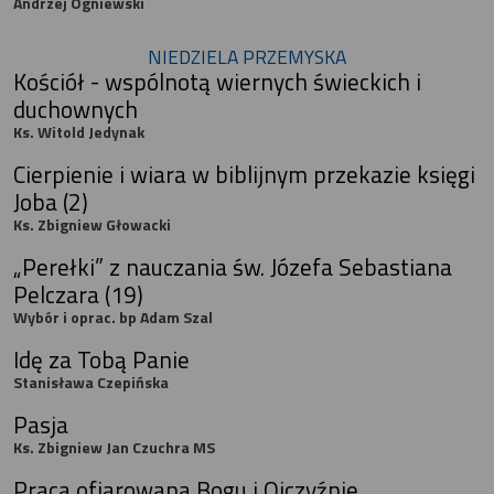
Andrzej Ogniewski
NIEDZIELA PRZEMYSKA
Kościół - wspólnotą wiernych świeckich i
duchownych
Ks. Witold Jedynak
Cierpienie i wiara w biblijnym przekazie księgi
Joba (2)
Ks. Zbigniew Głowacki
„Perełki” z nauczania św. Józefa Sebastiana
Pelczara (19)
Wybór i oprac. bp Adam Szal
Idę za Tobą Panie
Stanisława Czepińska
Pasja
Ks. Zbigniew Jan Czuchra MS
Praca ofiarowana Bogu i Ojczyźnie