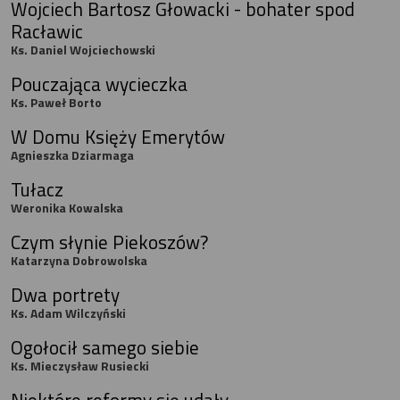
Wojciech Bartosz Głowacki - bohater spod
Racławic
Ks. Daniel Wojciechowski
Pouczająca wycieczka
Ks. Paweł Borto
W Domu Księży Emerytów
Agnieszka Dziarmaga
Tułacz
Weronika Kowalska
Czym słynie Piekoszów?
Katarzyna Dobrowolska
Dwa portrety
Ks. Adam Wilczyński
Ogołocił samego siebie
Ks. Mieczysław Rusiecki
Niektóre reformy się udały