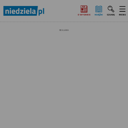
E‑WYDANIE
KSIĄŻKI
SZUKAJ
MENU
REKLAMA